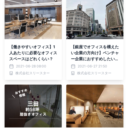
【働きやすいオフィス】1
【銀座でオフィスを構えた
人あたりに必要なオフィス
い企業の方向け】ベンチャ
スペースはどれくらい？
ー企業におすすめしたい、
銀座エリアにある新しいリ
2021-06-28 08:00
2021-06-27 21:50
ノベーションオフィスをご
株式会社スリースター
株式会社スリースター
紹介します！