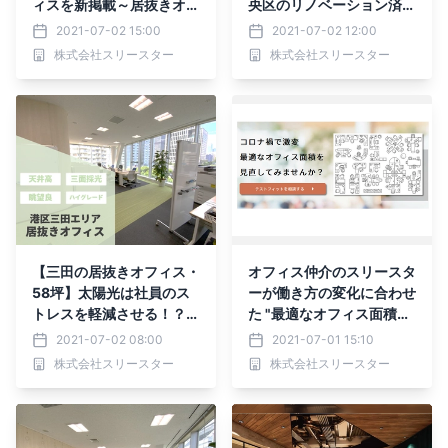
ィスを新掲載～居抜きオフ
央区のリノベーション済み
ィス探しはスリースターの
オフィスを掲載しました～
2021-07-02 15:00
2021-07-02 12:00
「vivit（ビビット）」～
リノベオフィス「Rebor
株式会社スリースター
株式会社スリースター
n」～
【三田の居抜きオフィス・
オフィス仲介のスリースタ
58坪】太陽光は社員のス
ーが働き方の変化に合わせ
トレスを軽減させる！？圧
た "最適なオフィス面積を
倒的に採光がとれる内装付
見直す” サービスの提供を
2021-07-02 08:00
2021-07-01 15:10
きオフィスはこちらです
開始！
株式会社スリースター
株式会社スリースター