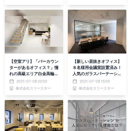
【空室アリ】「バーカウン
【新しい居抜きオフィス】
ターがあるオフィス？」憧
８名様用会議室設置済み！
れの高級エリア白金高輪に
人気のガラスパーテーショ
あるおしゃれなオフィス
ンが採用された今年竣工の
2021-07-08 22:00
2021-07-08 15:00
オフィス区画の掲載を開始
株式会社スリースター
株式会社スリースター