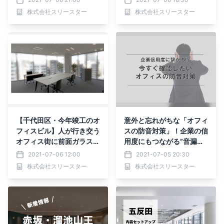
る！？ハイスペックオフィ
ィス区画を新掲載～会員登
株式会社スリースター
株式会社スリースター
スを掲載中
録数3000社突破の「vivi
t」～
【千代田区・今年竣工のオ
意外と忘れがちな「オフィ
フィスビル】人が行き交う
スの防音対策」！企業の信
オフィス街に前面ガラス張
用度にもつながる”音漏れ
りのおしゃれな区画が登
しないオフィス”の作り方
2021-07-06 12:00
2021-07-05 20:30
場！圧倒的眺望はこちらか
をご紹介！
株式会社スリースター
株式会社スリースター
ら→