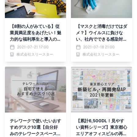
【8割の人がみている】従
【マスクと消毒だけではダ
業員満足度をあげたい！魅
メ？】ウイルスに負けな
力的な福利厚生と導入のメ
い、社内でできる感染対策
リットとは？
とは？簡単にはじめられる
2021-07-21 17:00
2021-07-18 21:00
除菌方法をご紹介
株式会社スリースター
株式会社スリースター
テレワークで使いたいおす
【累計6,500DL！見やす
すめデスク10選【自分好
い資料シリーズ】東京都心
みのテレワークスペースを
エリアオフィスビルの再開