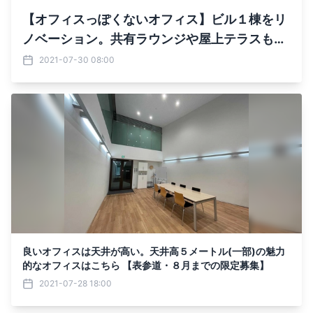
【オフィスっぽくないオフィス】ビル１棟をリ
ノベーション。共有ラウンジや屋上テラスも使
えるオフィス区画を掲載中
2021-07-30 08:00
良いオフィスは天井が高い。天井高５メートル(一部)の魅力
的なオフィスはこちら 【表参道・８月までの限定募集】
2021-07-28 18:00