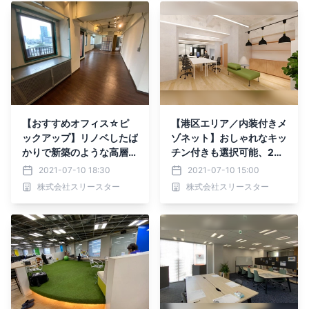
【おすすめオフィス☆ピ
【港区エリア／内装付きメ
ックアップ】リノベしたば
ゾネット】おしゃれなキッ
かりで新築のような高層フ
チン付きも選択可能、20
ロアオフィス、少人数で好
名用オフィスのご紹介（事
2021-07-10 18:30
2021-07-10 15:00
眺望オフィスに入りたい方
務所・店舗相談可）
株式会社スリースター
株式会社スリースター
必見です！