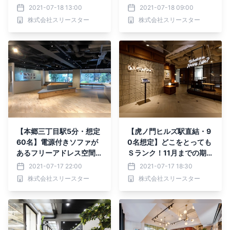
つくろう！】
発MAP（2021年更新）
2021-07-18 13:00
2021-07-18 09:00
株式会社スリースター
株式会社スリースター
【本郷三丁目駅5分・想定
【虎ノ門ヒルズ駅直結・9
60名】電源付きソファが
0名想定】どこをとっても
あるフリーアドレス空間！
Ｓランク！11月までの期間
おしゃれ居抜きオフィスの
限定募集のおしゃれ居抜き
2021-07-17 22:00
2021-07-17 18:30
ご紹介
オフィス
株式会社スリースター
株式会社スリースター