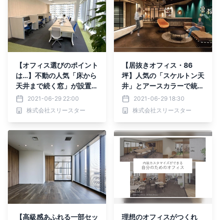
【オフィス選びのポイント
【居抜きオフィス・86
は…】不動の人気「床から
坪】人気の「スケルトン天
天井まで続く窓」が設置さ
井」とアースカラーで統一
れているオフィスに"居抜
された「内装デザイン」の
2021-06-29 22:00
2021-06-29 18:30
き（内装付き）"で入れる
絶対に見逃してはいけない
株式会社スリースター
株式会社スリースター
のは7月中旬までです！
オフィスがでました！※2
1/7に募集終了
【高級感あふれる一部セッ
理想のオフィスがつくれ