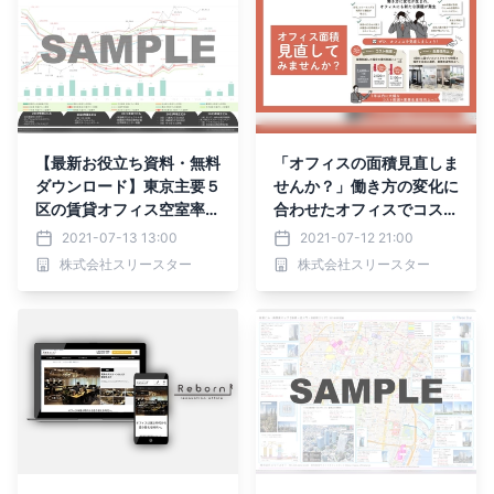
【最新お役立ち資料・無料
「オフィスの面積見直しま
ダウンロード】東京主要５
せんか？」働き方の変化に
区の賃貸オフィス空室率・
合わせたオフィスでコスト
平均賃料と市況感（2021
削減ができる専用サイトを
2021-07-13 13:00
2021-07-12 21:00
年6月末時点）
開設！
株式会社スリースター
株式会社スリースター