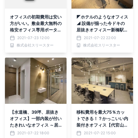
オフィスの初期費用は安い
◤ホテルのようなオフィス
方がいい。敷金最大無料の
◢ 設備が揃った今ドキの
格安オフィス専用ポータル
居抜きオフィスー新橋駅、
サイト「デポトク」
25-30名
2021-07-23 12:00
2021-07-22 22:00
株式会社スリースター
株式会社スリースター
【水道橋、39坪、居抜き
移転費用を最大75％カッ
オフィス】一部内装が付い
トできる！？かっこいい内
たきれいなオフィス ～居
装付きオフィス【代官山、
抜きオフィスの「vivit」
22坪、居抜きオフィス】
2021-07-22 18:00
2021-07-22 15:00
～