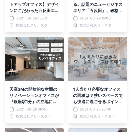
トアップオフィス】デザイ
る。話題のニュービジネス
ンにこだわった五反田エリ
エリア「五反田」、破格の
アの新築オフィスを掲載し
内装付きオフィスのご紹介
2021-06-29 15:00
2021-06-29 12:00
ました～居抜きオフィス専
です。
株式会社スリースター
株式会社スリースター
門サイト「vivit」～
天高3Mの開放的な空間の
1人当たり必要なオフィス
リノベーションオフィスが
の面積は？狭いスペースで
『銀座駅1分』の立地に登
も快適に過ごせるポイント
場！～リノベーションオフ
もご紹介！
2021-06-29 08:40
2021-06-28 20:00
ィス「Reborn」～
株式会社スリースター
株式会社スリースター