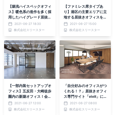
【築浅ハイスペックオフィ
【ファミレス席タイプあ
ス】暖色系の造作を多く採
り】港区の主要エリアに立
用したハイグレード居抜き
地する居抜きオフィスを新
オフィスが期間限定募集！
掲載！！とにかくおしゃれ
2021-06-27 18:30
2021-06-27 15:00
居抜きオフィスサイト「vi
な内装付きオフィスはこち
株式会社スリースター
株式会社スリースター
vit」
ら
【一部内装セットアップオ
「自分好みのオフィスがつ
フィス】五反田・大崎徒歩
くれる！？」居抜きオフィ
圏内の新築オフィス！会議
ス専門サイト「vivit」に
室付きのおしゃれオフィス
内装カスタマイズ可能のオ
2021-06-27 12:00
2021-06-27 08:00
はこちらー居抜きオフィス
フィスを掲載しました
株式会社スリースター
株式会社スリースター
サイト「vivit」