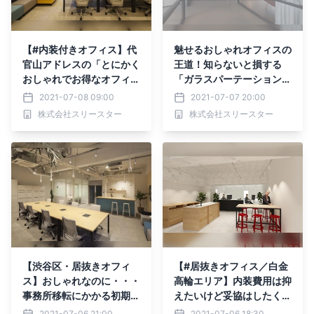
【#内装付きオフィス】代
魅せるおしゃれオフィスの
官山アドレスの「とにかく
王道！知らないと損する
おしゃれでお得なオフィ
「ガラスパーテーション」
ス」を掲載！～居抜きオフ
が間仕切りとして人気の理
2021-07-08 09:00
2021-07-07 20:00
ィスの「vivit」～
由とは？
株式会社スリースター
株式会社スリースター
【渋谷区・居抜きオフィ
【#居抜きオフィス／白金
ス】おしゃれなのに・・・
高輪エリア】内装費用は抑
事務所移転にかかる初期費
えたいけど妥協はしたくな
用を"75％"削減でき
い方におすすめしたいオフ
2021-07-06 21:00
2021-07-06 18:30