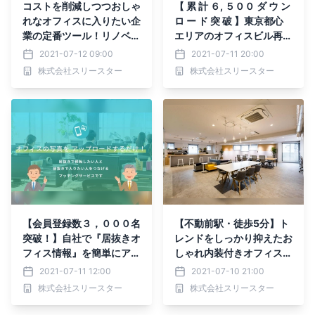
コストを削減しつつおしゃ
【 累 計 ６, ５００ ダ ウ ン
れなオフィスに入りたい企
ロ ー ド 突 破 】東京都心
業の定番ツール！リノベー
エリアのオフィスビル再開
ションオフィス専用ポータ
発マップを更新しました
2021-07-12 09:00
2021-07-11 20:00
ルサイト「Reborn（リボ
株式会社スリースター
株式会社スリースター
ーン）」
【会員登録数３，０００名
【不動前駅・徒歩5分】ト
突破！】自社で『居抜きオ
レンドをしっかり抑えたお
フィス情報』を簡単にアッ
しゃれ内装付きオフィスが
プ！入居・退去をもっと簡
登場！敷金・礼金ゼロの超
2021-07-11 12:00
2021-07-10 21:00
単に！居抜きオフィス専用
お得な #居抜きオフィス
株式会社スリースター
株式会社スリースター
ポータルサイト「vivit」
はいかがでしょうか？