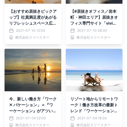
【おすすめ居抜きピックア
【#居抜きオフィス／岩本
ップ】社員満足度があがる
町・神田エリア】居抜きオ
リフレッシュスペース広め
フィス専門サイト「vivi
のオフィスが飯田橋に登
t」に新区画を掲載しまし
2021-07-10 12:00
2021-07-10 08:30
場！使い勝手抜群、100名
た！
株式会社スリースター
株式会社スリースター
様利用可能オフィス→
今、新しい働き方「ワーク
リゾート地からリモートワ
✕ バケーション」＝『ワ
ーク！働き方改革の最新ト
ーケーション』がアツい！
レンド「ワーケーション」
注目されている理由と導入
と魅力ってなに？
2021-07-09 22:00
2021-07-09 18:30
するメリットとは？
株式会社スリースター
株式会社スリースター