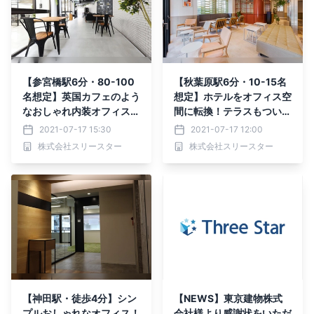
【参宮橋駅6分・80-100
【秋葉原駅6分・10-15名
名想定】英国カフェのよう
想定】ホテルをオフィス空
なおしゃれ内装オフィス～
間に転換！テラスもついた
居抜きオフィス専門サイト
今話題の新しいワークプレ
2021-07-17 15:30
2021-07-17 12:00
「vivit」～
イスのご紹介
株式会社スリースター
株式会社スリースター
【神田駅・徒歩4分】シン
【NEWS】東京建物株式
プルおしゃれなオフィス！
会社様より感謝状をいただ