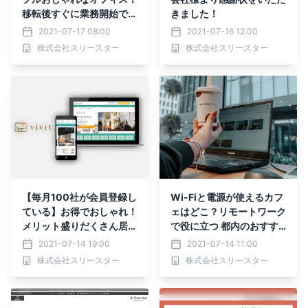
移転後すぐに業務開始でき
きました！
るセットアップオフィス
2021-07-17 08:00
2021-07-16 12:00
株式会社スリースター
株式会社スリースター
【毎月100社が会員登録し
Wi-Fiと電源が使えるカフ
ている】お得でおしゃれ！
ェはどこ？リモートワーク
メリット盛りだくさん居抜
で役に立つ 都内のおすす
きオフィス専用ポータルサ
めスポットをご紹介！
2021-07-14 19:00
2021-07-14 11:00
イト「vivit」
株式会社スリースター
株式会社スリースター