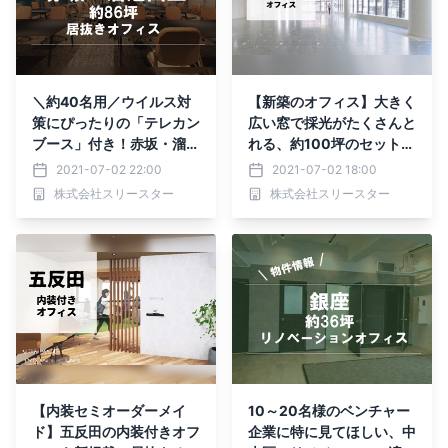
＼約40名用／ウイルス対
【新築のオフィス】大きく
策にぴったりの「テレカン
広い窓で採光がたくさんと
ブース」付き！赤坂・溜池
れる、約100坪のセットア
山王エリアのおしゃれオフ
ップオフィスが五反田エリ
2021-07-02 22:00
2021-07-02 18:00
ィス空間のご紹介です
アに登場しました！
株式会社スリースター
株式会社スリースター
【内装セミオーダーメイ
10～20名様のベンチャー
ド】五反田の内装付きオフ
企業に特に見てほしい、中