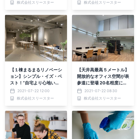
株式会社スリースター
株式会社スリースター
【１棟まるまるリノベーシ
【天井高最高５メートル】
ョン】シンプル・イズ・ベ
開放的なオフィス空間が表
スト！”自宅より心地い
参道に登場 20名程度に最
い”を目指したオフィスの
適な居抜きオフィスはこち
2021-07-22 12:00
2021-07-22 08:30
ご紹介
ら
株式会社スリースター
株式会社スリースター