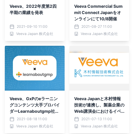
Veeva、2022年度第2四
Veeva Commercial Sum
半期の業績を発表
mit Connect Japanをオ
ンラインにて10/8開催
2021-09-10 11:00
2021-08-27 11:00
Veeva Japan 株式会社
Veeva Japan 株式会社
Veeva、GxPのeラーニン
Veeva Japanと木村情報
グコンテンツ大手プロバイ
技術が連携し、製薬企業の
ダーLearnaboutgmp社を
Web講演会におけるイベ
買収
ント管理ソリューションを
2021-08-18 11:00
2021-07-13 11:00
提供開始
Veeva Japan 株式会社
Veeva Japan 株式会社