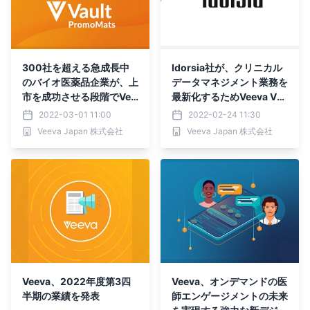
300社を超える急成長中
Idorsia社が、クリニカル
のバイオ医薬品企業が、上
データマネジメント業務を
市を成功させる段階でVee
最新化するためVeeva Vau
va Vault PromoMatsを利
lt CDMSを採用
2022-03-01 11:00
2022-02-24 11:30
用
Veeva Japan 株式会社
Veeva Japan 株式会社
Veeva、2022年度第3四
Veeva、オンデマンドの医
半期の業績を発表
師エンゲージメントの未来