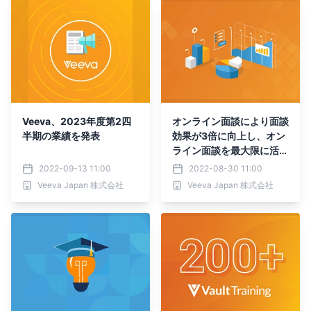
Veeva、2023年度第2四
オンライン面談により面談
半期の業績を発表
効果が3倍に向上し、オン
ライン面談を最大限に活用
している企業が優位性を示
2022-09-13 11:00
2022-08-30 11:00
していることが、業界最大
Veeva Japan 株式会社
Veeva Japan 株式会社
規模のレポートにより判明