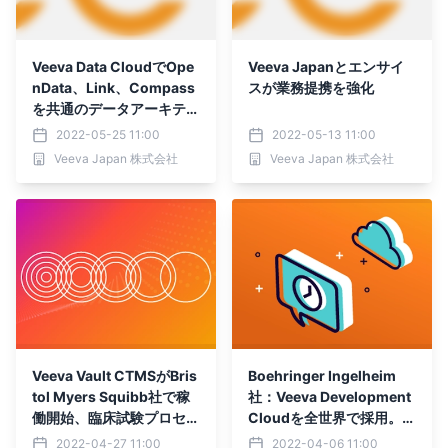
Veeva Data CloudでOpe
Veeva Japanとエンサイ
nData、Link、Compass
スが業務提携を強化
を共通のデータアーキテク
チャに統合
2022-05-25 11:00
2022-05-13 11:00
Veeva Japan 株式会社
Veeva Japan 株式会社
Veeva Vault CTMSがBris
Boehringer Ingelheim
tol Myers Squibb社で稼
社：Veeva Development
働開始、臨床試験プロセス
Cloudを全世界で採用。画
をグローバルに全社で簡素
期的な治療を患者様へ迅速
2022-04-27 11:00
2022-04-06 11:00