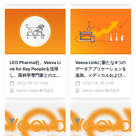
LEO Pharma社、Veeva Li
Veeva Linkに新たな4つの
nk for Key Peopleを活用
データアプリケーションを
し、医科学専門家とのエン
追加。メディカルおよびコ
ゲージメントを拡大
マーシャルチームにリアル
2022-05-27 11:00
2022-05-26 11:00
タイムのインテリジェンス
Veeva Japan 株式会社
Veeva Japan 株式会社
を提供。