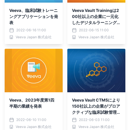
Veeva、臨床試験トレーニ
Veeva Vault Trainingは2
ングアプリケーションを発
00社以上の企業に一元化
表
したデジタルラーニングを
提供
2022-06-16 11:00
2022-06-15 11:00
Veeva Japan 株式会社
Veeva Japan 株式会社
Veeva、2023年度第1四
Veeva Vault CTMSにより
半期の業績を発表
150社以上の企業がプロア
クティブな臨床試験管理を
実現
2022-06-10 11:00
2022-06-03 11:00
Veeva Japan 株式会社
Veeva Japan 株式会社