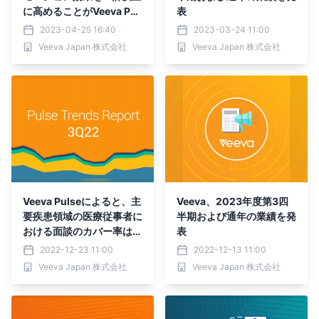
に高めることがVeeva Pul
表
seレポートで明らかに
2023-04-25 16:40
2023-03-24 11:00
Veeva Japan 株式会社
Veeva Japan 株式会社
Veeva Pulseによると、主
Veeva、2023年度第3四
要疾患領域の医療従事者に
半期および通年の業績を発
おける面談のカバー率は、
表
パンデミック後、デジタル
2022-12-23 11:00
2022-12-13 11:00
エンゲージメントの活用に
Veeva Japan 株式会社
Veeva Japan 株式会社
より、約80％近くに達し
ていることが判明