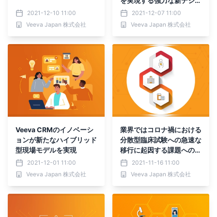
を実現する強力な新デジタ
ルツールを公開
2021-12-10 11:00
2021-12-07 11:00
Veeva Japan 株式会社
Veeva Japan 株式会社
Veeva CRMのイノベーシ
業界ではコロナ禍における
ョンが新たなハイブリッド
分散型臨床試験への急速な
型現場モデルを実現
移行に起因する課題への対
応策が講じられていること
2021-12-01 11:00
2021-11-16 11:00
が調査から明らかに
Veeva Japan 株式会社
Veeva Japan 株式会社