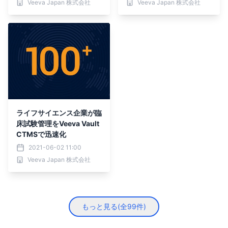
Veeva Japan 株式会社
Veeva Japan 株式会社
ライフサイエンス企業が臨
床試験管理をVeeva Vault
CTMSで迅速化
2021-06-02 11:00
Veeva Japan 株式会社
もっと見る(全
99
件)