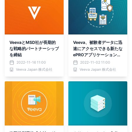
VeevaとMSD社が長期的
Veeva、被験者データに迅
な戦略的パートナーシップ
速にアクセスできる新たな
を締結
ePROアプリケーションを
提供開始
2022-11-16 11:00
2022-11-02 11:00
Veeva Japan 株式会社
Veeva Japan 株式会社