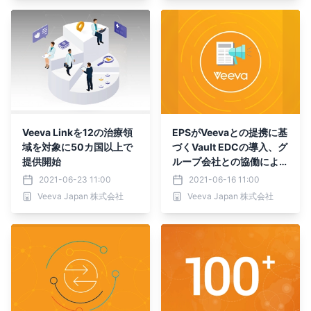
Veeva Linkを12の治療領
EPSがVeevaとの提携に基
域を対象に50カ国以上で
づくVault EDCの導入、グ
提供開始
ループ会社との協働により
臨床試験を迅速化。
2021-06-23 11:00
2021-06-16 11:00
Veeva Japan 株式会社
Veeva Japan 株式会社