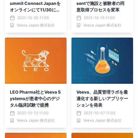
ummit Connect Japanを
sentで施設と被験者の同
オンラインにて11/30に開
意取得プロセスを変革
催
2021-10-20 11:00
2021-10-15 11:00
Veeva Japan 株式会社
Veeva Japan 株式会社
LEO Pharma社とVeeva S
Veeva、品質管理ラボを最
ystemsが患者中心のデジ
適化する新しいアプリケー
タル臨床試験で提携
ションを発表
2021-10-13 11:00
2021-10-07 11:00
Veeva Japan 株式会社
Veeva Japan 株式会社