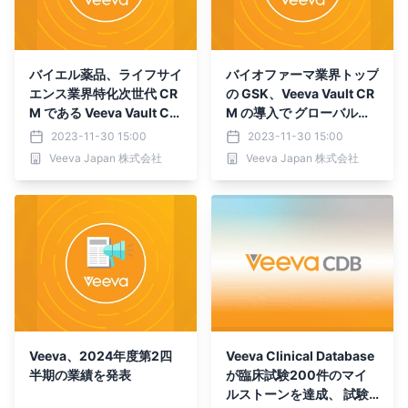
バイエル薬品、ライフサイ
バイオファーマ業界トップ
エンス業界特化次世代 CR
の GSK、Veeva Vault CR
M である Veeva Vault CR
M の導入で グローバルカ
M と Veeva OpenData を
スタマーエンゲージメント
2023-11-30 15:00
2023-11-30 15:00
グローバル規模で導入
実現に一手
Veeva Japan 株式会社
Veeva Japan 株式会社
Veeva、2024年度第2四
Veeva Clinical Database
半期の業績を発表
が臨床試験200件のマイ
ルストーンを達成、 試験