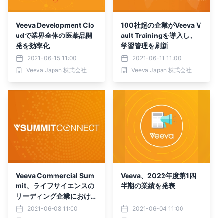
Veeva Development Clo
100社超の企業がVeeva V
udで業界全体の医薬品開
ault Trainingを導入し、
発を効率化
学習管理を刷新
2021-06-15 11:00
2021-06-11 11:00
Veeva Japan 株式会社
Veeva Japan 株式会社
Veeva Commercial Sum
Veeva、2022年度第1四
mit、ライフサイエンスの
半期の業績を発表
リーディング企業における
デジタルイノベーションを
2021-06-08 11:00
2021-06-04 11:00
テーマに開催