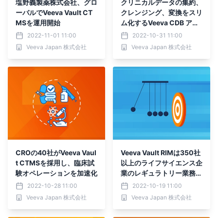
塩野義製薬株式会社、グロ
クリニカルデータの集約、
ーバルでVeeva Vault CT
クレンジング、変換をスリ
MSを運用開始
ム化するVeeva CDB アプ
リケーション
2022-11-01 11:00
2022-10-31 11:00
Veeva Japan 株式会社
Veeva Japan 株式会社
CROの40社がVeeva Vaul
Veeva Vault RIMは350社
t CTMSを採用し、臨床試
以上のライフサイエンス企
験オペレーションを加速化
業のレギュラトリー業務を
迅速化し、コンプライアン
2022-10-28 11:00
2022-10-19 11:00
スを向上
Veeva Japan 株式会社
Veeva Japan 株式会社