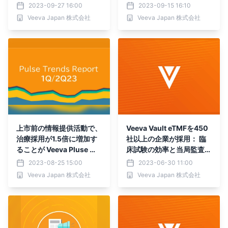
データの集計とクリーニン
2023-09-27 16:00
2023-09-15 16:10
グの時間を30～50％削減
Veeva Japan 株式会社
Veeva Japan 株式会社
上市前の情報提供活動で、
Veeva Vault eTMFを450
治療採用が1.5倍に増加す
社以上の企業が採用： 臨
ることが Veeva Pluse レ
床試験の効率と当局監査へ
ポートで明らかに
の準備態勢を向上
2023-08-25 15:00
2023-06-30 11:00
Veeva Japan 株式会社
Veeva Japan 株式会社