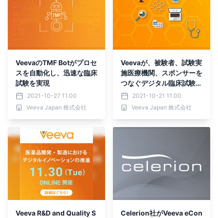
VeevaのTMF Botがプロセ
Veevaが、被験者、試験実
スを自動化し、迅速な臨床
施医療機関、スポンサーを
試験を実現
つなぐデジタル臨床試験プ
ラットフォームを発表
2021-10-27 11:00
2021-10-21 11:00
Veeva Japan 株式会社
Veeva Japan 株式会社
Veeva R&D and Quality S
Celerion社がVeeva eCon