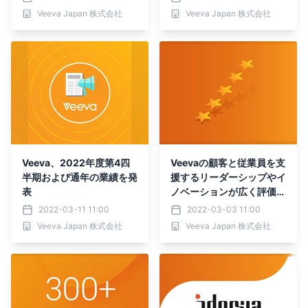
化
に提供可能に
Veeva Japan 株式会社
Veeva Japan 株式会社
Veeva、2022年度第4四
Veevaの顧客と従業員を支
半期および通年の業績を発
援するリーダーシップやイ
表
ノベーションが広く評価さ
れる
2022-03-11 11:00
2022-03-03 11:00
Veeva Japan 株式会社
Veeva Japan 株式会社