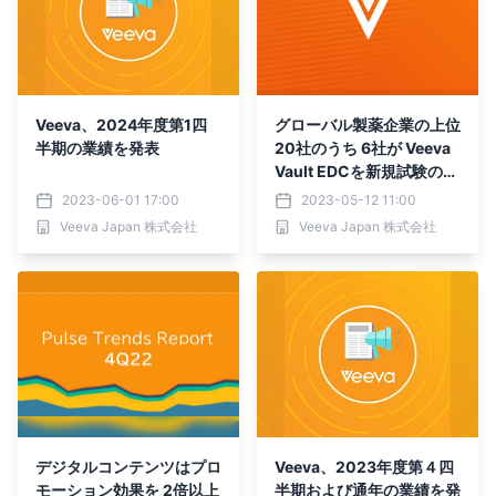
Veeva、2024年度第1四
グローバル製薬企業の上位
半期の業績を発表
20社のうち 6社が Veeva
Vault EDCを新規試験の標
準 EDCとして採択
2023-06-01 17:00
2023-05-12 11:00
Veeva Japan 株式会社
Veeva Japan 株式会社
デジタルコンテンツはプロ
Veeva、2023年度第４四
モーション効果を 2倍以上
半期および通年の業績を発