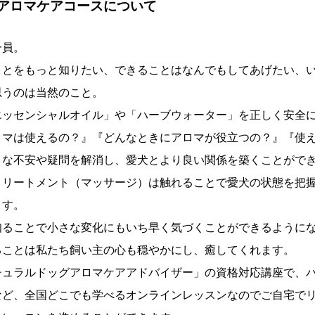
アロマケアコースについて
一員。
ことをもっと知りたい、できることはなんでもしてあげたい、
思うのは当然のこと。
エッセンシャルオイル」や「ハーブウォーター」を正しく安全
ロマは使えるの？』『どんなときにアロマが役立つの？』『使
まな不安や疑問を解消し、愛犬とより良い関係を築くことがで
トリートメント（マッサージ）は触れることで愛犬の状態を把
ます。
知ることで小さな変化にもいち早く気づくことができるように
ることは私たち飼い主の心も穏やかにし、癒してくれます。
チュラルドッグアロマケアアドバイザー」の資格対応講座で、
など、全国どこでも学べるオンラインレッスンなのでご自宅で