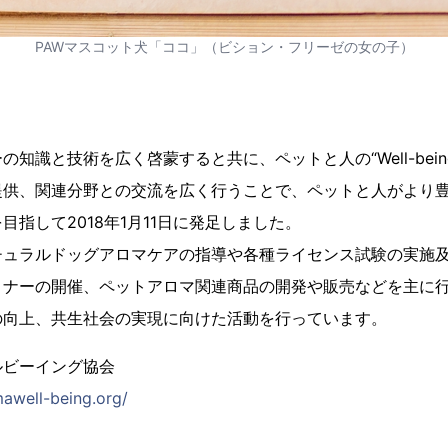
PAWマスコット犬「ココ」（ビション・フリーゼの女の子）
知識と技術を広く啓蒙すると共に、ペットと人の“Well-bei
提供、関連分野との交流を広く行うことで、ペットと人がより
目指して2018年1月11日に発足しました。
チュラルドッグアロマケアの指導や各種ライセンス試験の実施
ミナーの開催、ペットアロマ関連商品の開発や販売などを主に
の向上、共生社会の実現に向けた活動を行っています。
ルビーイング協会
awell-being.org/