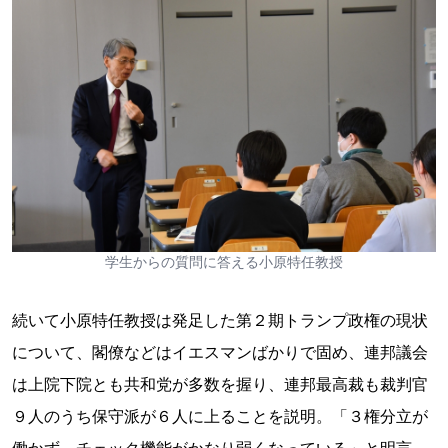
学生からの質問に答える小原特任教授
続いて小原特任教授は発足した第２期トランプ政権の現状
について、閣僚などはイエスマンばかりで固め、連邦議会
は上院下院とも共和党が多数を握り、連邦最高裁も裁判官
９人のうち保守派が６人に上ることを説明。「３権分立が