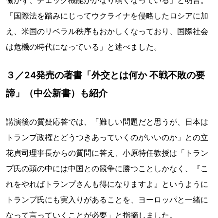
働かず、チェック機能がかなり弱くなっている」と明言。
「国際法を踏みにじってウクライナを侵略したロシアに加
え、米国のリベラル秩序もおかしくなっており、国際社会
は危機の時代になっている」と述べました。
３／24発売の著書「外交とは何か 不戦不敗の要
諦」（中公新書）も紹介
講演後の質疑応答では、「難しい問題だと思うが、日本は
トランプ政権とどうつきあっていくのがいいのか」との立
花貞司理事長からの質問に答え、小原特任教授は「トラン
プ氏の頭の中には中国との競争に勝つことしかなく、『こ
れをやればトランプさんも得になりますよ』というように
トランプ氏にも実入りがあることを、ヨーロッパと一緒に
なって言っていくことが必要」と指摘しました。