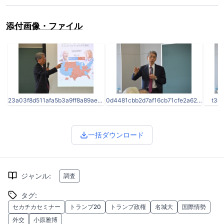
添付画像・ファイル
23a03f8d511afa5b3a9ff8a89ae0bb1f-thumb-3936x2624-65472.jpg
0d4481cbb2d7af16cb71cfe2a622ad5e-thumb-3936x2624-65473.jpg
t3r
一括ダウンロード
ジャンル
:
調査
タグ
:
セカチカセミナー
トランプ20
トランプ政権
名城大
国際情勢
外交
小原雅博