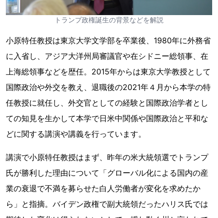
トランプ政権誕生の背景などを解説
小原特任教授は東京大学文学部を卒業後、1980年に外務省
に入省し、アジア大洋州局審議官や在シドニー総領事、在
上海総領事などを歴任。2015年からは東京大学教授として
国際政治や外交を教え、退職後の2021年４月から本学の特
任教授に就任し、外交官としての経験と国際政治学者とし
ての知見を生かして本学で日米中関係や国際政治と平和な
どに関する講演や講義を行っています。
講演で小原特任教授はまず、昨年の米大統領選でトランプ
氏が勝利した理由について「グローバル化による国内の産
業の衰退で不満を募らせた白人労働者が変化を求めたか
ら」と指摘。バイデン政権で副大統領だったハリス氏では