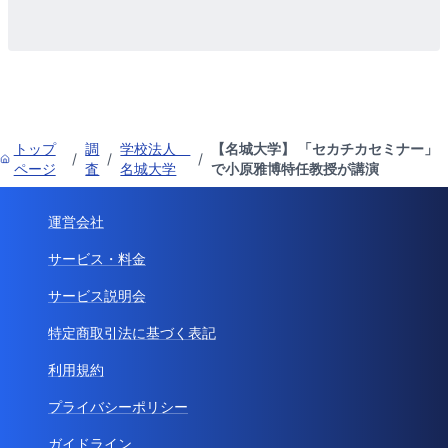
トップ
調
学校法人
【名城大学】 「セカチカセミナー」
/
/
/
ページ
査
名城大学
で小原雅博特任教授が講演
運営会社
サービス・料金
サービス説明会
特定商取引法に基づく表記
利用規約
プライバシーポリシー
ガイドライン