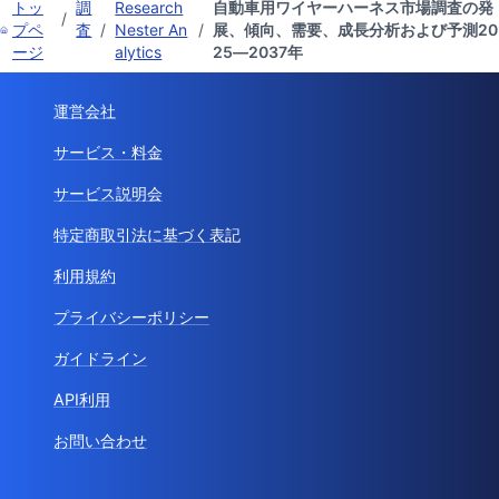
トッ
調
Research
自動車用ワイヤーハーネス市場調査の発
/
プペ
査
/
Nester An
/
展、傾向、需要、成長分析および予測20
ージ
alytics
25―2037年
運営会社
サービス・料金
サービス説明会
特定商取引法に基づく表記
利用規約
プライバシーポリシー
ガイドライン
API利用
お問い合わせ