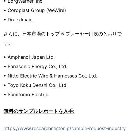
• BorgWarner, Inc.
• Coroplast Group (WeWire)
• Draexlmaier
さらに、日本市場のトップ 5 プレーヤーは次のとおりで
す。
• Amphenol Japan Ltd.
• Panasonic Energy Co., Ltd.
• Nitto Electric Wire & Harnesses Co., Ltd.
• Toyo Koku Denshi Co., Ltd.
• Sumitomo Electric
無料のサンプルレポートを入手:
https://www.researchnester.jp/sample-request-industry