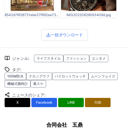
8542d76f28731ebe37f692aa7328ecc79a9917e2.jpeg
IMG20220629063409d.jpg
一括ダウンロード
ジャンル
:
ライフスタイル
ファッション
エンタメ
タグ
:
100M防水
クロノグラフ
パイロットウォッチ
ムーンフェイズ
機械式腕時計
裏スケ
ニュースのシェア
:
X
Facebook
LINE
印刷
合同会社 五鼎