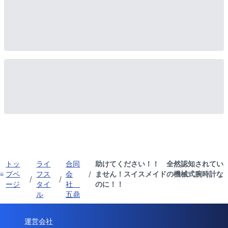
トッ
ライ
合同
助けてください！！ 全然認知されてい
プペ
フス
会
/
ません！スイスメイドの機械式腕時計な
/
/
ージ
タイ
社
のに！！
ル
五鼎
運営会社