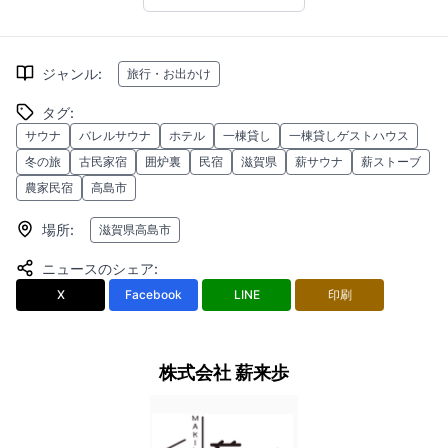
ジャンル
:
旅行・お出かけ
タグ
:
サウナ
バレルサウナ
ホテル
一棟貸し
一棟貸しゲストハウス
冬の旅
古民家宿
囲炉裏
民宿
滋賀県
薪サウナ
薪ストーブ
農家民宿
高島市
場所
:
滋賀県高島市
ニュースのシェア
:
X
Facebook
LINE
印刷
株式会社 薪来歩