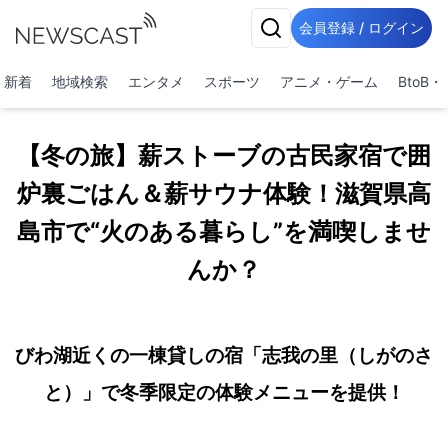
会員登録 / ログイン
新着
地域検索
エンタメ
スポーツ
アニメ・ゲーム
BtoB
【冬の旅】薪ストーブの古民家宿で囲
炉裏ごはん＆薪サウナ体験！滋賀県高
島市で“火のある暮らし”を満喫しませ
んか？
びわ湖近くの一棟貸しの宿「志我の里（しがのさ
と）」で冬季限定の体験メニューを提供！