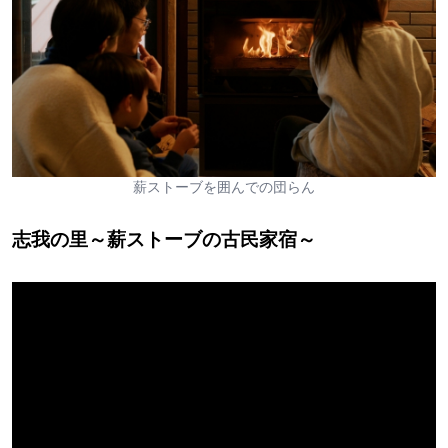
薪ストーブを囲んでの団らん
志我の里～薪ストーブの古民家宿～