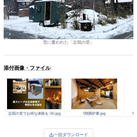
雪に覆われた「志我の里」
添付画像・ファイル
志我の里でお得な体験を (4).jpg
1階囲炉裏.jpg
17
一括ダウンロード