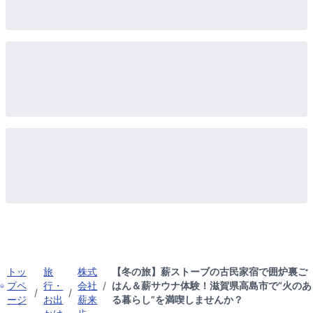
トッ
旅
株式
【冬の旅】薪ストーブの古民家宿で囲炉裏ご
プペ
行・
会社
/
はん＆薪サウナ体験！滋賀県高島市で“火のあ
/
/
ージ
お出
薪来
る暮らし”を満喫しませんか？