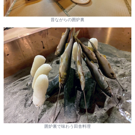
昔ながらの囲炉裏
囲炉裏で味わう田舎料理