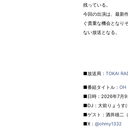
残っている。
今回の出演は、最新
ぐ貴重な機会となり
ない放送となる。
■放送局：
TOKAI RA
■番組タイトル：
OH
■日時：2026年7月9日(
■DJ：大前りょうす
■ゲスト：酒井雄二
■X：
@ohmy1332