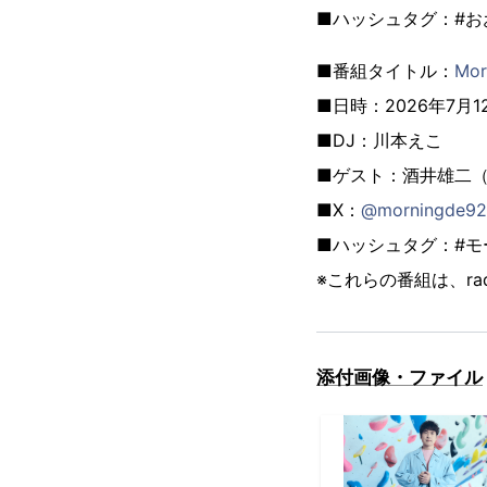
■ハッシュタグ：#お
■番組タイトル：
Mor
■日時：2026年7月12日
■DJ：川本えこ
■ゲスト：酒井雄二
■X：
@morningde9
■ハッシュタグ：#モ
※これらの番組は、r
添付画像・ファイル