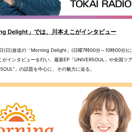
rning Delight」では、川本えこがインタビュー
(日)放送の「Morning Delight」(日曜7時00分～10時00
こがインタビューを行い、最新EP「UNIVER5OUL」や全国
VER5OUL”」の話題を中心に、その魅力に迫る。