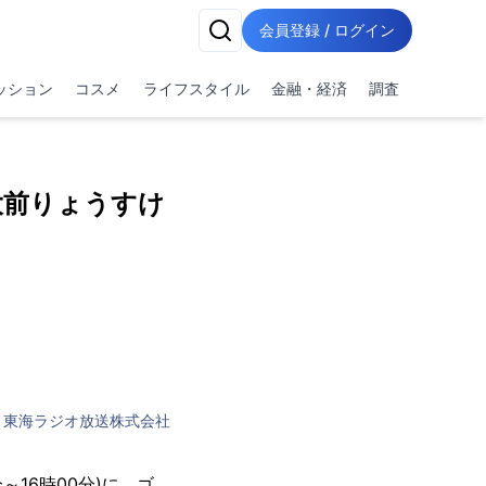
会員登録 / ログイン
ッション
コスメ
ライフスタイル
金融・経済
調査
 大前りょうすけ
東海ラジオ放送株式会社
0分～16時00分)に、ゴ