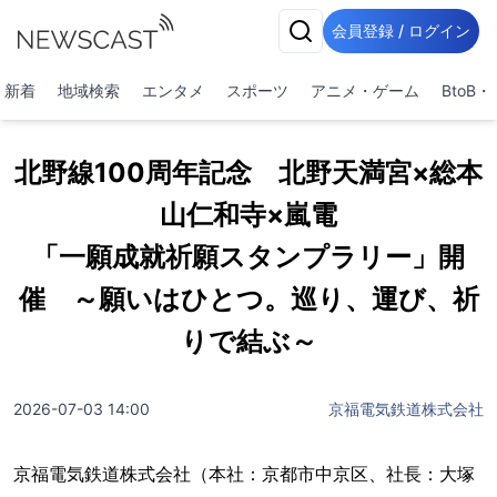
会員登録 / ログイン
新着
地域検索
エンタメ
スポーツ
アニメ・ゲーム
BtoB
北野線100周年記念 北野天満宮×総本
山仁和寺×嵐電
「一願成就祈願スタンプラリー」開
催 ～願いはひとつ。巡り、運び、祈
りで結ぶ～
2026-07-03 14:00
京福電気鉄道株式会社
京福電気鉄道株式会社（本社：京都市中京区、社長：大塚