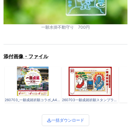
一願水掛不動守り 700円
添付画像・ファイル
260703_一願成就祈願コラボ_A4チラシ_page-0001.jpg
260703一願成就祈願スタンプラリー決定分仕上がりイメージ_page-0001.jpg
一括ダウンロード