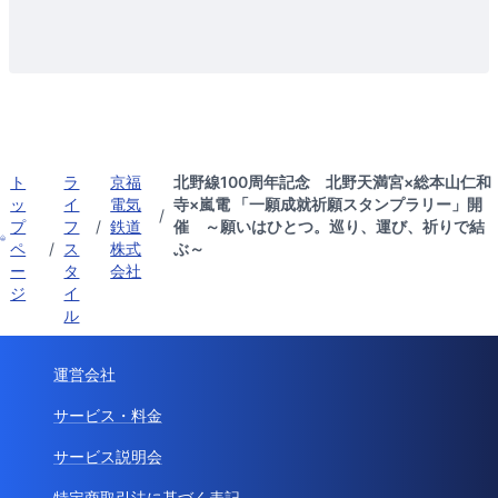
ト
ラ
京福
北野線100周年記念 北野天満宮×総本山仁和
ッ
イ
電気
寺×嵐電 「一願成就祈願スタンプラリー」開
/
プ
フ
/
鉄道
催 ～願いはひとつ。巡り、運び、祈りで結
ペ
/
ス
株式
ぶ～
ー
タ
会社
ジ
イ
ル
運営会社
サービス・料金
サービス説明会
特定商取引法に基づく表記