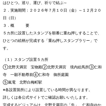
はひとつ。巡り、運び、祈りで結ぶ～
２．実施期間：２０２６年７月１０日（金）～１２月２０
日（日）
３．概 要
５カ所に設置したスタンプを順番に重ね押しすることで、
ひとつの絵柄が完成する「重ね押しスタンプラリー」で
す。
（１）スタンプ設置５カ所
①北野天満宮 宝物殿②北野天満宮 境内絵馬所③仁和
寺 一願不動尊前④仁和寺 御所庭園
⑤嵐電 北野白梅町駅
※各設置箇所により設置している時間が異なります。
詳しくは各公式サイトでご確認お願いいたします。
完成するビジュアルは、北野天満宮の「牛」、仁和寺ゆか