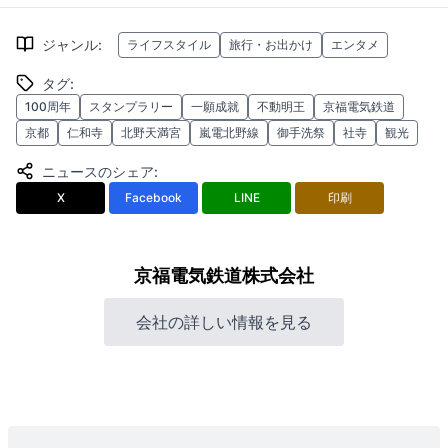
ジャンル
:
ライフスタイル
旅行・お出かけ
エンタメ
タグ
:
100周年
スタンプラリー
一願成就
不動明王
京福電気鉄道
京都
仁和寺
北野天満宮
嵐電北野線
御手洗祭
社寺
観光
ニュースのシェア
:
X
Facebook
LINE
印刷
京福電気鉄道株式会社
会社の詳しい情報を見る