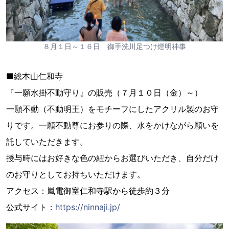
８月１日～１６日 御手洗川足つけ燈明神事
■総本山仁和寺
『一願水掛不動守り』の販売（７月１０日（金）～）
一願不動（不動明王）をモチーフにしたアクリル製のお守
りです。一願不動尊にお参りの際、水をかけながら願いを
託していただきます。
授与時にはお好きな色の紐からお選びいただき、自分だけ
のお守りとしてお持ちいただけます。
アクセス：嵐電御室仁和寺駅から徒歩約３分
公式サイト：
https://ninnaji.jp/