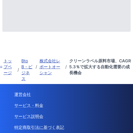
トッ
Bto
株式会社レ
クリーンラベル原料市場、CAGR
プペ
B・ビ
/
ポートオー
/
5.3％で拡大する自動化需要の成
/
ージ
ジネ
シャン
長機会
ス
運営会社
サービス・料金
サービス説明会
特定商取引法に基づく表記