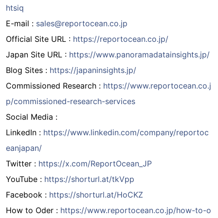
htsiq
E-mail :
sales@reportocean.co.jp
Official Site URL :
https://reportocean.co.jp/
Japan Site URL :
https://www.panoramadatainsights.jp/
Blog Sites :
https://japaninsights.jp/
Commissioned Research :
https://www.reportocean.co.j
p/commissioned-research-services
Social Media :
LinkedIn :
https://www.linkedin.com/company/reportoc
eanjapan/
Twitter :
https://x.com/ReportOcean_JP
YouTube :
https://shorturl.at/tkVpp
Facebook :
https://shorturl.at/HoCKZ
How to Oder :
https://www.reportocean.co.jp/how-to-o