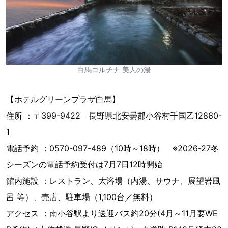
白馬コルチナ 美人の湯
【ホテルグリーンプラザ白馬】
住所 ：〒399-9422 長野県北安曇郡小谷村千国乙12860-
1
電話予約 ：0570-097-489（10時～18時） ※2026-27冬
シーズンの電話予約受付は7月7日12時開始
館内施設 ：レストラン、大浴場（内湯、サウナ、展望岩風
呂 等）、売店、駐車場（1,100台／無料）
アクセス ：南小谷駅より送迎バス約20分(4月～11月要WE