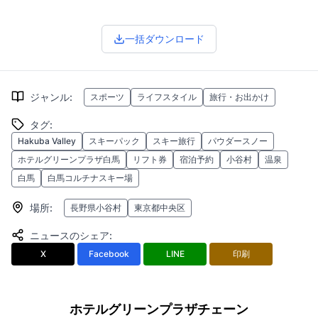
一括ダウンロード
ジャンル
:
スポーツ
ライフスタイル
旅行・お出かけ
タグ
:
Hakuba Valley
スキーパック
スキー旅行
パウダースノー
ホテルグリーンプラザ白馬
リフト券
宿泊予約
小谷村
温泉
白馬
白馬コルチナスキー場
場所
:
長野県小谷村
東京都中央区
ニュースのシェア
:
X
Facebook
LINE
印刷
ホテルグリーンプラザチェーン