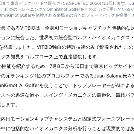
0日まで東京ビッグサイトで開催されるSPORTEC 2026に出展します。Juan 
し、自身のトレーニングでOmniGmot Golferをどのように活用して
OmniGmot Golferを体験される来場者の方々にフィードバックを提供し
業であるVITBIOは、全身AIモーションキャプチャと包括的な
ョンに統合した、世界初の統合型ゴルフ・バイオメカニクス・シ
r」の発売を発表しました。VITBIO独自の特許技術のみで開発された
ニクス知見をゴルフコース上で直接提供します。
での性能を紹介するため、7月8日から10日まで東京ビッグサイトで
インの元ランキング1位のプロゴルファーであるJuan Salama
mniGmot AI Golferを使うことで、トッププレーヤーがAI
ースへの迅速な適応、スイング・メカニクスの最適化、競技パ
演します。
屋内用モーションキャプチャシステムと固定式フォースプレー
ー中に包括的なバイオメカニクス分析を行うことは現実的ではあ