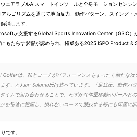
olferは、ウェアラブルAIスマートインソールと全身モーションセン
自のAIアルゴリズムを通じて地面反力、動作パターン、スイング
を解消します。
oftが支援するGlobal Sports Innovation Center（G
らす影響が認められ、権威ある2025 ISPO Product & Ser
t AI Golferは、私とコーチがパフォーマンスをまったく新たな
ます」とJuan Salama氏は述べています。「足底圧、動作パ
タイムで組み合わせることで、わずかな体重移動がボールとの
かを迅速に把握し、慣れないコースで競技する際にも即座に調
おりです。