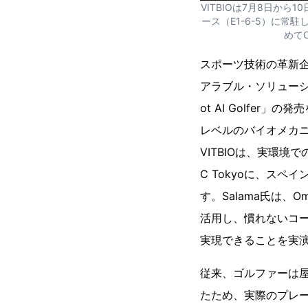
VITBIOは7月8日から1
ース（E1-6-5）に常駐
めて
スポーツ技術の革新企
アラブル・ソリューシ
ot AI Golfe
レベルのバイオメカ
VITBIOは、実環境
C Tokyoに、スペ
す。Salama氏は、O
活用し、慣れないコ
実現できることを実
従来、ゴルファーは
たため、実際のプレ