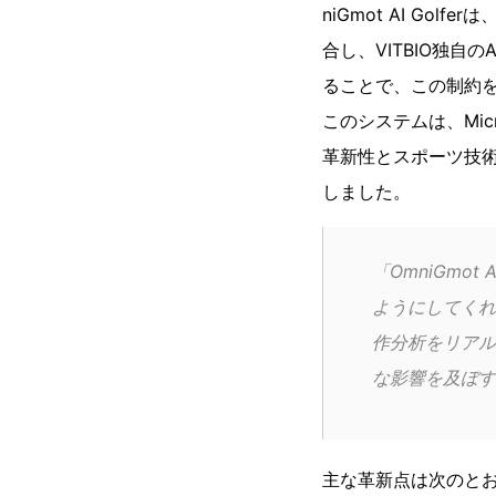
niGmot AI G
合し、VITBIO独
ることで、この制約
このシステムは、Micros
革新性とスポーツ技術にもた
しました。
「OmniGmo
ようにしてくれ
作分析をリアル
な影響を及ぼす
主な革新点は次のと