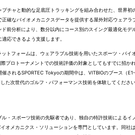
ャプチャと動的な足底圧トラッキングを組み合わせた、世界初の
で正確なバイオメカニクスデータを提供する屋外対応ウェアラ
ウンド前分析により、数分以内にコース別のスイング最適化モデ
に適応できるよう支援します。
AIプラットフォームは、ウェアラブル技術を用いたスポーツ・バ
国際プロトーナメントでの技術評価の対象としてもすでに招か
催されるSPORTEC Tokyoの期間中は、VITBIOのブース（E
用した次世代のゴルフ・パフォーマンス技術を体験してくださ
アラブル・スポーツ技術の先駆者であり、独自の特許技術によるイ
バイオメカニクス・ソリューションを専門としています。同社