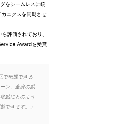
シングをシームレスに統
・メカニクスを同期させ
SIC）から評価されており、
vice Awardを受賞
次元で把握できる
ターン、全身の動
接触にどのよう
整できます。」