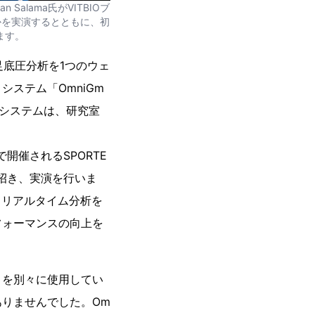
Salama氏がVITBIOブ
いるかを実演するとともに、初
ます。
足底圧分析を1つのウェ
ステム「OmniGm
このシステムは、研究室
開催されるSPORTE
氏を招き、実演を行いま
によるリアルタイム分析を
フォーマンスの向上を
トを別々に使用してい
りませんでした。Om