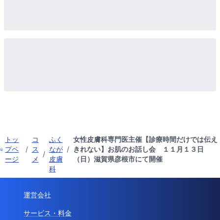
トッ
コ
ふく
女性皮膚科専門医主催【診療時間だけでは伝え
プペ
/
ス
なが
/
きれない】お肌のお話し会 １１月１３日
/
ージ
メ
皮膚
（日）滋賀県彦根市にて開催
科
運営会社
サービス・料金