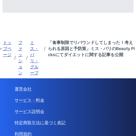
トッ
フ
ミ
「食事制限でリバウンドしてしまった！考え
プペ
ァ
ス・
/
られる原因と予防策」ミス・パリのBeauty Pi
ージ
ッ
パ
cksにてダイエットに関する記事を公開
/
/
シ
リ・
ョ
グル
ン
ープ
運営会社
サービス・料金
サービス説明会
特定商取引法に基づく表記
利用規約