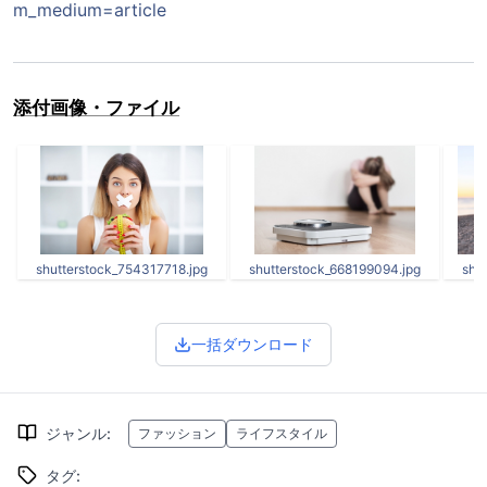
m_medium=article
添付画像・ファイル
shutterstock_754317718.jpg
shutterstock_668199094.jpg
shu
一括ダウンロード
ジャンル
:
ファッション
ライフスタイル
タグ
: