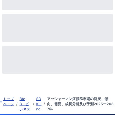
トップ
Bto
SD
アッシャーマン症候群市場の発展、傾
ページ
/
B・ビ
/
KI I
/
向、需要、成長分析及び予測2025ー203
ジネス
nc.
7年