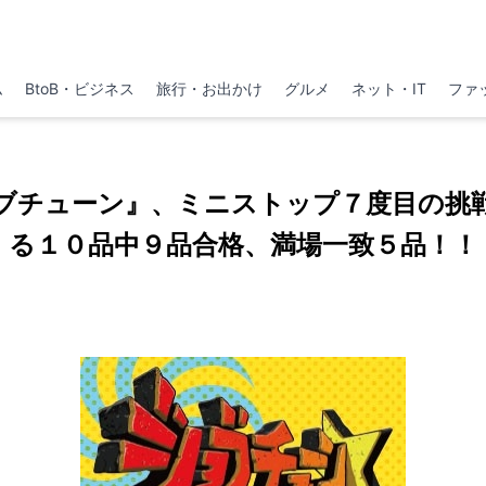
ム
BtoB・ビジネス
旅行・お出かけ
グルメ
ネット・IT
ファ
ョブチューン』、ミニストップ７度目の挑
る１０品中９品合格、満場一致５品！！