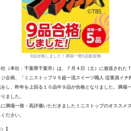
9品合格しました！満場一致5品販促物
社（本社：千葉県千葉市）は、７月４日（土）に放送されたＴ
ッジ企画、「ミニストップＶＳ超一流スイーツ職人 従業員イチ
戦をし、昨年を上回る１０品中９品が合格となりました。満場
なりました。
に満場一致・高評価いただきましたミニストップのオススメス
みください。
致）】