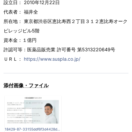
設⽴⽇： 2010年12⽉22⽇
代表者： 福井全
所在地： 東京都渋⾕区恵⽐寿⻄２丁⽬３１２恵⽐寿オーク
ビレッジビル5階
資本金：１億円
許認可等：医薬品販売業 許可番号 第5313220649号
ＵＲＬ：
https://www.suspla.co.jp/
添付画像・ファイル
18429-87-33155ddf6f3d4428da16ba26eecd7de2-709x376.png