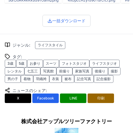
5drtJoRKRkKkuG91OamQ.png
4xUpccHzyfG90TdrCrLr.png
Hvb
一括ダウンロード
ジャンル
:
ライフスタイル
タグ
:
3歳
5歳
お参り
スーツ
フォトスタジオ
ライフスタジオ
レンタル
七五三
写真館
前撮り
家族写真
後撮り
撮影
男の子
着物
羽織袴
衣装
被布
記念写真
記念撮影
ニュースのシェア
:
X
Facebook
LINE
印刷
株式会社アップルツリーファクトリー