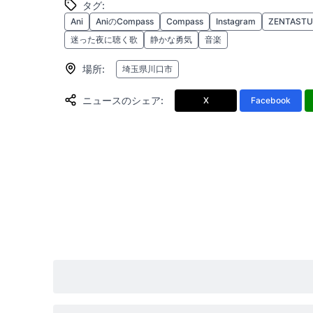
タグ
:
Ani
AniのCompass
Compass
Instagram
ZENTASTU
迷った夜に聴く歌
静かな勇気
音楽
場所
:
埼玉県川口市
ニュースのシェア
:
X
Facebook