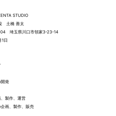
TA STUDIO
役 土橋 善太
004 埼玉県川口市領家3-23-14
月1日
営
の開発
画、製作、運営
の企画、製作、販売