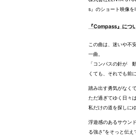
s』のショート映像をI
『Compass』につ
この曲は、迷いや不
一曲。
「コンパスの針が 
くても、それでも前
踏み出す勇気がなくて
ただ過ぎてゆく日々は
私だけの道を探しに
浮遊感のあるサウン
る強さ”をそっと伝え