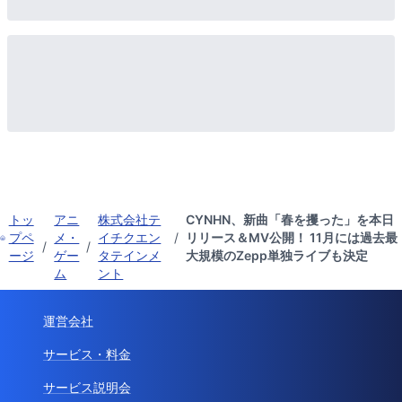
トッ
アニ
株式会社テ
CYNHN、新曲「春を攫った」を本日
プペ
メ・
イチクエン
/
リリース＆MV公開！ 11月には過去最
/
/
ージ
ゲー
タテインメ
大規模のZepp単独ライブも決定
ム
ント
運営会社
サービス・料金
サービス説明会