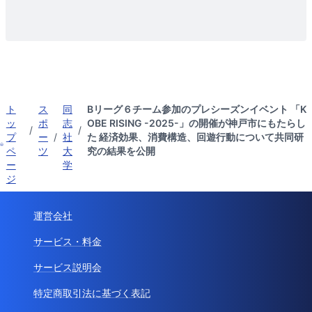
ト
ス
同
Bリーグ６チーム参加のプレシーズンイベント 「K
ッ
ポ
志
OBE RISING -2025-」の開催が神戸市にもたらし
/
/
プ
ー
/
社
た 経済効果、消費構造、回遊行動について共同研
ペ
ツ
大
究の結果を公開
ー
学
ジ
運営会社
サービス・料金
サービス説明会
特定商取引法に基づく表記