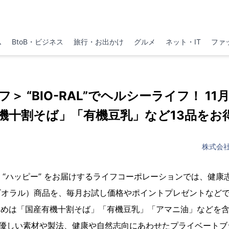
ム
BtoB・ビジネス
旅行・お出かけ
グルメ
ネット・IT
ファ
＞ “BIO-RAL”でヘルシーライフ！ 1
有機十割そば」「有機豆乳」など13品をお
株式会
ク” “ハッピー” をお届けするライフコーポレーションでは、健
L（ビオラル）商品を、毎月お試し価格やポイントプレゼントなど
すめは「国産有機十割そば」「有機豆乳」「アマニ油」などを含
は、体に優しい素材や製法、健康や自然志向にあわせたプライベート