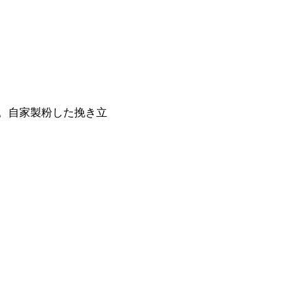
用。自家製粉した挽き立
。