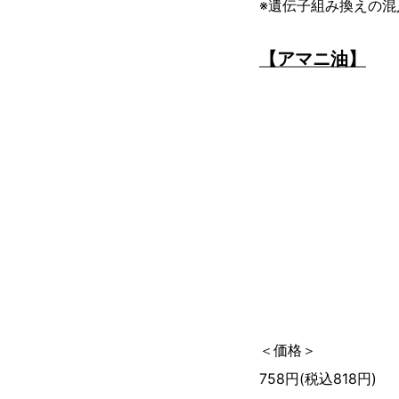
※遺伝子組み換えの
【アマニ油】
＜価格＞
758円(税込818円)