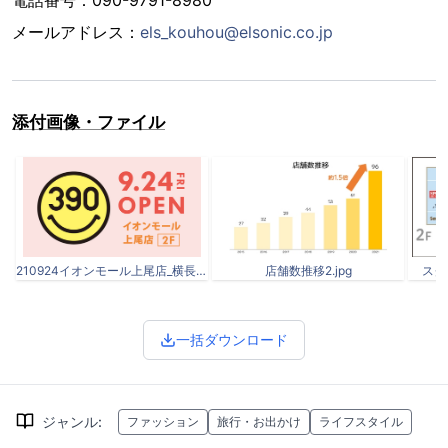
メールアドレス：
els_kouhou@elsonic.co.jp
添付画像・ファイル
210924イオンモール上尾店_横長.png
店舗数推移2.jpg
スクリ
一括ダウンロード
ジャンル
:
ファッション
旅行・お出かけ
ライフスタイル