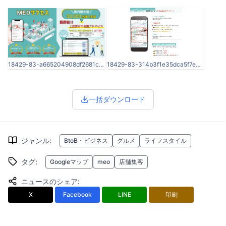
18429-83-a665204908df2681c41a964ba7f342f6-2500x1281.png
18429-83-314b3f1e35dca5f7eaafbb1a703bbdf1-767x703.png
一括ダウンロード
ジャンル
:
BtoB・ビジネス
グルメ
ライフスタイル
タグ
:
Googleマップ
meo
店舗集客
ニュースのシェア
:
X
Facebook
LINE
印刷