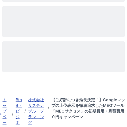
ト
Bto
株式会社
【ご好評につき延長決定！】Googleマッ
ッ
B・
サステナ
プの上位表示を徹底追求したMEOツール
/
プ
ビ
/
ブル・プ
「MEOサクセス」の初期費用・月額費用
/
ペ
ジ
ランニン
０円キャンペーン
ー
ネ
グ