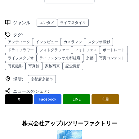
に参加してください！
Photofesへの投票方法はこちら
添付画像・ファイル
U24ppHdKHTppBE3ognwR.png
LW33elIIRY39oMqAMTW2.jpg
tmu
一括ダウンロード