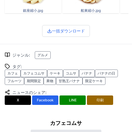
銀座縮小.jpg
船東縮小.jpg
一括ダウンロード
ジャンル
:
グルメ
タグ
:
カフェ
カフェコムサ
ケーキ
コムサ
バナナ
バナナの日
フルーツ
期間限定
果物
甘熟王バナナ
限定ケーキ
ニュースのシェア
:
X
Facebook
LINE
印刷
カフェコムサ