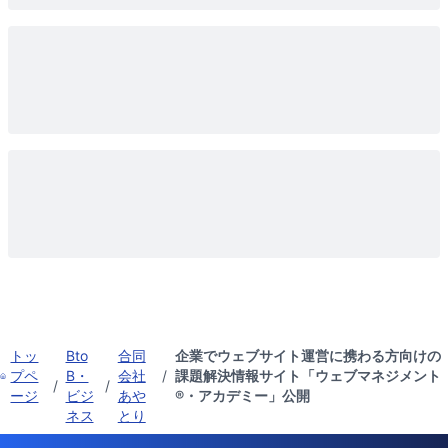
トッ
Bto
合同
企業でウェブサイト運営に携わる方向けの
プペ
B・
会社
/
課題解決情報サイト「ウェブマネジメント
/
/
ージ
ビジ
あや
®・アカデミー」公開
ネス
とり