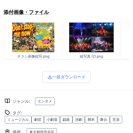
添付画像・ファイル
チラシ画像組写.png
組写真 (2).png
一括ダウンロード
ジャンル
:
エンタメ
タグ
:
ミュージカル
劇団
小劇場
戯曲
演劇
脚本
舞台
芝居
場所
:
東京都世田谷区