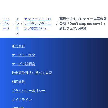
トッ
エ
カンフェティ（ロ
藤原たまえプロデュース再出発
プペ
ン
/
ングランプランニ
/
公演『Don't stop me now！』
/
ージ
タ
ング株式会社）
新ビジュアル解禁
メ
運営会社
サービス・料金
サービス説明会
特定商取引法に基づく表記
利用規約
プライバシーポリシー
ガイドライン