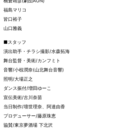
橋倉靖彦(劇団AUN)
福島マリコ
皆口裕子
山口雅義
■スタッフ
演出助手・チラシ撮影/水森拓海
舞台監督・美術/カンフミト
音響/小椋潤奈(山北舞台音響)
照明/大場正之
ダンス振付/増田ゆーこ
宣伝美術/古川奈苗
当日制作/壇世理奈、阿達由香
プロデューサー/藤原珠恵
協賛/東京夢酒場 下北沢