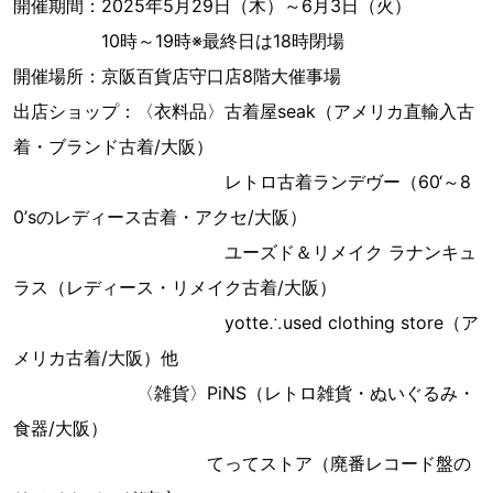
開催期間：2025年5月29日（木）～6月3日（火）
10時～19時※最終日は18時閉場
開催場所：京阪百貨店守口店8階大催事場
出店ショップ：〈衣料品〉古着屋seak（アメリカ直輸入古
着・ブランド古着/大阪）
レトロ古着ランデヴー（60‘～8
0’sのレディース古着・アクセ/大阪）
ユーズド＆リメイク ラナンキュ
ラス（レディース・リメイク古着/大阪）
yotte∴used clothing store（ア
メリカ古着/大阪）他
〈雑貨〉PiNS（レトロ雑貨・ぬいぐるみ・
食器/大阪）
てってストア（廃番レコード盤の