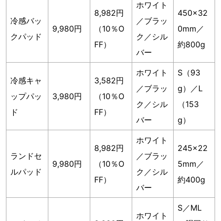
ホワイト
8,982円
450×32
冷感バッ
／ブラッ
9,980円
（10％O
0mm／
クパッド
ク／シル
FF）
約800g
バー
ホワイト
S（93
冷感キャ
3,582円
／ブラッ
g）／L
ップパッ
3,980円
（10％O
ク／シル
（153
ド
FF）
バー
g）
ホワイト
8,982円
245×22
ランドセ
／ブラッ
9,980円
（10％O
5mm／
ルパッド
ク／シル
FF）
約400g
バー
S／ML
ホワイト