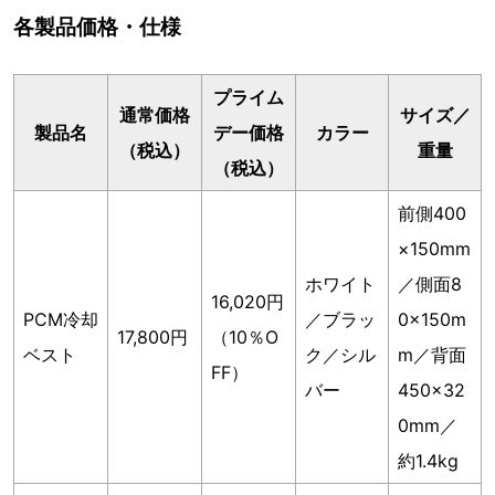
各製品価格・仕様
プライム
通常価格
サイズ／
製品名
デー価格
カラー
（税込）
重量
（税込）
前側400
×150mm
ホワイト
／側面8
16,020円
PCM冷却
／ブラッ
0×150m
17,800円
（10％O
ベスト
ク／シル
m／背面
FF）
バー
450×32
0mm／
約1.4kg