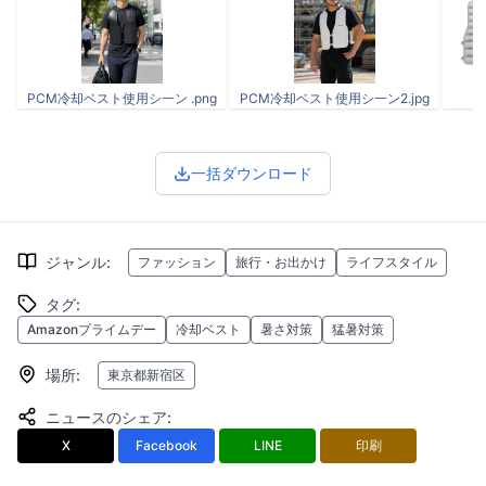
PCM冷却ベスト使用シ一ン .png
PCM冷却ベスト使用シ一ン2.jpg
一括ダウンロード
ジャンル
:
ファッション
旅行・お出かけ
ライフスタイル
タグ
:
Amazonプライムデー
冷却ベスト
暑さ対策
猛暑対策
場所
:
東京都新宿区
ニュースのシェア
:
X
Facebook
LINE
印刷