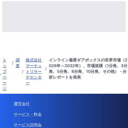
ト
調
株式会社
インライン遊星ギアボックスの世界市場（2
/
ッ
査
マーケッ
026年～2032年）、市場規模（1分角、3分
/
プ
/
トリサー
角、5分角、8分角、10分角、その他）・分
ペ
チセンタ
析レポートを発表
ー
ー
ジ
運営会社
サービス・料金
サービス説明会