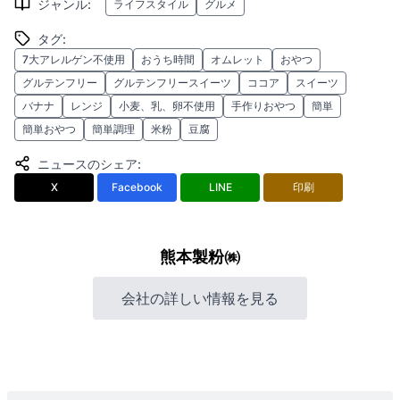
ジャンル
:
ライフスタイル
グルメ
タグ
:
7大アレルゲン不使用
おうち時間
オムレット
おやつ
グルテンフリー
グルテンフリースイーツ
ココア
スイーツ
バナナ
レンジ
小麦、乳、卵不使用
手作りおやつ
簡単
簡単おやつ
簡単調理
米粉
豆腐
ニュースのシェア
:
X
Facebook
LINE
印刷
熊本製粉㈱
会社の詳しい情報を見る