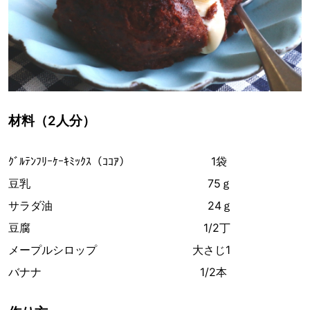
材料（2人分）
ｸﾞﾙﾃﾝﾌﾘｰｹｰｷﾐｯｸｽ（ｺｺｱ） 1袋
豆乳 75ｇ
サラダ油 24ｇ
豆腐 1/2丁
メープルシロップ 大さじ1
バナナ 1/2本