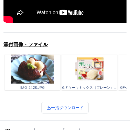
添付画像・ファイル
IMG_2428.JPG
ＧＦケーキミックス（プレーン）.jpg
GFケ
一括ダウンロード