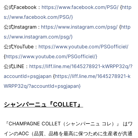
公式Facebook：
https://www.facebook.com/PSG/
{
http
s://www.facebook.com/PSG/}
公式Instagram :
https://www.instagram.com/psg/
{
http
s://www.instagram.com/psg/}
公式YouTube：
https://www.youtube.com/PSGofficiel/
{
https://www.youtube.com/PSGofficiel/}
公式LINE：
https://liff.line.me/1645278921-kWRPP32q/?
accountId=psgjapan
{
https://liff.line.me/1645278921-k
WRPP32q/?accountId=psgjapan}
シャンパーニュ『COLLET』
『CHAMPAGNE COLLET（シャンパーニュ コレ）』 はワ
インのAOC（品質、品格を最高に保つために生産者が共通