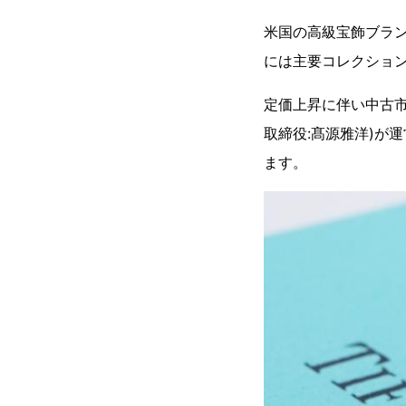
米国の高級宝飾ブラン
には主要コレクショ
定価上昇に伴い中古市
取締役:髙源雅洋)が
ます。