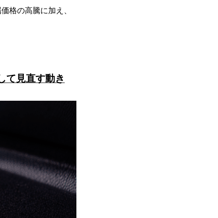
属価格の高騰に加え、
。
して見直す動き