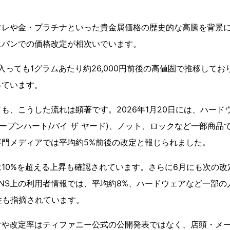
フレや金・プラチナといった貴金属価格の歴史的な高騰を背景
スパンでの価格改定が相次いでいます。
に入っても1グラムあたり約26,000円前後の高値圏で推移して
っています。
も、こうした流れは顕著です。2026年1月20日には、ハード
オープンハート/バイ ザ ヤード)、ノット、ロックなど一部商
専門メディアでは平均約5%前後の改定と報じられました。
10%を超える上昇も確認されています。さらに6月にも次の改
NS上の利用者情報では、平均約8%、ハードウェアなど一部の
性も指摘されています。
付や改定率はティファニー公式の公開発表ではなく、店頭・メ