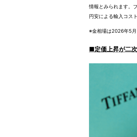
情報とみられます。
円安による輸入コス
※金相場は2026年
■定価上昇が二