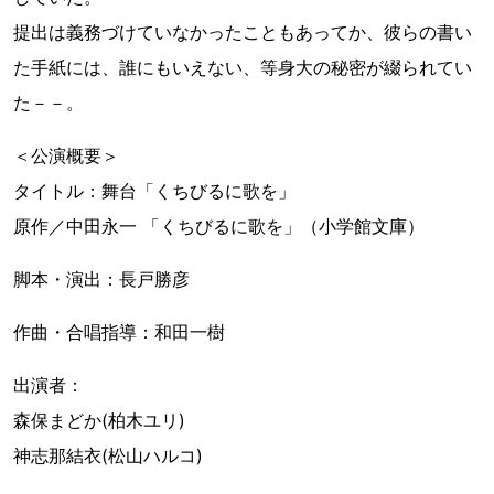
提出は義務づけていなかったこともあってか、彼らの書い
た手紙には、誰にもいえない、等身大の秘密が綴られてい
た－－。
＜公演概要＞
タイトル：舞台「くちびるに歌を」
原作／中田永一 「くちびるに歌を」（小学館文庫）
脚本・演出：長戸勝彦
作曲・合唱指導：和田一樹
出演者：
森保まどか(柏木ユリ)
神志那結衣(松山ハルコ)