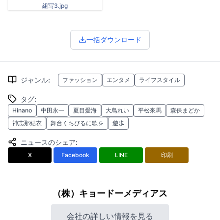
組写3.jpg
一括ダウンロード
ジャンル
:
ファッション
エンタメ
ライフスタイル
タグ
:
Hinano
中田永一
夏目愛海
大鳥れい
平松來馬
森保まどか
神志那結衣
舞台くちびるに歌を
遊歩
ニュースのシェア
:
X
Facebook
LINE
印刷
（株）キョードーメディアス
会社の詳しい情報を見る