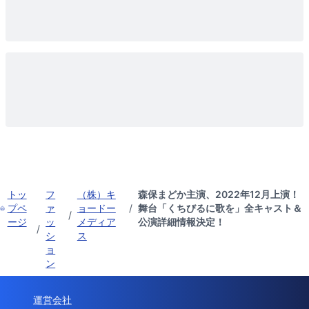
トッ
フ
（株）キ
森保まどか主演、2022年12月上演！
プペ
ァ
ョードー
/
舞台「くちびるに歌を」全キャスト＆
/
ージ
ッ
メディア
公演詳細情報決定！
/
シ
ス
ョ
ン
運営会社