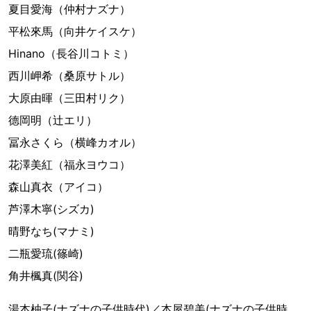
夏目愛海（仲村ナズナ）
平松來馬（向井ケイスケ）
Hinano（長谷川コトミ）
西川岬希（桑原サトル）
大原由暉（三田村リク）
德岡明（辻エリ）
冨永さくら（横峰カオル）
花澤美紅（福永ヨウコ）
森山真衣（アイコ）
芦澤木寧(シズカ)
晴野なち(マナミ)
二瓶愛琉(篠崎)
角井楓真(関谷)
湯本柚子(ナズナの子供時代)／本屋碧美(ナズナの子供時