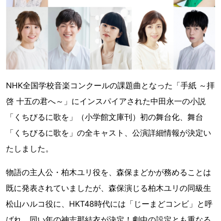
NHK全国学校音楽コンクールの課題曲となった「手紙 ～拝
啓 十五の君へ～」にインスパイアされた中田永一の小説
「くちびるに歌を」（小学館文庫刊）初の舞台化、舞台
「くちびるに歌を」の全キャスト、公演詳細情報が決定い
たしました。
物語の主人公・柏木ユリ役を、森保まどかが務めることは
既に発表されていましたが、森保演じる柏木ユリの同級生
松山ハルコ役に、HKT48時代には「じーまどコンビ」と呼
ばれ、同い年の神志那結衣が決定！劇中の設定とも重なる