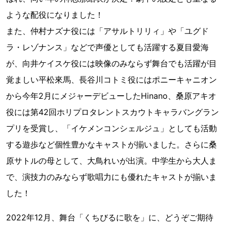
ような配役になりました！
また、仲村ナズナ役には「アサルトリリィ」や「ユグド
ラ・レゾナンス」などで声優としても活躍する夏目愛海
が、向井ケイスケ役には映像のみならず舞台でも活躍が目
覚ましい平松來馬、長谷川コトミ役にはポニーキャニオン
から今年2月にメジャーデビューしたHinano、桑原アキオ
役には第42回ホリプロタレントスカウトキャラバングラン
プリを受賞し、「イケメンコンシェルジュ」としても活動
する遊歩など個性豊かなキャストが揃いました。さらに桑
原サトルの母として、大鳥れいが出演。中学生から大人ま
で、演技力のみならず歌唱力にも優れたキャストが揃いま
した！
2022年12月、舞台「くちびるに歌を」に、どうぞご期待