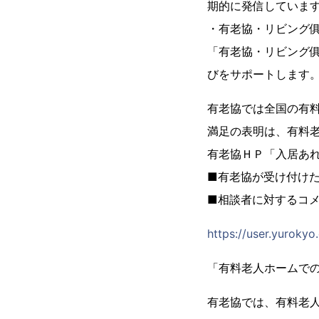
期的に発信していま
・有老協・リビング
「有老協・リビング
びをサポートします
有老協では全国の有
満足の表明は、有料
有老協ＨＰ「入居あれ
■有老協が受け付け
■相談者に対するコ
https://user.yurokyo
「有料老人ホームで
有老協では、有料老人