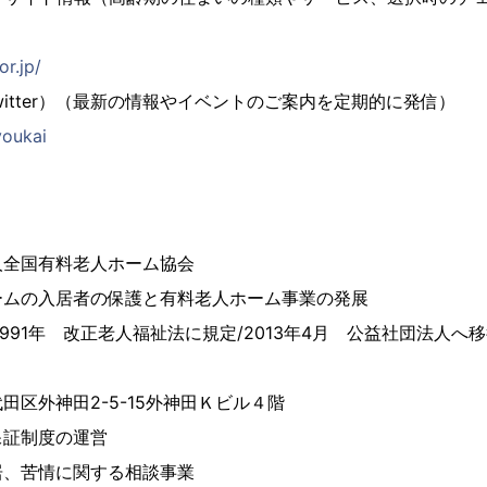
or.jp/
witter）（最新の情報やイベントのご案内を定期的に発信）
youkai
人全国有料老人ホーム協会
ームの入居者の保護と有料老人ホーム事業の発展
/1991年 改正老人福祉法に規定/2013年4月 公益社団法人へ
田区外神田2-5-15外神田Ｋビル４階
保証制度の運営
居、苦情に関する相談事業