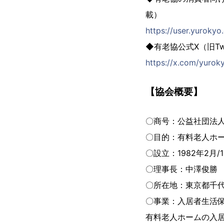
載）
https://user.yurokyo.
◆有老協公式X（旧T
https://x.com/yurok
【協会概要】
〇商号：公益社団法
〇目的：有料老人ホ
〇設立：1982年2月
〇理事長：中澤俊勝
〇所在地：東京都千代
〇事業：入居者生活
有料老人ホームの入