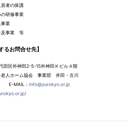
入居者の保護
めの研修事業
託事業
普及事業 等
するお問合せ先】
都千代田区外神田2-5-15外神田Ｋビル４階
料老人ホーム協会 事業部 井田・古川
61 E-MAIL：
info@yurokyo.or.jp
rokyo.or.jp/