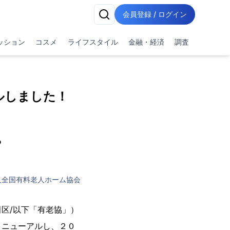
会員登録 / ログイン
ッション
コスメ
ライフスタイル
金融・経済
調査
ルしました！
ら
人全国有料老人ホーム協会
区/以下「有老協」）
リニューアルし、２０