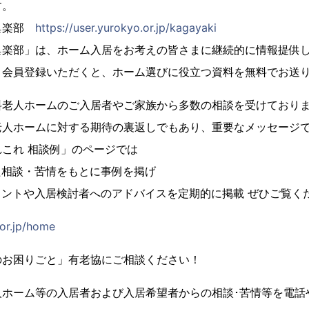
す。
俱楽部
https://user.yurokyo.or.jp/kagayaki
俱楽部」は、ホーム入居をお考えの皆さまに継続的に情報提供
。会員登録いただくと、ホーム選びに役立つ資料を無料でお送
料老人ホームのご入居者やご家族から多数の相談を受けており
老人ホームに対する期待の裏返しでもあり、重要なメッセージ
これ 相談例」のページでは
た相談・苦情をもとに事例を掲げ
メントや入居検討者へのアドバイスを定期的に掲載 ぜひご覧く
.or.jp/home
のお困りごと」有老協にご相談ください！
ホーム等の入居者および入居希望者からの相談･苦情等を電話や