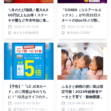
＼冬のたび福袋／最大4,0
「COSRX（コスアールエ
00円以上もお得！ステー
ックス）」が11月22日ス
キや蟹など年末年始に食べ
タートのQoo10メガ割に
たいグルメが大集合！12
て新商品「RXザ・レチノ
2023-11-21 11:00
2023-11-20 11:00
月1日20時より発売【旅す
ール0.3クリーム」と人気
旅する久世福e商店
株式会社 COSRX
る久世福e商店】
商品を詰め込んだ「未来か
ら来たベスコスセット」を
期間限定販売
【予告】“「LC JCBカー
ふるさと納税の使い道は指
ド」のご用意は今のうち
定可能！2023年総務省デ
に！” 12月はライフのクレ
ータと子育て・動物愛護な
ジットカード「LC JCBカ
どの実例を紹介
2023-11-01 10:00
2023-08-08 10:30
ード」でクレジット決済を
株式会社ライフコーポレーション
ふるさと納税ガイド