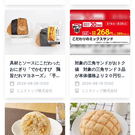
（火）新発売
具材とソースにこだわった
対象の三角サンドがおトク
おにぎり「でかむすび 鶏
値 対象の三角サンド３品
旨だれマヨネーズ」「手巻
が本体価格より２０円引き
炙りたらこ」「手巻ネギト
８月１９日（月）～８月２
2024-08-26 15:00
2024-08-19 15:00
ロ（わさび入り）」８月２
５日（日）実施 対象の三
ミニストップ株式会社
ミニストップ株式会社
７日（火）新発売 期間限
角サンド６品のうちいずれ
定まとめておトク！値 対
か1品購入で、次回より使
象の商品（おにぎり全品と
える「こだわりのミックス
ミニデリ全品）を 一緒に
サンド」が本体価格より１
買うと１セットにつき本体
００円引きレシートクーポ
価格から２０円引８月２６
ン８月２６日（月）～９月
日（月）～９月１日（日）
１日（日）実施