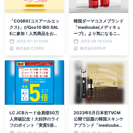
「COSRX(コスアールエッ
韓国ダーマコスメブランド
クス)」がQoo10 BIG SAL
「medicube(メディキュ
Eに参加！人気商品をお得
ーブ)」より気になるニキ
な価格で販売へ
ビ悩みにアプローチする
2023-07-31 13:00
2023-06-19 13:00
「レッドアクネセラム」新
株式会社 COSRX
株式会社APRJP
登場！発売記念で最大5
8%OFFに！
LC JCBカード会員様50万
2023年5月日本初TVCM
人突破記念！大好評のライ
公開で話題の韓国スキンケ
フのポイント「実質5倍」
アブランド「medicube
キャンペーンを期間限定で
(メディキューブ)」、 ６
2023-06-01 14:00
2023-06-01 13:00