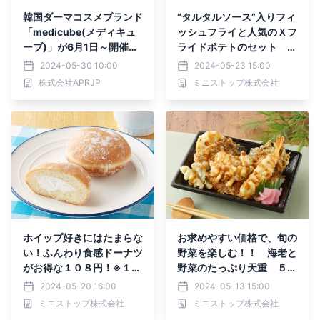
韓国ダーマコスメブランド
“タルタルソース”入りフィ
「medicube(メディキュ
ッシュフライと人気のＸフ
ーブ)」が6月1日～開催の
ライドポテトのセット サ
Qoo10メガ割にて話題の
クサク衣のフィッシュ＆チ
2024-05-30 10:00
2024-05-23 15:00
美容成分配合商品を含む日
ップス５月２４日（金）新
株式会社APRJP
ミニストップ株式会社
本限定お得セットを販売！
発売
ホイップ好きにはたまらな
お求めやすい価格で、旬の
い！ふんわり食感ドーナツ
野菜を楽しむ！！ 海老と
がお得な１０８円！※１、
野菜のたっぷり天重 ５月
「ホイップドーナツ」５
１４日（火）新発売
2024-05-20 16:00
2024-05-13 15:00
月２１日（火）より期間限
ミニストップ株式会社
ミニストップ株式会社
定発売！！