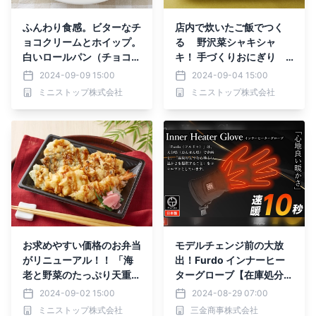
ふんわり食感。ビターなチ
店内で炊いたご飯でつく
ョコクリームとホイップ。
る 野沢菜シャキシャ
白いロールパン（チョコ＆
キ！ 手づくりおにぎり
ホイップ）９月１０日
ごま油香る野沢菜 ９月６
2024-09-09 15:00
2024-09-04 15:00
（火）新発売
日（金）新発売 お得な期
ミニストップ株式会社
ミニストップ株式会社
間限定セール実施 「九州
の味！かしわめし」通常本
体価格から１０円引 「お
にぎりセットかしわめし」
通常本体価格から５０円引
「対象の得とくパック」通
常本体価格から３０円引
９月６日（金）～９月１２
日（木）実施
お求めやすい価格のお弁当
モデルチェンジ前の大放
がリニューアル！！ 「海
出！Furdo インナーヒー
老と野菜のたっぷり天重」
ターグローブ【在庫処分セ
「彩り幕の内弁当」・「海
ール】で過去最安値に挑
2024-09-02 15:00
2024-08-29 07:00
苔弁当」※１ ９月３日
戦！
ミニストップ株式会社
三金商事株式会社