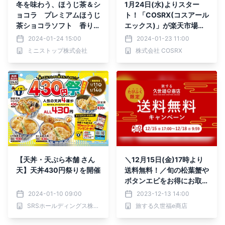
冬を味わう、ほうじ茶＆シ
1月24日(水)よりスター
ョコラ プレミアムほうじ
ト！「COSRX(コスアール
茶ショコラソフト 香りを
エックス)」が楽天市場
楽しむ、和のソフト ほう
『お買い物マラソン』に参
2024-01-24 15:00
2024-01-23 11:00
じ茶ラテソフト１月２６日
加、最大64%オフに！
ミニストップ株式会社
株式会社 COSRX
（金）より発売
【天丼・天ぷら本舗 さん
＼12月15日(金)17時より
天】天丼430円祭りを開催
送料無料！／旬の松葉蟹や
ボタンエビをお得にお取り
寄せ！【旅する久世福e商
2024-01-10 09:00
2023-12-13 14:00
店】
SRSホールディングス株式会社
旅する久世福e商店