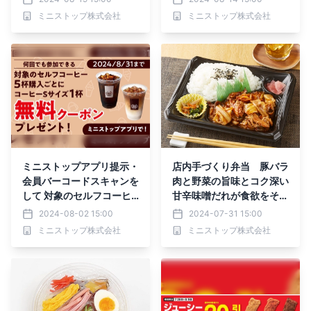
（火）～８月２６日（月）
味／辛旨味）８月１６日
ミニストップ株式会社
ミニストップ株式会社
発売
（金）～８月２２日（木）
実施
ミニストップアプリ提示・
店内手づくり弁当 豚バラ
会員バーコードスキャンを
肉と野菜の旨味とコク深い
して 対象のセルフコーヒ
甘辛味噌だれが食欲をそそ
ー5杯購入ごとに コーヒー
る。回鍋肉弁当８月２日
2024-08-02 15:00
2024-07-31 15:00
Sサイズ1杯 無料クーポン
（金）新発売 対象のお惣
ミニストップ株式会社
ミニストップ株式会社
プレゼント！ ８月１日
菜〈得とくパック〉本体価
（木）から実施中！
格より３０円引きセール８
月２日（金）～８月８日
（木）実施