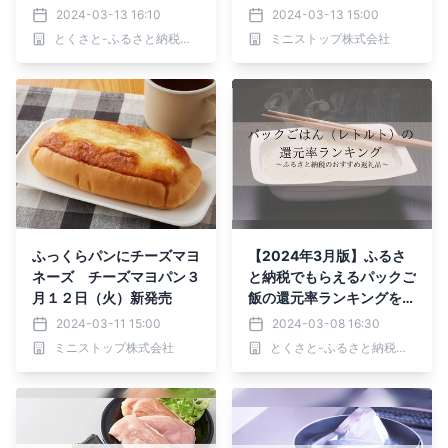
ト ３月１５日（金）発売
2024-03-13 16:10
2024-03-13 15:00
とくさと-ふるさと納税還元率ランキング-
ミニストップ株式会社
ふっくらパンにチーズマヨ
【2024年3月版】ふるさ
ネーズ チーズマヨパン３
と納税でもらえるパックご
月１２日（火）新発売
飯の還元率ランキングを発
表
2024-03-11 15:00
2024-03-08 16:30
ミニストップ株式会社
とくさと-ふるさと納税還元率ランキング-