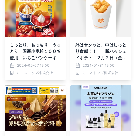
しっとり、もっちり、うっ
外はサクッと、中はしっと
とり 国産小麦粉１００％
り食感！！ 十勝ハッシュ
使用 いちごパンケーキソ
ドポテト ２月２日（金）
フト パンケーキソフト
発売
2024-02-07 15:00
2024-01-31 15:00
（メープル風シロップ＆マ
ミニストップ株式会社
ミニストップ株式会社
ーガリン）２月９日（金）
発売