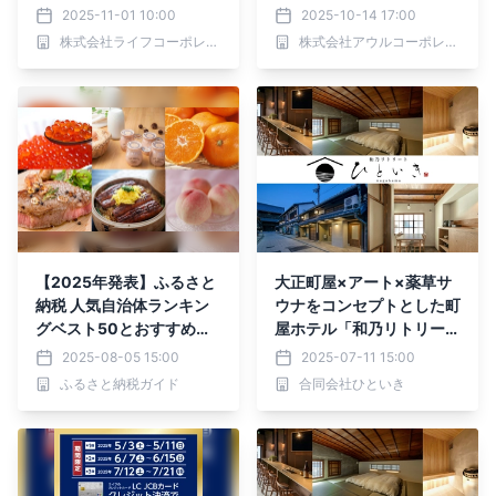
評のライフのポイント「実
の味覚・蟹を満喫！京都府
2025-11-01 10:00
2025-10-14 17:00
質5倍」キャンペーンを12
京丹後市 佳松苑グループ
株式会社ライフコーポレーション
株式会社アウルコーポレーション
月6日（土）から31日
（水）まで開催
【2025年発表】ふるさと
大正町屋×アート×薬草サ
納税 人気自治体ランキン
ウナをコンセプトとした町
グベスト50とおすすめ返
屋ホテル「和乃リトリート
礼品を発表
ひといき」新棟に新たなア
2025-08-05 15:00
2025-07-11 15:00
ート作品が誕生！
ふるさと納税ガイド
合同会社ひといき