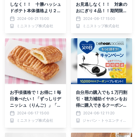
しなく！！ 十勝ハッシュ
お見逃しなく！！ 対象の
ドポテト本体価格より２０
おにぎり４品！！期間限
円引き 対象の得とくパッ
定 本体価格９８円※１
2024-06-21 15:00
2024-06-17 15:00
ク本体価格より３０円引
６月１７日（月）～６月２
ミニストップ株式会社
ミニストップ株式会社
き ６月２１日（金）～６
３日（日）実施
月２７日（木）実施
お手頃価格で！お得に！毎
自分用の購入でも１万円割
日食べたい！「ずっしりデ
引・聴力補助イヤホンをお
ニッシュ（りんご）」「オ
得に購入できるクーポン締
ニオンマヨブレッド」「レ
切間近！【父の日・もっと
2024-06-17 15:00
2024-06-12 11:20
モンケーキ２個入り６月１
話そうキャンペーン】
ミニストップ株式会社
ジャパン・トゥエンティワン株式会社
８日（火）新発売」