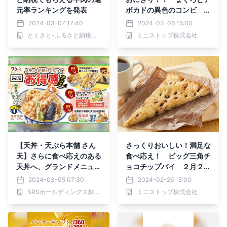
元率ランキングを発表
ボカドの異色のコンビ
「手づくりおにぎり まぐ
2024-03-07 17:40
2024-03-06 15:00
ろアボカド」３月８日
とくさと-ふるさと納税還元率ランキング-
ミニストップ株式会社
（金）新発売 「九州の
味！かしわめしと対象の単
品惣菜同時購入で１セット
につき 本体価格から２０
円引セール！！」３月８日
（金）～３月１４日（木）
【天丼・天ぷら本舗 さん
さっくりおいしい！満足な
天】さらに食べ応えのある
食べ応え！ ビッグ三角チ
天丼へ、グランドメニュー
ョコチップパイ ２月２７
を刷新！
日（火）新発売
2024-03-05 07:30
2024-02-26 15:00
SRSホールディングス株式会社
ミニストップ株式会社