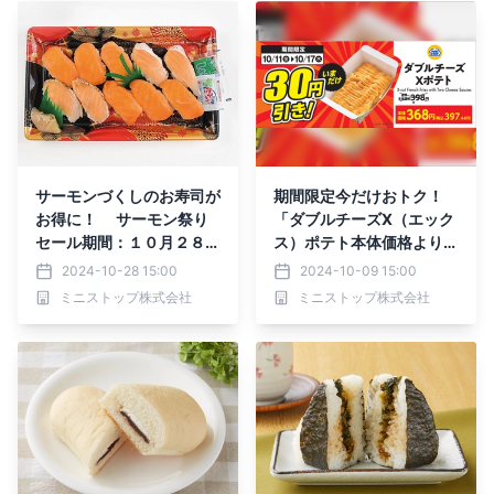
ョップ】
サーモンづくしのお寿司が
期間限定今だけおトク！
お得に！ サーモン祭り
「ダブルチーズX（エック
セール期間：１０月２８日
ス）ポテト本体価格より３
（月）～１１月３日（日）
０円引き」 １０月１１日
2024-10-28 15:00
2024-10-09 15:00
（金）～１０月１７日
ミニストップ株式会社
ミニストップ株式会社
（木）