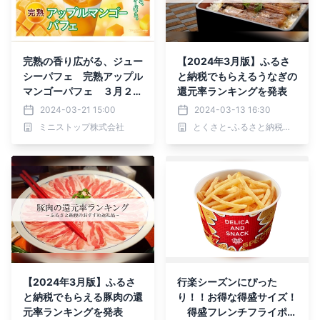
完熟の香り広がる、ジュー
【2024年3月版】ふるさ
シーパフェ 完熟アップル
と納税でもらえるうなぎの
マンゴーパフェ ３月２２
還元率ランキングを発表
日（金）発売
2024-03-21 15:00
2024-03-13 16:30
ミニストップ株式会社
とくさと-ふるさと納税還元率ランキング-
【2024年3月版】ふるさ
行楽シーズンにぴった
と納税でもらえる豚肉の還
り！！お得な得盛サイズ！
元率ランキングを発表
得盛フレンチフライポテ