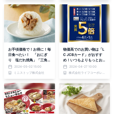
お手頃価格で！お得に！毎
物価高でのお買い物は「L
日食べたい！ 「おにぎ
C JCBカード」がおすす
り 塩だれ焼鳥」「三角ピ
め！いつもよりもっとお得
ザドーナツ」５月７日
なライフのポイント「実質
2024-05-02 15:00
2024-04-27 10:00
（火）新発売
5倍」キャンペーンを5～7
ミニストップ株式会社
株式会社ライフコーポレーション
月に期間限定で開催！