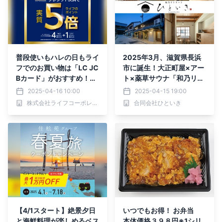
普段使いもハレの日もライ
2025年3月、滋賀県長浜
フでのお買い物は「LC JC
市に誕生！大正町屋×アー
Bカード」がおすすめ！い
ト×薬草サウナ「和乃リト
つもよりもっとお得なライ
リートひといき」新棟
2025-04-16 10:00
2025-04-15 19:00
フのポイント「実質5倍」
株式会社ライフコーポレーション
合同会社ひといき
キャンペーンを5～7月に
期間限定で開催！
【4/1スタート】絶景夕日
いつでもお得！ お弁当
と海鮮料理が楽しめるベス
本体価格３９８円※1シリ