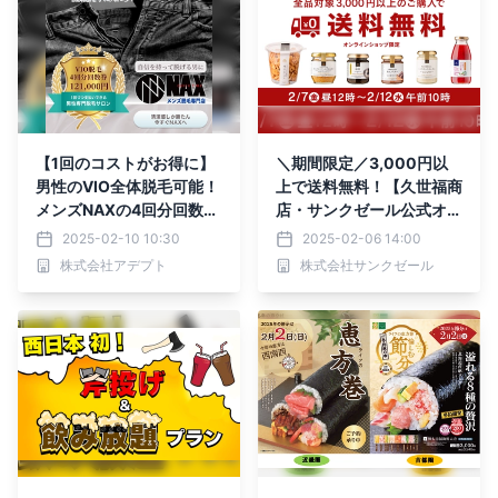
【1回のコストがお得に】
＼期間限定／3,000円以
男性のVIO全体脱毛可能！
上で送料無料！【久世福商
メンズNAXの4回分回数
店・サンクゼール公式オン
券！
ラインショップ限定】
2025-02-10 10:30
2025-02-06 14:00
株式会社アデプト
株式会社サンクゼール