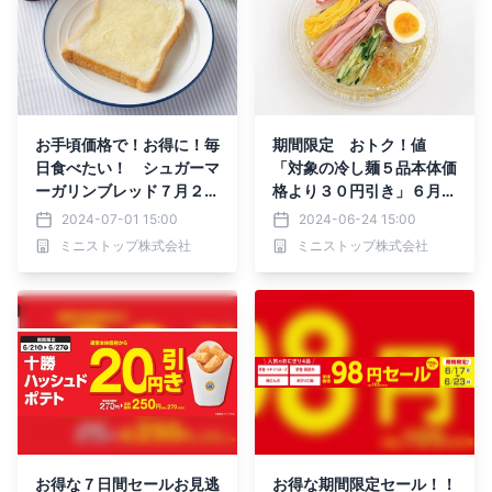
お手頃価格で！お得に！毎
期間限定 おトク！値
日食べたい！ シュガーマ
「対象の冷し麺５品本体価
ーガリンブレッド７月２日
格より３０円引き」６月２
（火）新発売
４日（月）～６月３０日
2024-07-01 15:00
2024-06-24 15:00
（日）実施 「対象のフレ
ミニストップ株式会社
ミニストップ株式会社
ッシュサンド２品、期間限
定ハム増量！」６月２５日
（火）～７月８日（月）実
施
お得な７日間セールお見逃
お得な期間限定セール！！