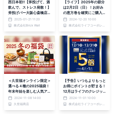
西日本初!!【斧投げて、酒
【ライフ】2025年の節分
飲んで、ストレス発散！】
は2月2日（日）！お好み
斧投げバー大阪心斎橋店が
の恵方巻を確実にご購入い
お得な"飲み放題プラン"を
ただくためには予約がおす
2025-01-21 11:20
2024-12-20 10:00
開始!!
すめ！
株式会社Brick Wall
株式会社ライフコーポレーション
＜久世福オンライン限定＞
【予告】いつもよりもっと
選べる４種の2025福袋！
お得にポイントが貯まる！
年末年始を楽しむ人気アイ
12月はライフのクレジッ
テムや、限定＆新商品をお
トカード「LC JCBカー
2024-11-08 14:00
2024-11-01 10:00
得にゲット！12/6(金)19
ド」でクレジット決済をす
久世福商店
株式会社ライフコーポレーション
時発売【久世福商店・サン
るとライフのポイントが実
クゼール公式オンラインシ
質5倍！