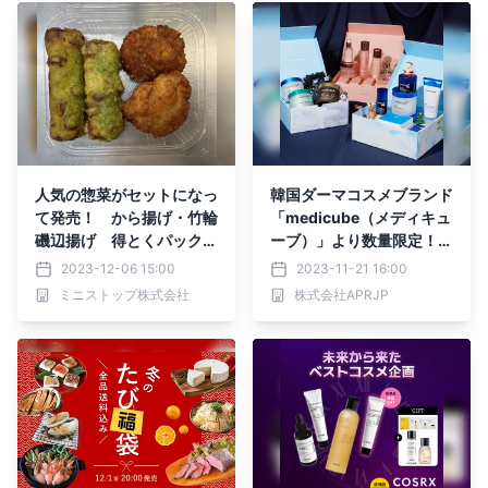
人気の惣菜がセットになっ
韓国ダーマコスメブランド
て発売！ から揚げ・竹輪
「medicube（メディキュ
磯辺揚げ 得とくパックか
ーブ）」より数量限定！ウ
ら揚げ・竹輪磯辺揚げ１２
ィンターホリデーコレクシ
2023-12-06 15:00
2023-11-21 16:00
月８日（金）発売
ョン2023販売開始！
ミニストップ株式会社
株式会社APRJP