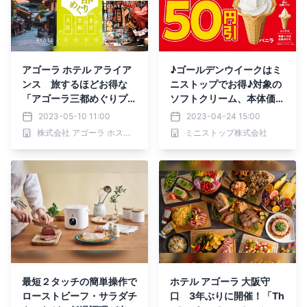
アゴーラ ホテル アライア
♪ゴールデンウイークはミ
ンス 旅するほどお得な
ニストップでお得♪対象の
「アゴーラ三都めぐりプラ
ソフトクリーム、本体価格
ン」 最大20%オフになる
より５０円引き クランキ
2023-05-10 11:00
2023-04-24 15:00
期間限定プランがスター
ーチキン各２品、本体価格
株式会社 アゴーラ ホスピタリティーズ
ミニストップ株式会社
ト！
より２０円引き
最短２タッチの簡単操作で
ホテル アゴーラ 大阪守
ローストビーフ・サラダチ
口 3年ぶりに開催！「Th