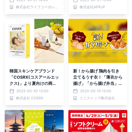
開催！
月１日から開催のQoo10
株式会社ライフコーポレーション
株式会社APRJP
「メガ割」にてお得なセッ
ト販売へ！
韓国スキンケアブランド
新！から揚げ 鶏肉を引き
「COSRX(コスアールエッ
立てるうす衣！「薄衣から
クス)」より夏向けの商品
揚げ」「から揚げ弁当」５
をセットにした「 SUMM
月１２日（金）新発売
2023-05-30 13:00
2023-05-10 15:00
ER BRAND BOOK（サマ
株式会社 COSRX
ミニストップ株式会社
ーブランドブック）」が新
登場！ Qoo10「メガ割」
にて限定販売！