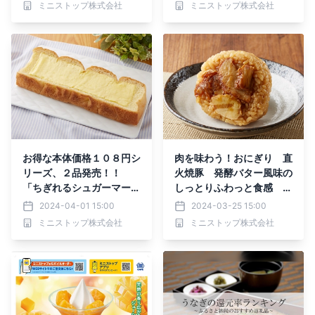
ミニストップ株式会社
ミニストップ株式会社
お得な本体価格１０８円シ
肉を味わう！おにぎり 直
リーズ、２品発売！！
火焼豚 発酵バター風味の
「ちぎれるシュガーマーガ
しっとりふわっと食感 ク
リンブレッド」「たまご＆
リームパンケーキ メープ
2024-04-01 15:00
2024-03-25 15:00
ケチャップ」４月２日
ル＆ホイップ３月２６日
ミニストップ株式会社
ミニストップ株式会社
（火）新発売
（火）新発売