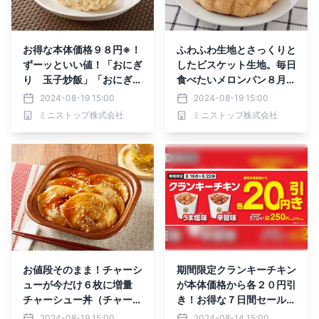
実施
お得な本体価格９８円※！
ふわふわ生地とさっくりと
ずーッといい値！「おにぎ
したビスケット生地。毎日
り 玉子炒飯」「おにぎ
食べたいメロンパン８月２
り 梅こんぶ」８月２０日
０日（火）新発売
2024-08-19 15:00
2024-08-19 15:00
（火）新発売
ミニストップ株式会社
ミニストップ株式会社
お値段そのまま！チャーシ
期間限定クランキーチキン
ューが今だけ６枚に増量
が本体価格から各２０円引
チャーシュー丼（チャーシ
き！お得な７日間セール
ュー増量）８月２０日
クランキーチキン（うま塩
2024-08-19 15:00
2024-08-14 15:00