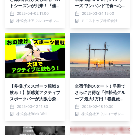
トシーズンが到来！『佳松
ーズ ワンハンドで食べら
苑グループ 最大1万円！春
れる まる寿司 田舎風五
2025-04-02 11:00
2025-03-24 15:00
夏旅クーポンキャンペー
目ちらし お得な本体価格
株式会社アウルコーポレーション
ミニストップ株式会社
ン』／京都府京丹後市 佳
１００円※2菓子パン 毎日
松苑グループ
食べたいカレーパン ３月
２５日（火）新発売！！
【斧投げ x スポーツ観戦 x
全宿予約スタート！早割で
飲み！】新感覚アクティブ
さらにお得な『佳松苑グル
スポーツバーが大阪心斎橋
ープ 最大1万円！春夏旅ク
店に誕生！
ーポンキャンペーン』全プ
2025-03-12 11:30
2025-02-18 10:00
ラン対象／京都府京丹後市
株式会社Brick Wall
株式会社アウルコーポレーション
佳松苑グループ