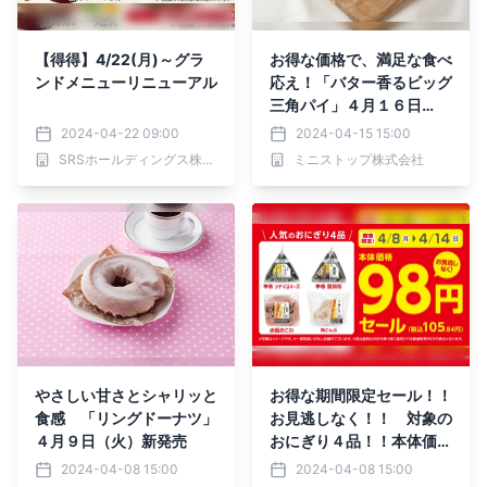
【得得】4/22(月)～グラ
お得な価格で、満足な食べ
ンドメニューリニューアル
応え！「バター香るビッグ
三角パイ」４月１６日
（火）新発売
2024-04-22 09:00
2024-04-15 15:00
SRSホールディングス株式会社
ミニストップ株式会社
やさしい甘さとシャリッと
お得な期間限定セール！！
食感 「リングドーナツ」
お見逃しなく！！ 対象の
４月９日（火）新発売
おにぎり４品！！本体価格
９８円 ４月８日（月）～
2024-04-08 15:00
2024-04-08 15:00
４月１４日（日）実施