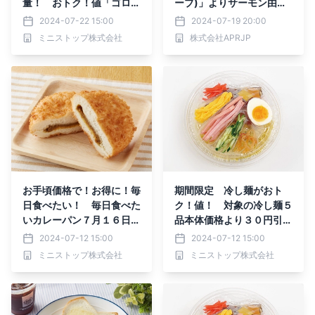
量！ おトク！値「ゴロッ
ーブ)」よりサーモン由来
とたまごサンド」たまごサ
の話題成分配合の「PDRN
2024-07-22 15:00
2024-07-19 20:00
ラダ４０％増量（当社従来
ピンクペプチドアンプル」
ミニストップ株式会社
株式会社APRJP
品比）７月２３日（火）～
と「PDRNピンクコラーゲ
８月５日（月）実施
ンゲルマスク」が新登場！
お手頃価格で！お得に！毎
期間限定 冷し麺がおト
日食べたい！ 毎日食べた
ク！値！ 対象の冷し麺５
いカレーパン７月１６日
品本体価格より３０円引き
（火）新発売
７月１５日（月）～７月２
2024-07-12 15:00
2024-07-12 15:00
１日（日）実施
ミニストップ株式会社
ミニストップ株式会社