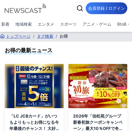
会員登録 / ログイン
新着
地域検索
エンタメ
スポーツ
アニメ・ゲーム
BtoB
トップページ
/
タグ検索
/
お得
お得
の最新ニュース
「LC JCBカード」がいつ
2026年「佳松苑グループ
もよりもっとお得になる今
新春初旅クーポンキャンペ
年最後のチャンス！ 大好
ーン」最大10％OFFで冬