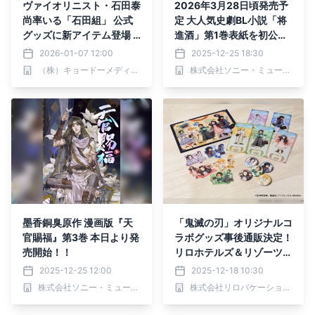
ヴァイオリニスト・石田泰
2026年3月28日頃発売予
尚率いる「石田組」 公式
定 大人気史劇BL小説「将
グッズに新アイテム登場 2
進酒」第1巻表紙を初公
026年1月9日（金）より
開！
2026-01-07 12:00
2025-12-25 18:30
販売開始
（株）キョードーメディアス
株式会社ソニー・ミュージックソリューションズ
墨香銅臭原作 漫画版『天
「鬼滅の刃」オリジナルコ
官賜福』第3巻 本日より発
ラボグッズ事後通販決定！
売開始！！
リロホテルズ＆リゾーツ×
アニメ「鬼滅の刃」｜202
2025-12-25 12:00
2025-12-18 10:30
5年12月19日～
株式会社ソニー・ミュージックソリューションズ
株式会社リロバケーションズ