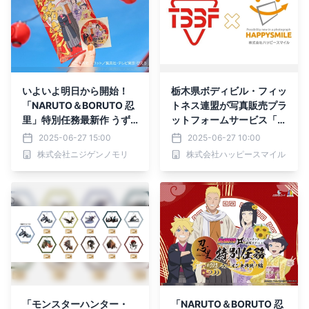
いよいよ明日から開始！
栃木県ボディビル・フィッ
「NARUTO＆BORUTO 忍
トネス連盟が写真販売プラ
里」特別任務最新作 うず
ットフォームサービス「み
まきナルト一家の日常を垣
んなのおもいで .com」を
2025-06-27 15:00
2025-06-27 10:00
間見よう！ 忍里特別任務
導入
株式会社ニジゲンノモリ
株式会社ハッピースマイル
第25弾『ラーメン大作
戦！』編 2025年6月28日
（土）より開催
「モンスターハンター・
「NARUTO＆BORUTO 忍