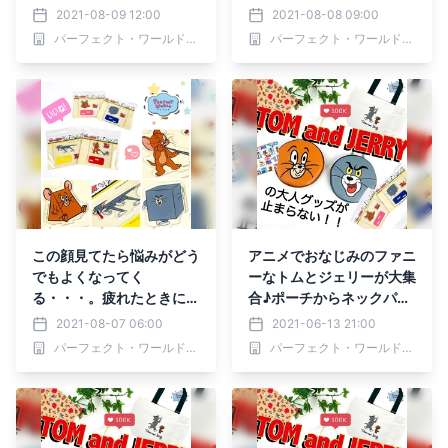
し効果絶大なトムジェリの
し効果絶大なトムジェリの
2021-08-09 12:00
2021-08-08 09:00
アクスタ特集☆
アクスタ特集☆
パーフェクト・ワールド株式会社
パーフェクト・ワールド株式会社
この顔見てたら悩みがどう
アニメでおなじみのファニ
でもよくなってく
ーなトムとジェリーが大集
る・・・。疲れたときに癒
合♪ポーチからネックパー
し効果絶大なトムジェリの
スまで一気にどうぞ
2021-08-07 06:00
2021-06-13 21:00
アクスタ特集☆
パーフェクト・ワールド株式会社
パーフェクト・ワールド株式会社