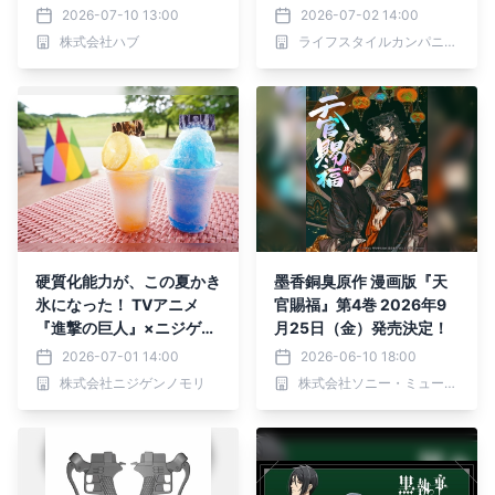
HE ANNEX」を開催いた
をイメージしたアクリルス
2026-07-10 13:00
2026-07-02 14:00
します
タンド付きのオードトワレ
株式会社ハブ
ライフスタイルカンパニー株式会社
が、新ブランドAMORISÉ
（アモリゼ）から登場。
硬質化能力が、この夏かき
墨香銅臭原作 漫画版『天
氷になった！ TVアニメ
官賜福』第4巻 2026年9
『進撃の巨人』×ニジゲン
月25日（金）発売決定！
ノモリコラボイベント夏季
2026-07-01 14:00
2026-06-10 18:00
限定メニュー エレンとア
株式会社ニジゲンノモリ
株式会社ソニー・ミュージックソリューションズ
ニ、それぞれの運命を表現
した夏限定かき氷が7月13
日より登場