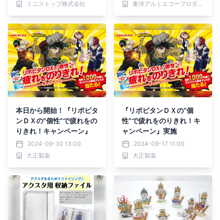
ミニストップ株式会社
東洋アルミエコープロダクツ株式会社
開始！
本日から開始！『リポビタ
『リポビタンＤＸの“個
ンＤＸの"個性”で疲れをの
性”で疲れをのりきれ！キ
りきれ！キャンペーン』
ャンペーン』実施
2024-09-30 13:00
2024-09-17 11:00
大正製薬
大正製薬