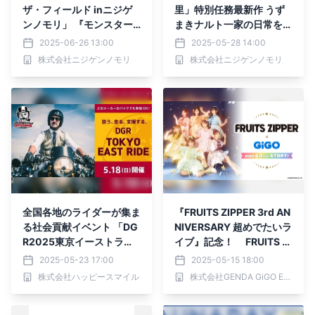
ザ・フィールド inニジゲ
里」特別任務最新作 うず
ンノモリ」 『モンスター
まきナルト一家の日常を垣
ハンターワイルズ』コラボ
間見よう！ 忍里特別任務
2025-06-26 13:00
2025-05-28 14:00
グッズ7種 6月27日
第25弾『ラーメン大作
株式会社ニジゲンノモリ
株式会社ニジゲンノモリ
（金）より発売
戦！』編 2025年6月28日
（土）より開催
全国各地のライダーが集ま
『FRUITS ZIPPER 3rd AN
る社会貢献イベント 「DG
NIVERSARY 超めでたいラ
R2025東京イーストライ
イブ』記念！ FRUITS ZI
ドチャリティイベント」写
PPER×GiGOコラボ開催の
2025-05-23 17:00
2025-05-15 18:00
真展示販売のお知らせ
お知らせ
株式会社ハッピースマイル
株式会社GENDA GiGO Entertainment