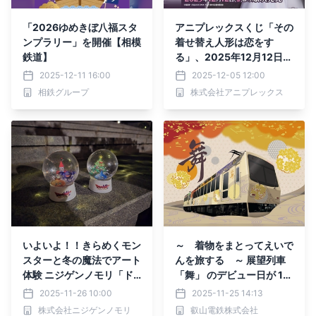
「2026ゆめきぼ八福スタ
アニプレックスくじ「その
ンプラリー」を開催【相模
着せ替え人形は恋をす
鉄道】
る」、2025年12月12日
（金）より店頭にて発売開
2025-12-11 16:00
2025-12-05 12:00
始！
相鉄グループ
株式会社アニプレックス
いよいよ！！きらめくモン
～ 着物をまとってえいで
スターと冬の魔法でアート
んを旅する ～ 展望列車
体験 ニジゲンノモリ「ド
「舞」 のデビュー日が 12
ラゴンクエスト アイラン
月1日（月）に決定しまし
2025-11-26 10:00
2025-11-25 14:13
ド スノードーム制作体験
た
株式会社ニジゲンノモリ
叡山電鉄株式会社