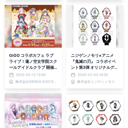
GiGO コラボカフェ ラブ
ニジゲンノモリ×アニメ
ライブ！蓮ノ空女学院スク
『鬼滅の刃』 コラボイベ
ールアイドルクラブ 開催
ント第3弾 オリジナルグッ
のお知らせ
ズ情報、第一報を解禁！
2025-02-12 13:00
2025-02-03 16:30
株式会社GENDA GiGO Entertainment
株式会社ニジゲンノモリ