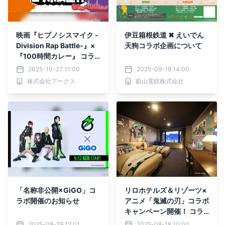
映画『ヒプノシスマイク -
伊豆箱根鉄道 ✖ えいでん
Division Rap Battle-』×
天狗コラボ企画について
『100時間カレー』 コラ
ボ開催決定！
2025-10-27 11:00
2025-09-19 14:00
株式会社アークス
叡山電鉄株式会社
「名称非公開×GiGO」コ
リロホテルズ＆リゾーツ×
ラボ開催のお知らせ
アニメ「鬼滅の刃」コラボ
キャンペーン開催！ コラ
ボルームや限定ノベルティ
2025-08-29 12:01
2025-08-18 10:00