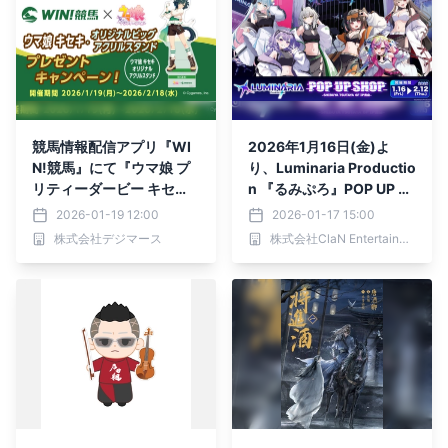
競馬情報配信アプリ『WI
2026年1月16日(金)よ
N!競馬』にて『ウマ娘 プ
り、Luminaria Productio
リティーダービー キセ
n 『るみぷろ』POP UP S
キ』グッズが当たる【ウマ
HOPがSHIBUYA TSUTAY
2026-01-19 12:00
2026-01-17 15:00
娘 キセキ・オリジナルビ
A 6階 IP書店で開催決
株式会社デジマース
株式会社ClaN Entertainment
ッグアクリルスタンドプレ
定！！
ゼントキャンペーン 第2
弾】を開催！