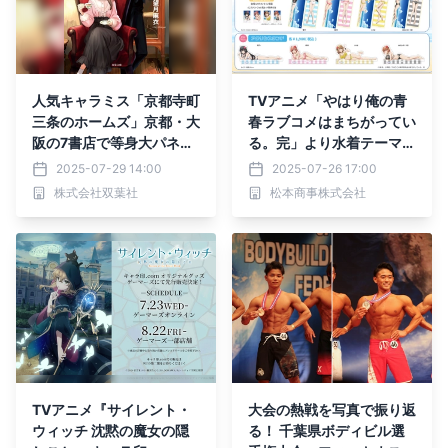
人気キャラミス「京都寺町
TVアニメ「やはり俺の青
三条のホームズ」京都・大
春ラブコメはまちがってい
阪の7書店で等身大パネル
る。完」より水着テーマの
を展示！ SNS投稿キャン
新規描き下ろしグッズがコ
2025-07-29 14:00
2025-07-26 17:00
ペーンや、特製キャラクタ
ミックマーケット106エム
株式会社双葉社
松本商事株式会社
ーグッズ販売も！
ズファクトリーブースにて
登場！！
TVアニメ『サイレント・
大会の熱戦を写真で振り返
ウィッチ 沈黙の魔女の隠
る！ 千葉県ボディビル選