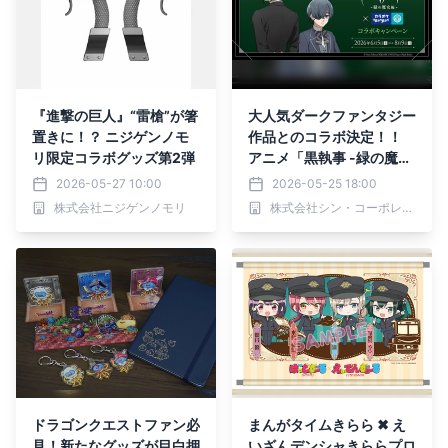
『進撃の巨人』“雷槍”が箸
大人気ダークファンタジー
置きに！？ ニジゲンノモ
作品とのコラボ決定！！
リ限定コラボグッズ第2弾
アニメ「黒執事 -緑の魔女
編-」×カラオケBanBanグ
2026-05-27 10:00
2026-05-25 18:00
ループコラボキャンペ―ン
株式会社ニジゲンノモリ
株式会社シン・コーポレーション
開催
ドラゴンクエストファン必
まんがタイムきらら ✖ え
見！新たなグッズが目白押
いざんデンシャきららプロ