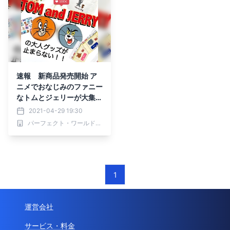
速報 新商品発売開始 ア
ニメでおなじみのファニー
なトムとジェリーが大集合
♪ポーチからネックパース
2021-04-29 19:30
まで一気にどうぞ
パーフェクト・ワールド株式会社
1
運営会社
サービス・料金