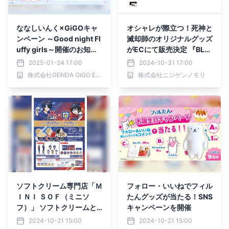
ななしいんく×GiGOキャ
オシャレが際立つ！死神と
ンペーン ～Good night Fl
滅却師のオリジナルグッズ
uffy girls～開催のお知ら
がECにて販売決定 『BLE
せ
ACH 千年血戦篇』×ニジ
2025-01-24 17:00
2024-10-31 17:00
ゲンノモリ コラボイベン
株式会社GENDA GiGO Entertainment
株式会社ニジゲンノモリ
ト
ソフトクリーム専門店「Ｍ
フォロー・いいねでフィル
ＩＮＩ ＳＯＦ（ミニソ
たんグッズが当たる！SNS
フ）」 ソフトクリームと
キャンペーンを開催
オリジナルグッズでコラ
2024-10-21 15:00
2024-10-21 15:00
ボ！ １０月２２日（火）