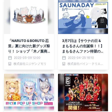
「NARUTO＆BORUTO 忍
3月7日は【サウナの日 &
里」夏に向けた新グッズ祭
まもるさんの生誕祭！！】
り！ ショップ「木ノ葉商
まもるさんファン待望の
店」にて新たに3種のオリ
『推し活グッズ』が限定ギ
2025-05-09 12:00
2025-04-25 16:10
ジナルグッズが登場！
フトセットで続々新登場♪
株式会社ニジゲンノモリ
株式会社パイン・クリエイト