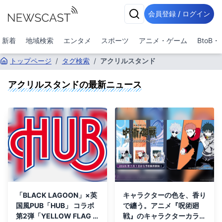
会員登録 / ログイン
新着
地域検索
エンタメ
スポーツ
アニメ・ゲーム
BtoB
トップページ
/
タグ検索
/
アクリルスタンド
アクリルスタンド
の最新ニュース
「BLACK LAGOON」×英
キャラクターの色を、香り
国風PUB「HUB」 コラボ
で纏う。アニメ『呪術廻
第2弾「YELLOW FLAG T
戦』のキャラクターカラー