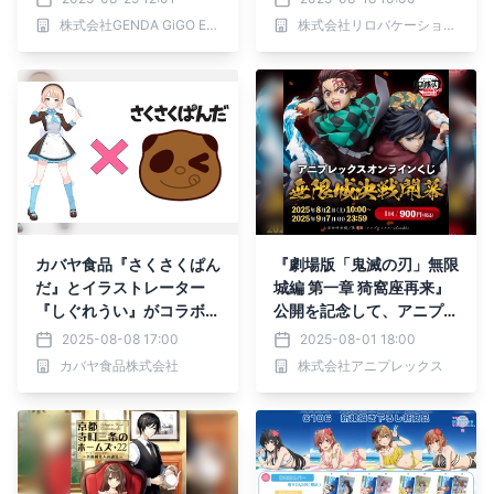
も｜2025年9月19日
株式会社GENDA GiGO Entertainment
株式会社リロバケーションズ
（金）～
カバヤ食品『さくさくぱん
『劇場版「鬼滅の刃」無限
だ』とイラストレーター
城編 第一章 猗窩座再来』
『しぐれうい』がコラボし
公開を記念して、アニプレ
たローソンオリジナルグッ
ックス オンラインくじが
2025-08-08 17:00
2025-08-01 18:00
ズ
登場！
カバヤ食品株式会社
株式会社アニプレックス