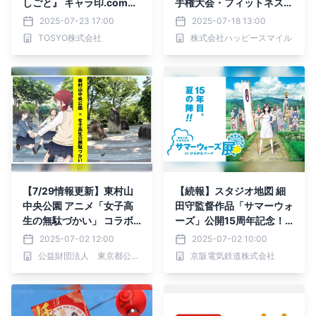
しごと』 キャラ印.comオ
手権大会・フィットネス・
リジナルグッズ発売決定！
オープン大会の写真展示販
2025-07-23 17:00
2025-07-18 13:00
売が決定
TOSYO株式会社
株式会社ハッピースマイル
【7/29情報更新】東村山
【続報】スタジオ地図 細
中央公園 アニメ「女子高
田守監督作品「サマーウォ
生の無駄づかい」 コラボ
ーズ」公開15周年記念！
イベント開催！【8/3(日)
「劇場公開15周年記念
2025-07-02 12:00
2025-07-02 10:00
～8/31(日)】
サマーウォーズ展」の追加
公益財団法人 東京都公園協会
京阪電気鉄道株式会社
情報！