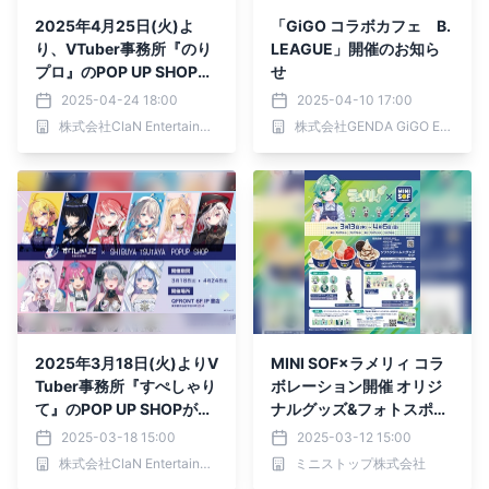
2025年4月25日(火)よ
「GiGO コラボカフェ B.
り、VTuber事務所『のり
LEAGUE」開催のお知ら
プロ』のPOP UP SHOPが
せ
SHIBUYA TSUTAYA 6階IP
2025-04-24 18:00
2025-04-10 17:00
書店で開催決定！
株式会社ClaN Entertainment
株式会社GENDA GiGO Entertainment
2025年3月18日(火)よりV
MINI SOF×ラメリィ コラ
Tuber事務所『すぺしゃり
ボレーション開催 オリジ
て』のPOP UP SHOPがSH
ナルグッズ&フォトスポッ
IBUYA TSUTAYA 6階IP書
ト 3月13日より展開開始
2025-03-18 15:00
2025-03-12 15:00
店で開催決定！！
株式会社ClaN Entertainment
ミニストップ株式会社