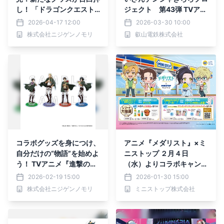
し！ 「ドラゴンクエスト
ジェクト 第43弾 TVアニ
アイランド」５周年記念＆
メ「ばっどがーる」コラボ
2026-04-17 12:00
2026-03-30 10:00
新サブクエストグッズ
の追加企画の詳細が決まり
株式会社ニジゲンノモリ
叡山電鉄株式会社
ました
コラボグッズを身につけ、
アニメ『メダリスト』×ミ
自分だけの“物語”を始めよ
ニストップ ２月４日
う！ TVアニメ『進撃の巨
（水）よりコラボキャンペ
人』×ニジゲンノモリ コラ
ーンを開催！
2026-02-19 15:00
2026-01-30 15:00
ボイベント 第1弾オリジナ
株式会社ニジゲンノモリ
ミニストップ株式会社
ルコラボグッズ36アイテ
ムを発表！