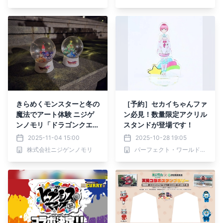
2025」 2025年11月29日
（土）より冬限定で開催
きらめくモンスターと冬の
［予約］セカイちゃんファ
魔法でアート体験 ニジゲ
ン必見！数量限定アクリル
ンノモリ「ドラゴンクエス
スタンドが登場です！
ト アイランド スノード
2025-11-04 15:00
2025-10-28 19:05
ーム制作体験2025」 202
株式会社ニジゲンノモリ
パーフェクト・ワールド株式会社
5年11月29日（土）より冬
限定で開催