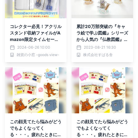
コレクター必見！アクリル
累計20万部突破の『キャ
スタンド収納ファイルがA
ラ絵で学ぶ図鑑』シリーズ
mazon限定タイムセール
から人気の『仏教図鑑』の
開催中！
キャラが初のアクリルスタ
2024-06-26 10:00
2023-08-21 16:30
ンド化として発売！
雑貨の小窓 -goods view-
株式会社すばる舎
この顔見てたら悩みがどう
この顔見てたら悩みがどう
でもよくなってく
でもよくなってく
る・・・。疲れたときに癒
る・・・。疲れたときに癒