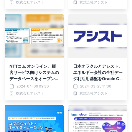
株式会社アシスト
株式会社アシスト
NTTコム オンライン、顧
日本オラクルとアシスト、
客サービス向けシステムの
エネルギー会社の全社デー
データベースをオープンソ
タ利活用基盤をOracle Cl
ースのPostgreSQLからE
oud Infrastructureで刷新
2024-04-09 09:30
2024-03-25 11:00
DBに移行
株式会社アシスト
株式会社アシスト