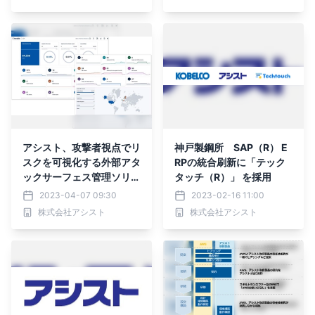
アシスト、攻撃者視点でリ
神戸製鋼所 SAP（R） E
スクを可視化する外部アタ
RPの統合刷新に「テック
ックサーフェス管理ソリュ
タッチ（R）」 を採用
ーション「Tenable.as
2023-04-07 09:30
2023-02-16 11:00
m」を販売開始
株式会社アシスト
株式会社アシスト