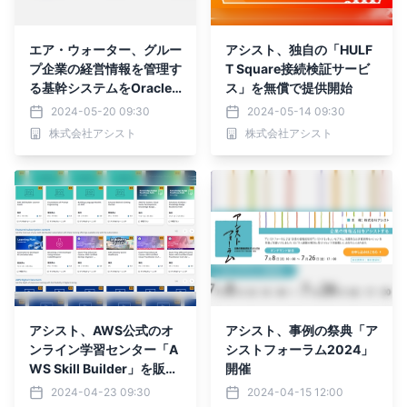
エア・ウォーター、グルー
アシスト、独自の「HULF
プ企業の経営情報を管理す
T Square接続検証サービ
る基幹システムをOracle
ス」を無償で提供開始
Cloud Infrastructureで
2024-05-20 09:30
2024-05-14 09:30
刷新
株式会社アシスト
株式会社アシスト
アシスト、AWS公式のオ
アシスト、事例の祭典「ア
ンライン学習センター「A
シストフォーラム2024」
WS Skill Builder」を販売
開催
開始
2024-04-23 09:30
2024-04-15 12:00