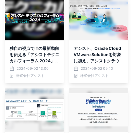
独自の視点でITの最新動向
アシスト、Oracle Cloud
を伝える「アシストテクニ
VMware Solutionを対象
カルフォーラム 2024」を
に加え、アシストクラウド
10月21日より開催
マネージドサービスを拡充
2024-09-02 13:00
2024-09-02 09:40
株式会社アシスト
株式会社アシスト