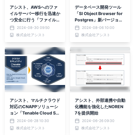
アシスト、AWSへのファ
データベース開発ツール
イルサーバー移行を迅速か
「SI Object Browser for
つ安全に行う「ファイルサ
Postgres」新バージョン
ーバー移行支援サービス」
をリリース
2024-08-30 09:50
2024-08-06 10:00
提供開始
株式会社アシスト
株式会社アシスト
アシスト、マルチクラウド
アシスト、外部連携や自動
対応のCNAPPソリューシ
化機能を強化したNOREN
ョン「Tenable Cloud Se
7を提供開始
curity」を販売開始
2024-06-28 10:30
2024-06-26 09:30
株式会社アシスト
株式会社アシスト