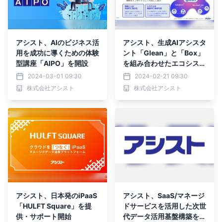
アシスト、AIのビジネス活
アシスト、生成AIアシスタ
用を成功に導くための体験
ント「Glean」と「Box」
型講座「AIPO」を開設
を組み合わせたエコシステ
ムソリューションでBoxユ
2024-03-01 09:30
2024-02-21 09:30
ーザーを強力に支援
株式会社アシスト
株式会社アシスト
アシスト、日本発のiPaaS
アシスト、SaaS/マネージ
「HULFT Square」を提
ドサービスを活用した次世
供・サポート開始
代データ活用基盤構築を支