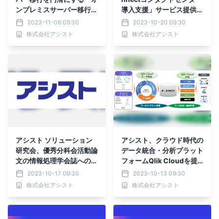
ンプレミスサーバー移行サ
導入支援」サービス提供開
ービス」提供開始
始
2023-11-06 09:30
2023-10-20 09:30
株式会社アシスト
株式会社アシスト
アシスト ソリューション
アシスト、クラウド時代の
研究会、優秀分科会活動論
データ統合・分析プラット
文の情報処理学会誌への採
フォームQlik Cloudを提
録
供開始
2023-10-17 09:30
2023-10-13 09:30
株式会社アシスト
株式会社アシスト