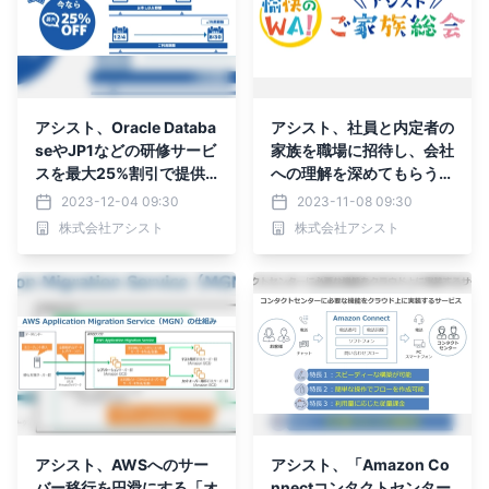
アシスト、Oracle Databa
アシスト、社員と内定者の
seやJP1などの研修サービ
家族を職場に招待し、会社
スを最大25%割引で提供
への理解を深めてもらうイ
する「超チケ割」開始
ベント「ご家族総会」を開
2023-12-04 09:30
2023-11-08 09:30
催
株式会社アシスト
株式会社アシスト
アシスト、AWSへのサー
アシスト、「Amazon Co
バー移行を円滑にする「オ
nnectコンタクトセンター