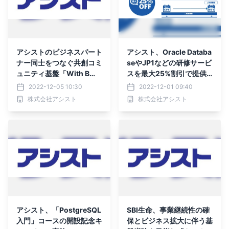
アシストのビジネスパート
アシスト、Oracle Databa
ナー同士をつなぐ共創コミ
seやJP1などの研修サービ
ュニティ基盤「With B
スを最大25%割引で提供
P!!」に11社が参画
する「超チケ割」キャンペ
2022-12-05 10:30
2022-12-01 09:40
ーン開始
株式会社アシスト
株式会社アシスト
アシスト、「PostgreSQL
SBI生命、事業継続性の確
入門」コースの開設記念キ
保とビジネス拡大に伴う基