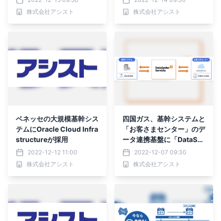
株式会社アシスト
株式会社アシスト
ベネッセの大規模基幹シス
四国ガス、基幹システムと
テムにOracle Cloud Infra
「お客さまセンター」のデ
structureが採用
ータ連携基盤に「DataSpi
der Servista」を採用
2022-12-12 11:00
2022-12-07 09:30
株式会社アシスト
株式会社アシスト