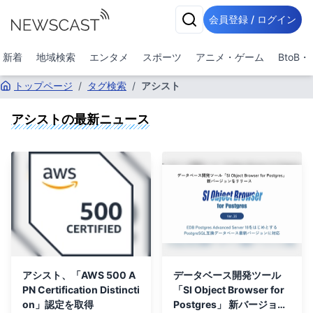
会員登録 / ログイン
新着
地域検索
エンタメ
スポーツ
アニメ・ゲーム
BtoB
トップページ
/
タグ検索
/
アシスト
アシスト
の最新ニュース
アシスト、「AWS 500 A
データベース開発ツール
PN Certification Distincti
「SI Object Browser for
on」認定を取得
Postgres」 新バージョン