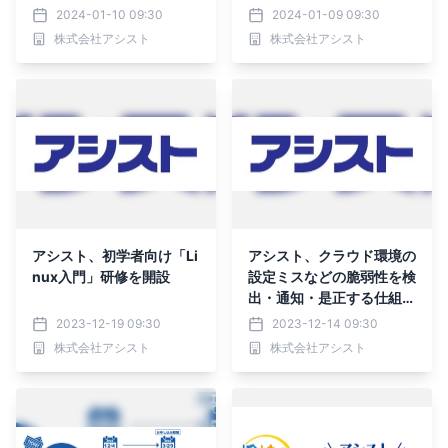
援する専門部隊「データイ
2024-01-10 09:30
2024-01-09 09:30
ノベーションセンター」を
株式会社アシスト
株式会社アシスト
新設
アシスト、初学者向け「Li
アシスト、クラウド環境の
nux入門」研修を開設
設定ミスなどの脆弱性を検
出・通知・是正する仕組み
を短期間で実現
2023-12-19 09:30
2023-12-14 09:30
株式会社アシスト
株式会社アシスト