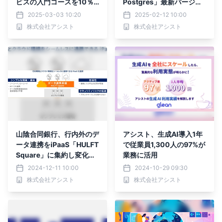
ビスの入門コースを10％
Postgres」最新バージョ
割引で提供する「学びはじ
ンをリリース
2025-03-03 10:20
2025-02-12 10:00
めキャンペーン」開始
株式会社アシスト
株式会社アシスト
山陰合同銀行、行内外のデ
アシスト、生成AI導入1年
ータ連携をiPaaS「HULFT
で従業員1,300人の97%が
Square」に集約し変化に
業務に活用
対応
2024-12-11 10:00
2024-10-29 09:30
株式会社アシスト
株式会社アシスト