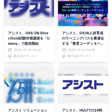
アシスト、OSS-DB Silve
アシスト、DX/AI人材育成
r/Gold試験対策講座を「U
のラーニングパスを最適化
demy」で提供開始
する「教育コーディネート
サービス」提供開始
2024-10-24 09:30
2024-10-23 09:30
株式会社アシスト
株式会社アシスト
アシスト ソリューション
アシスト、HULFTの24時