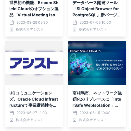
世界初の機能、Ericom Sh
データベース開発ツール
ield Cloudのオプション製
「SI Object Browser for
品「Virtual Meeting Isol
PostgreSQL」新バージョ
ation」を提供開始
ンリリース
2023-08-28 09:30
2023-07-06 10:00
株式会社アシスト
株式会社アシスト
UQコミュニケーション
南相馬市、ネットワーク強
ズ、Oracle Cloud Infrast
靭化のリプレースに「Inte
ructureで事業継続性を強
rSafe WebIsolation」を
化
採用
2023-06-27 11:00
2023-06-15 10:00
株式会社アシスト
株式会社アシスト