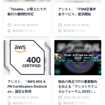
「Tenable」が変えた十六
アシスト、「ITSM定着伴
銀行の脆弱性対応
走サービス」提供開始
2025-08-28 09:30
2025-08-13 09:30
株式会社アシスト
株式会社アシスト
アシスト、「AWS 400 A
独自の視点でITの最新動向
PN Certification Distincti
を伝える「アシストテクニ
on」認定を取得
カルフォーラム 2025」を
10月20日より開催
2025-08-07 09:30
2025-08-04 13:00
株式会社アシスト
株式会社アシスト