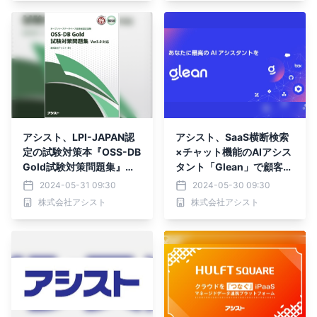
アシスト、LPI-JAPAN認
アシスト、SaaS横断検索
定の試験対策本『OSS-DB
×チャット機能のAIアシス
Gold試験対策問題集』の
タント「Glean」で顧客サ
販売を開始
ポート業務の高度化を実現
2024-05-31 09:30
2024-05-30 09:30
株式会社アシスト
株式会社アシスト