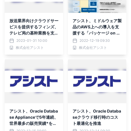
放送業界向けクラウドサー
アシスト、ミドルウェア製
ビスを提供するフィンズ、
品のAWS上への導入を支
テレビ局の基幹業務を支え
援する「パッケージ on A
るミッションクリティカル
WS」の提供を開始
2023-01-31 10:00
2022-12-19 09:30
システムのデータベース基
株式会社アシスト
株式会社アシスト
盤にEDBを採用
アシスト、Oracle Databa
アシスト、Oracle Databa
se Applianceで5年連続、
seクラウド移行時のコス
世界最多の販売実績*を達
ト最適化を推進
成
2022-12-15 09:50
2022-12-14 09:30