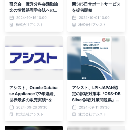
研究会 優秀分科会活動論
間365日サポートサービス
文の情報処理学会誌への採
を提供開始
録
2024-10-16 10:00
2024-10-01 10:00
株式会社アシスト
株式会社アシスト
アシスト、Oracle Databa
アシスト、LPI-JAPAN認
se Applianceで7年連続、
定の試験対策本『OSS-DB
世界最多の販売実績*を達
Silver試験対策問題集』の
成
販売を開始
2024-09-26 09:30
2024-09-11 09:30
株式会社アシスト
株式会社アシスト