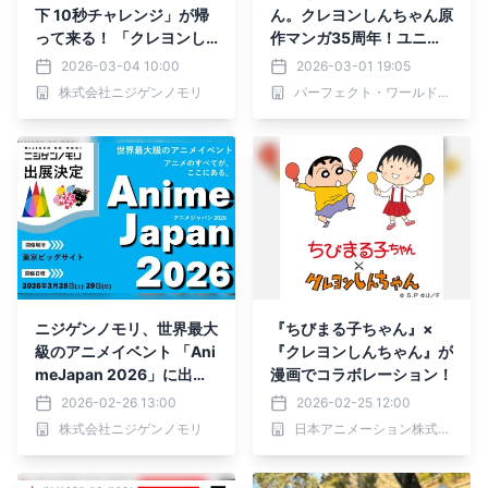
下 10秒チャレンジ」が帰
ん。クレヨンしんちゃん原
って来る！ 「クレヨンし
作マンガ35周年！ユニー
んちゃんアドベンチャーパ
クな記念マグカップが登
2026-03-04 10:00
2026-03-01 19:05
ーク」で期間限定開催！
場！
株式会社ニジゲンノモリ
パーフェクト・ワールド株式会社
ニジゲンノモリ、世界最大
『ちびまる子ちゃん』×
級のアニメイベント 「Ani
『クレヨンしんちゃん』が
meJapan 2026」に出
漫画でコラボレーション！
展！
2026-02-26 13:00
2026-02-25 12:00
株式会社ニジゲンノモリ
日本アニメーション株式会社・株式会社集英社・株式会社双葉社