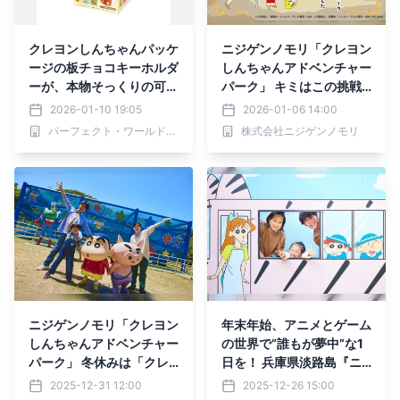
クレヨンしんちゃんパッケ
ニジゲンノモリ「クレヨン
ージの板チョコキーホルダ
しんちゃんアドベンチャー
ーが、本物そっくりの可愛
パーク」 キミはこの挑戦
さでたまらない！
をクリアできるのか！？
2026-01-10 19:05
2026-01-06 14:00
「アッパレ！戦国大冒
パーフェクト・ワールド株式会社
株式会社ニジゲンノモリ
険！」足軽(中級)コース
2026年1月17日(土)リニ
ューアル！
ニジゲンノモリ「クレヨン
年末年始、アニメとゲーム
しんちゃんアドベンチャー
の世界で“誰もが夢中”な1
パーク」 冬休みは「クレ
日を！ 兵庫県淡路島『ニ
ヨンしんちゃんアドベンチ
ジゲンノモリ』ニューイヤ
2025-12-31 12:00
2025-12-26 15:00
ャーパーク」で思いっきり
ーイベントを大特集