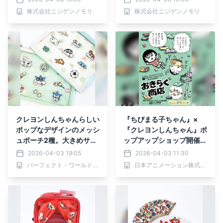
「GRAND CHARIOT 北斗
リ” キャンペーン』
株式会社ニジゲンノモリ
株式会社ニジゲンノモリ
七星135°」 クレヨンしん
ちゃんコラボルーム限定ノ
ベルティ 4月18日(土)よ
り配布開始！
クレヨンしんちゃんらしい
『ちびまる子ちゃん』×
ポップなデザインのメッシ
『クレヨンしんちゃん』ポ
ュポーチ2種。大きめサイ
ップアップショップ開催決
ズで使い勝手抜群。お出か
定！
2026-04-03 19:05
2026-04-03 11:30
けや旅行にぜひ！
パーフェクト・ワールド株式会社
日本アニメーション株式会社