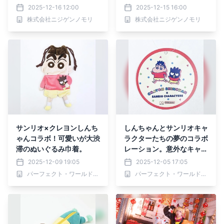
わ！カンタム・ロボ！」が
「オラのぷりぷりお子様プ
2025-12-16 12:00
2025-12-15 16:00
12月20日(土)に復活！
レート」 12月20日
株式会社ニジゲンノモリ
株式会社ニジゲンノモリ
（土）より販売開始
サンリオ×クレヨンしんち
しんちゃんとサンリオキャ
ゃんコラボ！可愛いが大渋
ラクターたちの夢のコラボ
滞のぬいぐるみ巾着。
レーション。意外なキャラ
クターたちの組み合わせに
2025-12-09 19:05
2025-12-05 17:05
癖になってしまうかわいさ
パーフェクト・ワールド株式会社
パーフェクト・ワールド株式会社
かも！！？