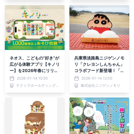
(中級)コース
ネオス、こどもの“好き”が
兵庫県淡路島ニジゲンノモ
広がる体験アプリ【キノリ
リ「クレヨンしんちゃん」
ー】を2026年春にリリー
コラボフード新登場！「お
ス決定！本日より事前登録
しりぷりぷり肉まん」1月1
2026-01-14 15:30
2026-01-14 12:00
の受付を開始
7日（土）より販売開始
テクミラホールディングス株式会社
株式会社ニジゲンノモリ