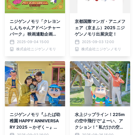
ニジゲンノモリ「クレヨン
京都国際マンガ・アニメフ
しんちゃんアドベンチャー
ェア（京まふ）2025 ニジ
パーク」 映画連動企画
ゲンノモリ出展決定！
『アワジ ダンスフェステ
2025-09-04 15:00
2025-09-03 12:00
ィバルinニジゲンノモリ』
株式会社ニジゲンノモリ
株式会社ニジゲンノモリ
ニジゲンノモリ『ふたば幼
水上ジップライン！225m
稚園 HAPPY ANNIVERSA
の空中飛行で“よーい、ア
RY 2025 ～かぞく～』
クション！” 私だけの空中
「なりきりしんちゃん！変
体験！『空飛ぶアクション
2025-09-02 16:00
2025-08-26 15:00