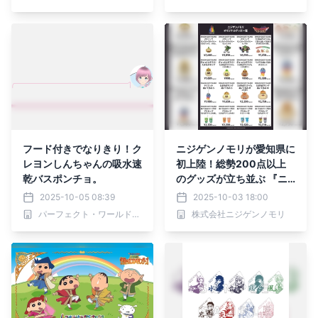
フード付きでなりきり！ク
ニジゲンノモリが愛知県に
レヨンしんちゃんの吸水速
初上陸！総勢200点以上
乾バスポンチョ。
のグッズが立ち並ぶ 『ニ
ジゲンノモリPOP UP スト
2025-10-05 08:39
2025-10-03 18:00
ア inイオンモール名古屋
パーフェクト・ワールド株式会社
株式会社ニジゲンノモリ
茶屋』