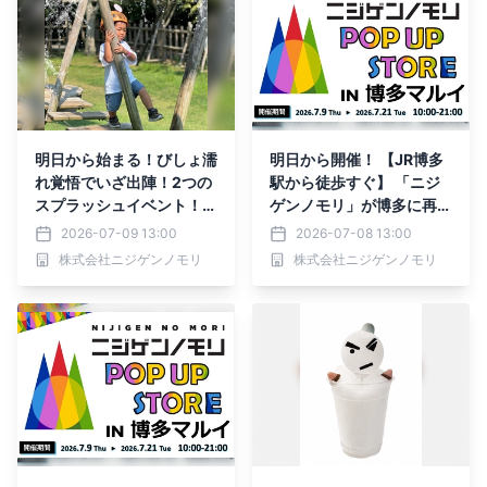
明日から始まる！びしょ濡
明日から開催！ 【JR博多
れ覚悟でいざ出陣！2つの
駅から徒歩すぐ】 「ニジ
スプラッシュイベント！
ゲンノモリ」が博多に再上
『クレヨンしんちゃんSu
陸！ 『ニジゲンノモリPO
2026-07-09 13:00
2026-07-08 13:00
mmerスプラッシュ』
P UPストアin博多マル
株式会社ニジゲンノモリ
株式会社ニジゲンノモリ
イ』