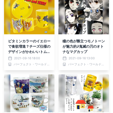
ビタミンカラーのイエロー
瞳の色が際立つモノトーン
で食欲増進？チーズ仕様の
が魅力的♪鬼滅の刃のオト
デザインがかわいいトムと
ナなマグカップ
ジェリーのプレート＆マグ
2021-09-16 18:00
2021-09-16 13:00
カップ
パーフェクト・ワールド株式会社
パーフェクト・ワールド株式会社