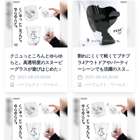
クニュっところんとゆらゆ
割れにくくて軽くてプチプ
らと。高透明度のスヌーピ
ラ♪アウトドアやパーティ
ーグラスが遊びはじめた♫
ーシーンでも活躍のスヌー
ピーメラミンカップに新デ
2021-08-05 09:00
2021-08-04 20:00
ザイン
パーフェクト・ワールド株式会社
パーフェクト・ワールド株式会社