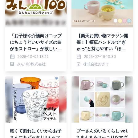
「お子様や介護向けコップ
【楽天お買い物マラソン開
にちょうどいいサイズの曲
催！】幅広ハンドルで"ぎ
がるストロー」が欲しい！
ゅっ"と持ちやすい「ほっ
消費者の声が集まって誕
とひと息スープカップ」
2025-10-01 13:12
2025-07-18 10:30
生。消費者×メーカー×み
みん100株式会社
株式会社おぎそ
ん100の共創開発全国100
円ショップで発売開始
軽くて割れにくいからお子
プーさんのいるくらし vol.
さんにもピッタリ♪ミッフ
2 まんまるほっこりなマグ