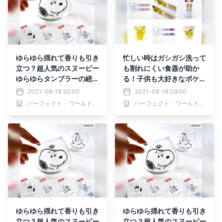
ゆらゆら揺れて香りも引き
忙しい時はガシガシ洗って
立つ？超人気のスヌーピー
も割れにくい食器が助か
ゆらゆらタンブラーの続編
る！子供も大好きなポケモ
が大集合♪
ンなら親も子供もWin-Wi
2021-08-18 20:00
2021-08-18 09:00
nだよね？
パーフェクト・ワールド株式会社
パーフェクト・ワールド株式会社
ゆらゆら揺れて香りも引き
ゆらゆら揺れて香りも引き
立つ？超人気のスヌーピー
立つ？超人気のスヌーピー