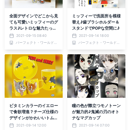
全面デザインでどこから見
ミッフィーで洗面所を模様
ても可愛いミッフィーのグ
替え♪歯ブラシホルダー＆
ラス♪レトロな魅力たっぷ
スタンドでPOPな空間に♪
りなラインナップをご紹介
2021-09-15 08:40
2021-09-14 18:00
パーフェクト・ワールド株式会社
パーフェクト・ワールド株式会社
ビタミンカラーのイエロー
瞳の色が際立つモノトーン
で食欲増進？チーズ仕様の
が魅力的♪鬼滅の刃のオト
デザインがかわいいトムと
ナなマグカップ
ジェリーのプレート＆マグ
2021-09-14 12:00
2021-09-14 07:00
カップ