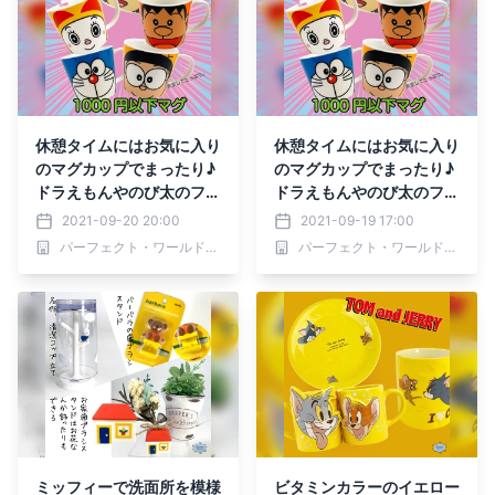
休憩タイムにはお気に入り
休憩タイムにはお気に入り
のマグカップでまったり♪
のマグカップでまったり♪
ドラえもんやのび太のフェ
ドラえもんやのび太のフェ
イスがかわいいマグ
イスがかわいいマグ
2021-09-20 20:00
2021-09-19 17:00
パーフェクト・ワールド株式会社
パーフェクト・ワールド株式会社
ミッフィーで洗面所を模様
ビタミンカラーのイエロー