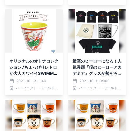
オリジナルのオトナコレク
最高のヒーローになる！人
ション♪ちょっぴりレトロ
気漫画『僕のヒーローアカ
が大人カワイイSWIMME
デミア』グッズが勢ぞろい
Rのメラミンカップやマス
☆あなたの推しキャラは
2021-10-13 11:40
2021-10-11 09:00
テ
誰？
パーフェクト・ワールド株式会社
パーフェクト・ワールド株式会社