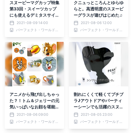
スヌーピーマグカップ特集
クニュっところんとゆらゆ
第33回・スイーツカップ
らと。高透明度のスヌーピ
にも使えるデミタスサイズ
ーグラスが遊びはじめた♫
のマグカップ
2021-08-09 14:00
2021-08-06 12:00
パーフェクト・ワールド株式会社
パーフェクト・ワールド株式会社
アニメから飛び出しちゃっ
割れにくくて軽くてプチプ
た？！トム＆ジェリーの元
ラ♪アウトドアやパーティ
気いっぱいなお顔を堪能し
ーシーンでも活躍のスヌー
よう♪
ピーメラミンカップに新デ
2021-08-06 09:00
2021-08-05 23:00
ザイン
パーフェクト・ワールド株式会社
パーフェクト・ワールド株式会社