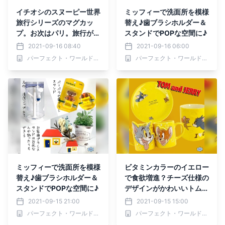
イチオシのスヌーピー世界
ミッフィーで洗面所を模様
旅行シリーズのマグカッ
替え♪歯ブラシホルダー＆
プ。お次はパリ。旅行が厳
スタンドでPOPな空間に♪
しい今だけど、これで世界
2021-09-16 08:40
2021-09-16 06:00
旅行行っちゃおう！今年の
パーフェクト・ワールド株式会社
パーフェクト・ワールド株式会社
コレクションはこれしかな
い！
ミッフィーで洗面所を模様
ビタミンカラーのイエロー
替え♪歯ブラシホルダー＆
で食欲増進？チーズ仕様の
スタンドでPOPな空間に♪
デザインがかわいいトムと
ジェリーのプレート＆マグ
2021-09-15 21:00
2021-09-15 15:00
カップ
パーフェクト・ワールド株式会社
パーフェクト・ワールド株式会社