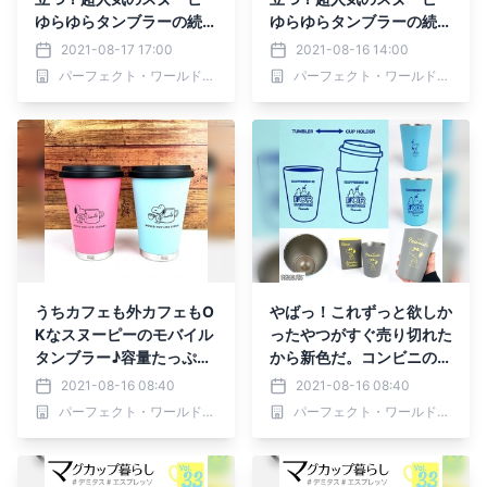
ゆらゆらタンブラーの続編
ゆらゆらタンブラーの続編
が大集合♪
が大集合♪
2021-08-17 17:00
2021-08-16 14:00
パーフェクト・ワールド株式会社
パーフェクト・ワールド株式会社
うちカフェも外カフェもO
やばっ！これずっと欲しか
Kなスヌーピーのモバイル
ったやつがすぐ売り切れた
タンブラー♪容量たっぷり
から新色だ。コンビニのコ
でオススメ
ーヒーカップがすぽっと入
2021-08-16 08:40
2021-08-16 08:40
る大人気のスヌーピー保温
パーフェクト・ワールド株式会社
パーフェクト・ワールド株式会社
タンブラー♫