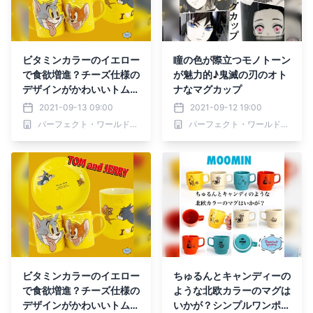
ビタミンカラーのイエロー
瞳の色が際立つモノトーン
で食欲増進？チーズ仕様の
が魅力的♪鬼滅の刃のオト
デザインがかわいいトムと
ナなマグカップ
ジェリーのプレート＆マグ
2021-09-13 09:00
2021-09-12 19:00
カップ
パーフェクト・ワールド株式会社
パーフェクト・ワールド株式会社
ビタミンカラーのイエロー
ちゅるんとキャンディーの
で食欲増進？チーズ仕様の
ような北欧カラーのマグは
デザインがかわいいトムと
いかが？シンプルワンポイ