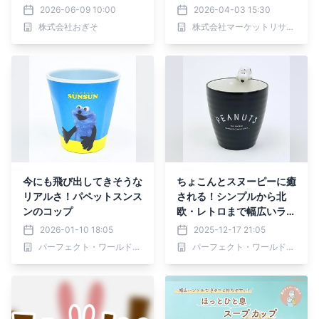
販売5,000個突破
ボウル）・分析レポートを
2026-06-09 10:00
2026-04-03 15:30
発表
株式会社おぎそ
株式会社マーケットリサーチセンター
今にも飛び出してきそうな
ちょこんとスヌーピーに癒
リアルさ！パペットスンス
される！シンプルから北
ンのコップ
欧・レトロまで幅広いライ
ンナップのコップ特集。
2026-01-10 18:05
2025-12-17 21:05
パーフェクト・ワールド株式会社
パーフェクト・ワールド株式会社