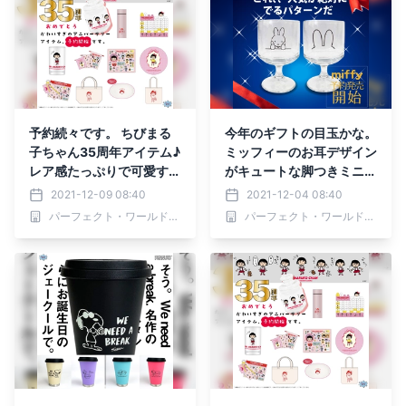
予約続々です。 ちびまる
今年のギフトの目玉かな。
子ちゃん35周年アイテム♪
ミッフィーのお耳デザイン
レア感たっぷりで可愛すぎ
がキュートな脚つきミニグ
る記念アイテムが大集合
ラス♪オシャレ度満点でギ
2021-12-09 08:40
2021-12-04 08:40
フトにもピッタリ
パーフェクト・ワールド株式会社
パーフェクト・ワールド株式会社