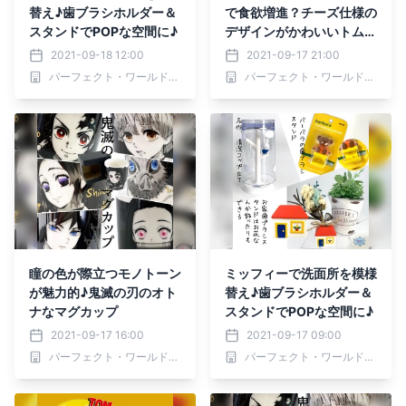
替え♪歯ブラシホルダー＆
で食欲増進？チーズ仕様の
スタンドでPOPな空間に♪
デザインがかわいいトムと
ジェリーのプレート＆マグ
2021-09-18 12:00
2021-09-17 21:00
カップ
パーフェクト・ワールド株式会社
パーフェクト・ワールド株式会社
瞳の色が際立つモノトーン
ミッフィーで洗面所を模様
が魅力的♪鬼滅の刃のオト
替え♪歯ブラシホルダー＆
ナなマグカップ
スタンドでPOPな空間に♪
2021-09-17 16:00
2021-09-17 09:00
パーフェクト・ワールド株式会社
パーフェクト・ワールド株式会社