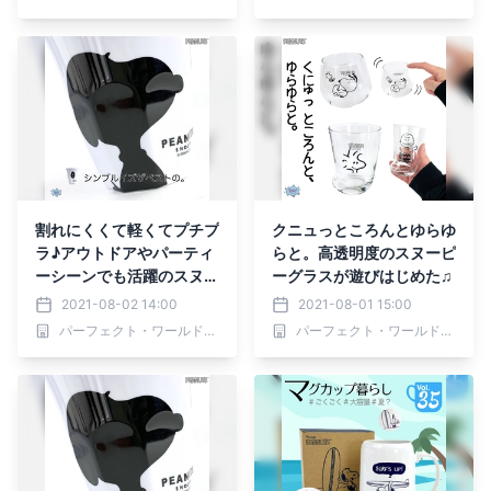
割れにくくて軽くてプチプ
クニュっところんとゆらゆ
ラ♪アウトドアやパーティ
らと。高透明度のスヌーピ
ーシーンでも活躍のスヌー
ーグラスが遊びはじめた♫
ピーメラミンカップに新デ
2021-08-02 14:00
2021-08-01 15:00
ザイン
パーフェクト・ワールド株式会社
パーフェクト・ワールド株式会社