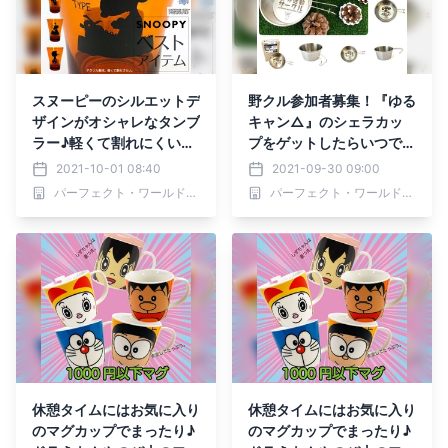
スヌーピーのシルエットデ
野クル参加者募集！『ゆる
ザインがオシャレなタンブ
キャン△』のシェラカッ
ラー♪軽くて割れにくいア
プをゲットしたらいつでも
クリル製はパーティーシー
どこでもキャンプ気分が味
2021-10-01 08:40
2021-09-30 09:00
ンにも大活躍
わえるよ♪
パーフェクト・ワールド株式会社
パーフェクト・ワールド株式会社
休憩タイムにはお気に入り
休憩タイムにはお気に入り
のマグカップでまったり♪
のマグカップでまったり♪