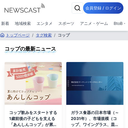
会員登録 / ログイン
新着
地域検索
エンタメ
スポーツ
アニメ・ゲーム
BtoB
トップページ
/
タグ検索
/
コップ
コップ
の最新ニュース
コップ飲みをスタートする
ガラス食器の日本市場（～
1歳前後の子どもを支える
2031年）、市場規模（コ
「あんしんコップ」が累計
ップ、ワイングラス、皿、