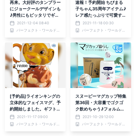
再来。大好評のタンブラー
速報！予約開始 ちびまる
にジョークールデザインも
子ちゃん35周年アイテム♪
♪男性にもピッタリでギフ
レア感たっぷりで可愛すぎ
トにもオススメ[動画あり]
る記念アイテムが大集合
2021-12-04 08:40
2021-11-18 00:30
パーフェクト・ワールド株式会社
パーフェクト・ワールド株式会社
[予約品]ライオンキングの
スヌーピーマグカップ特集
立体的なフェイスマグ、予
第36回・大容量でゴクゴ
約開始しました。ギフトと
ク飲めちゃう♪フォルムも
してもセンス良し◎これで
可愛いマグカップたち
2021-11-17 09:00
2021-10-29 12:00
あなたもハクナマタタ！シ
パーフェクト・ワールド株式会社
パーフェクト・ワールド株式会社
ンプルに生きよう。