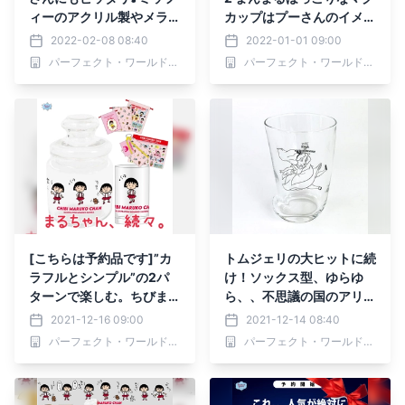
ィーのアクリル製やメラミ
カップはプーさんのイメー
ン製のコップが勢揃いして
ジそのもの！心も身体もぽ
2022-02-08 08:40
2022-01-01 09:00
ます
かぽかに温めてくれますよ
パーフェクト・ワールド株式会社
パーフェクト・ワールド株式会社
♡
[こちらは予約品です]”カ
トムジェリの大ヒットに続
ラフルとシンプル”の2パ
け！ソックス型、ゆらゆ
ターンで楽しむ。ちびまる
ら、、不思議の国のアリス
子ちゃん原作35周年を記
からも一捻りあるガラス食
2021-12-16 09:00
2021-12-14 08:40
念したグッズは要チェック
器が登場。
パーフェクト・ワールド株式会社
パーフェクト・ワールド株式会社
♪