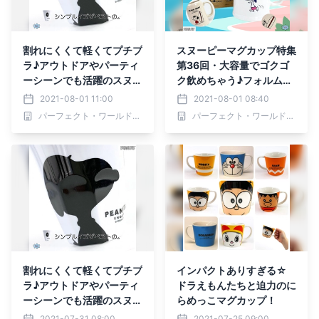
割れにくくて軽くてプチプ
スヌーピーマグカップ特集
ラ♪アウトドアやパーティ
第36回・大容量でゴクゴ
ーシーンでも活躍のスヌー
ク飲めちゃう♪フォルムも
ピーメラミンカップに新デ
可愛いマグカップたち
2021-08-01 11:00
2021-08-01 08:40
ザイン
パーフェクト・ワールド株式会社
パーフェクト・ワールド株式会社
割れにくくて軽くてプチプ
インパクトありすぎる☆
ラ♪アウトドアやパーティ
ドラえもんたちと迫力のに
ーシーンでも活躍のスヌー
らめっこマグカップ！
ピーメラミンカップに新デ
2021-07-31 08:00
2021-07-25 09:00