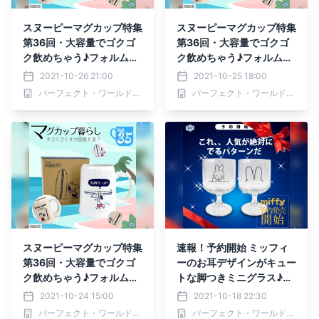
スヌーピーマグカップ特集
スヌーピーマグカップ特集
第36回・大容量でゴクゴ
第36回・大容量でゴクゴ
ク飲めちゃう♪フォルムも
ク飲めちゃう♪フォルムも
可愛いマグカップたち
可愛いマグカップたち
2021-10-26 21:00
2021-10-25 18:00
パーフェクト・ワールド株式会社
パーフェクト・ワールド株式会社
スヌーピーマグカップ特集
速報！予約開始 ミッフィ
第36回・大容量でゴクゴ
ーのお耳デザインがキュー
ク飲めちゃう♪フォルムも
トな脚つきミニグラス♪オ
可愛いマグカップたち
シャレ度満点でギフトにも
2021-10-24 15:00
2021-10-18 22:30
ピッタリ
パーフェクト・ワールド株式会社
パーフェクト・ワールド株式会社