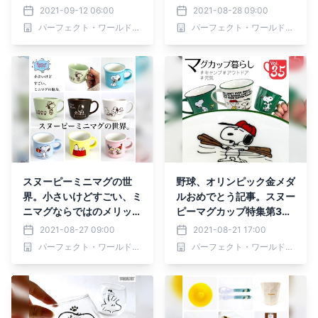
ジェリーのプレート＆マグ
ントのムーミンマグ4色に
2021-09-12 06:00
2021-08-28 09:00
カップ
心も身体も癒される…とい
パーフェクト・ワールド株式会社
パーフェクト・ワールド株式会社
うお話です♪
スヌーピーミニマグの世
野球、オリンピック金メダ
界。小さいけどすごい、ミ
ルおめでとう記事。スヌー
ニマグならではのメリット
ピーマグカップ特集第35
があるんです。シックで大
回・使いやすくて飲みやす
2021-08-27 09:00
2021-08-21 17:00
人なものから、カラフルな
い300ml容量のカラーマ
パーフェクト・ワールド株式会社
パーフェクト・ワールド株式会社
ミニミニまで幅広く♪
グ