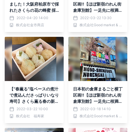
ました！大阪府柏原市で採
区画!!【ほぼ新宿のれん街
れたさくらの花の蜂蜜 採
倉庫別館】一足先に桜満
蜜から10日以内に瓶詰し
開!!桜まつり実施中!!
2022-04-20 14:00
2022-03-22 13:30
たフレッシュな風味を楽し
株式会社金市商店
株式会社Good market & shops
んで
【”春薫る”塩ベースの煮汁
日本初の倉庫まるごと横丁
で煮込んださっぱりいなり
区画!!【ほぼ新宿のれん街
寿司】さくら薫る春の新作
倉庫別館】一足先に桜満
いなり寿司を高級伊奈利寿
開!!桜まつり実施中!!
2022-03-22 10:00
2022-03-18 14:10
司専門店『福寿家』が新発
株式会社 福寿家
株式会社Good market & shops
売！