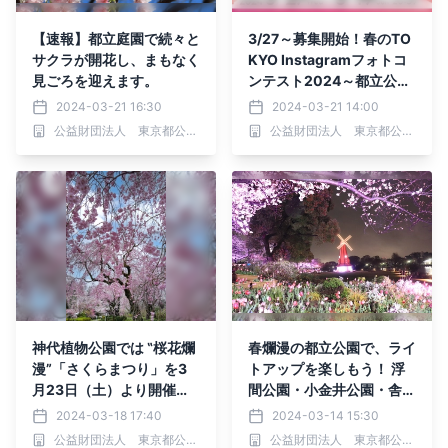
【速報】都立庭園で続々と
3/27～募集開始！春のTO
サクラが開花し、まもなく
KYO Instagramフォトコ
見ごろを迎えます。
ンテスト2024～都立公
園・庭園・隅田川でたのし
2024-03-21 16:30
2024-03-21 14:00
む春～
公益財団法人 東京都公園協会
公益財団法人 東京都公園協会
神代植物公園では ‟桜花爛
春爛漫の都立公園で、ライ
漫”「さくらまつり」を3
トアップを楽しもう！ 浮
月23日（土）より開催し
間公園・小金井公園・舎人
ます。
公園で 「花と光のムーブ
2024-03-18 17:40
2024-03-14 15:30
メント」を3月22日から順
公益財団法人 東京都公園協会
公益財団法人 東京都公園協会