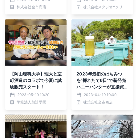
など贈り物にもおススメ
長財布・PROUDY_min
株式会社金市商店
株式会社スタジオYクリエイション
【岡山理科大学】理大と室
2023年最初のはちみつ
町酒造のコラボで今夏に試
を“採れたて6日”で新発売
験販売スタート！
ハニーハンターが直接買い
付けた「新蜜」 フレッシ
2023-05-19 10:20
2023-04-19 10:00
ュなローハニー（生蜂蜜）
学校法人加計学園
株式会社金市商店
で食べてみて