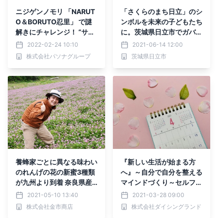
ニジゲンノモリ 「NARUT
「さくらのまち日立」のシ
O＆BORUTO忍里」 で謎
ンボルを未来の子どもたち
解きにチャレンジ！ “サク
に。茨城県日立市でガバメ
ラ”誕生日記念イベント3
ントクラウドファンディン
2022-02-24 10:10
2021-06-14 12:00
月26日より初開催！
グ開始！
株式会社パソナグループ
茨城県日立市
養蜂家ごとに異なる味わい
『新しい生活が始まる方
のれんげの花の新蜜3種類
へ』～自分で自分を整える
が九州より到着 奈良県産
マインドづくり～セルフ・
さくら蜂蜜を加えた4種類
マネージメント
2021-05-10 13:40
2021-03-28 09:00
がローハニー（生蜂蜜）で
株式会社金市商店
株式会社ダイシングランド
風味そのまま 蜂蜜専門店