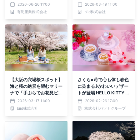
フレーバー＆ニューメイク
ズ」を3月28日より期間限
2026-06-26 11:00
2026-03-19 11:00
育てるウイスキー体験セッ
定運航！
有明産業株式会社
biid株式会社
ト」が新登場。
【大阪の穴場桜スポット】
さくら×苺で心も体も春色
海と桜の絶景を望むマリー
に染まる♪かわいいデザー
ナで「手ぶらでお花見ピク
トが登場 HELLO KITTY S
ニック」。期間限定プラン
MILE 『春限定デザート』
2026-03-17 11:00
2026-02-26 17:00
を4月4日（土）より開
3月14日より提供開始
biid株式会社
株式会社パソナグループ
催！