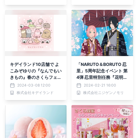
次開催！
キデイランド10店舗で よ
「NARUTO＆BORUTO 忍
こみぞゆりの『なんでもい
里」5周年記念イベント 第
きもの』春のさくらフェア
4弾 忍里特別任務『花明か
開催！！ 2024年3月22日
りの伝令』編 3月23日
2024-03-08 12:00
2024-02-21 16:00
(金)～4月4日(木)
（土）より開催決定！
株式会社キデイランド
株式会社ニジゲンノモリ