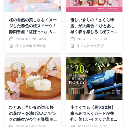
桜の自然の美しさをイメー
優しい香りの「さくら蜂
ジした春色の桜スイーツ！
蜜」が大集合！ ひとあし
静岡県産「紅ほっぺ」＆
早く春を感じる【桜フェ
「大島桜」を使用した『桜
ア】開催
2024-02-20 14:50
2024-02-15 10:00
いちご大福』限定販売
株式会社亀屋万年堂
株式会社金市商店
ひとあし早い春の訪れ 桜
小さくても【最大20枚】
の花びらを漬け込んだピン
膨らみづらくカードが整
クの蜂蜜が今年も登場 ホ
列。美しいイタリア革＆ビ
ワイトデーや卒業のお祝い
スがスタイリッシュなミニ
2024-02-01 10:00
2023-07-10 13:30