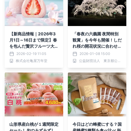
【新商品情報｜2026年3
「春夜の六義園 夜間特別
月1日～16日まで限定】春
観賞」を今年も開催！しだ
を包んだ贅沢フルーツ大福
れ桜の開花状況に合わせ期
が登場！静岡県産「大島
間限定で実施します
2026-02-19 11:05
2026-01-08 15:00
桜」＆栃木県産「とちあい
株式会社亀屋万年堂
公益財団法人 東京都公園協会
か」を使用した『桜いちご
大福』限定販売
山形県産白桃が１週間限定
今日はどの蜂蜜にする？国
セール！ 旬のみずみずし
産蜂蜜5種類を食べ比べ 毎