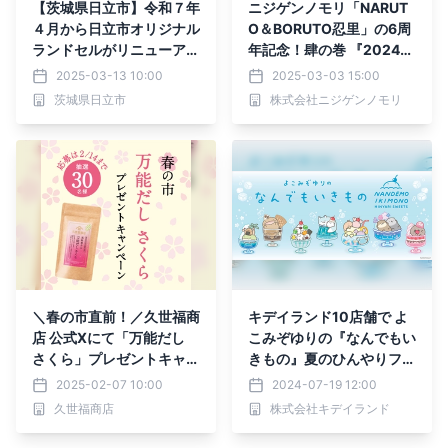
【茨城県日立市】令和７年
ニジゲンノモリ「NARUT
４月から日立市オリジナル
O＆BORUTO忍里」の6周
ランドセルがリニューア
年記念！肆の巻 『2024年
ル！
特別任務大復活祭』 3月2
2025-03-13 10:00
2025-03-03 15:00
7日（木）より開催
茨城県日立市
株式会社ニジゲンノモリ
＼春の市直前！／久世福商
キデイランド10店舗で よ
店 公式Xにて「万能だし
こみぞゆりの『なんでもい
さくら」プレゼントキャン
きもの』夏のひんやりフェ
ペーンを開催【久世福商
ア開催！！ 2024年7月26
2025-02-07 10:00
2024-07-19 12:00
店】
日(金)～スタート
久世福商店
株式会社キデイランド