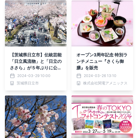
【茨城県日立市】伝統芸能
オープン3周年記念 特別ラ
「日立風流物」と「日立の
ンチメニュー『さくら御
ささら」が５年ぶりに公
膳』を販売
開！４月１日（月）～１４
2024-03-29 10:00
2024-03-26 13:10
日（日）「第５９回日立さ
茨城県日立市
株式会社関電アメニックス
くらまつり」開催！