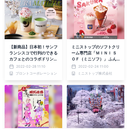
【新商品】日本初！サンフ
ミニストップのソフトクリ
ランシスコで行列のできる
ーム専門店「ＭＩＮＩ Ｓ
カフェとのコラボドリンク
ＯＦ（ミニソフ）」 ふん
が登場
わり香る春の味 SAKUR
2022-02-28 11:10
2022-02-24 11:00
A いちごさくらミルク
プロントコーポレーション
ミニストップ株式会社
２月２５日（金）より発売