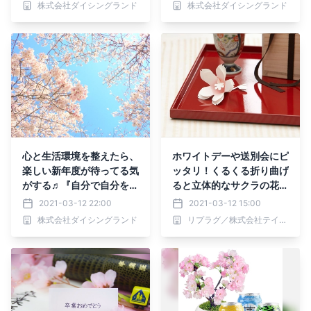
株式会社ダイシングランド
株式会社ダイシングランド
心と生活環境を整えたら、
ホワイトデーや送別会にピ
楽しい新年度が待ってる気
ッタリ！くるくる折り曲げ
がする♬『自分で自分を整
ると立体的なサクラの花に
えるマインドづくり』
大変身するカードとは？
2021-03-12 22:00
2021-03-12 15:00
株式会社ダイシングランド
リプラグ／株式会社テイ・デイ・エス