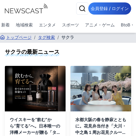
会員登録 / ログイン
新着
地域検索
エンタメ
スポーツ
アニメ・ゲーム
BtoB
トップページ
/
タグ検索
/
サクラ
サクラ
の最新ニュース
ウイスキーを“飲む”か
水都大阪の春を静寂ととも
ら“育てる”へ。日本唯一の
に。花見弁当付き「大川・
洋樽メーカーが贈る「タル
中之島１周お花見クルー