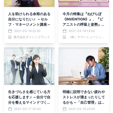
人を助けられる余裕のある
今月の特集は『ねぴらぼ
自分になりたい♬ ～セル
《INVENTION》』、『ピ
フ・マネージメント講座～
アニストの呼吸と姿勢』、
『日本に咲く 美しい桜』
2021-03-19 22:30
2021-03-19 13:00
「月刊ピアノ2021年4月
株式会社ダイシングランド
（株）ヤマハミュージックエンタテインメントホールディングス
号」 2021年3月19日発売
生きづらさを感じている方
明確に説明できない疲れや
を応援します♬～自分で自
ストレスが溜まったりして
分を整えるマインドづくり
るかも～「自己管理」はで
～
きてますか？
2021-03-17 20:30
2021-03-15 22:00