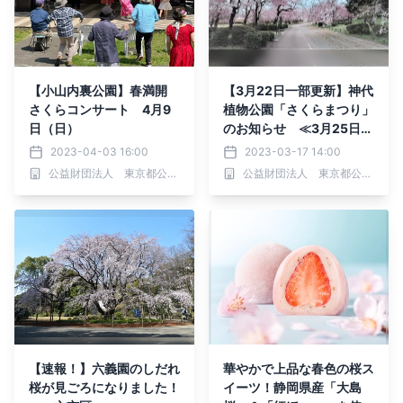
【小山内裏公園】春満開
【3月22日一部更新】神代
さくらコンサート 4月9
植物公園「さくらまつり」
日（日）
のお知らせ ≪3月25日
（土）～4月9日（日）≫
2023-04-03 16:00
2023-03-17 14:00
公益財団法人 東京都公園協会
公益財団法人 東京都公園協会
【速報！】六義園のしだれ
華やかで上品な春色の桜ス
桜が見ごろになりました！
イーツ！静岡県産「大島