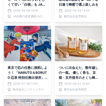
くて甘い「白桃」を JAタ
日違う蜂蜜で選ぶ楽しみを
ウンのショップ「ジェイエ
2025-09-06 15:00
2025-09-04 14:00
イてんどうフーズ」で販売
JA全農の産直通販JAタウン
株式会社金市商店
中 ～果肉かための桃がお
好きな方におおススメ！～
東京で忍の任務に挑戦しよ
ついに出会えた、数年越し
う！ 「NARUTO＆BORUT
の一瓶。 優しく香る、京
O 忍里 特別任務出張所」
都・京丹後市のさくら蜂
8月5日（火）～17日
蜜 シングルオリジンハニ
2025-07-29 11:00
2025-06-07 10:00
（日）東京・南青山にて期
ーシリーズに新登場！
株式会社ニジゲンノモリ
株式会社金市商店
間限定開催