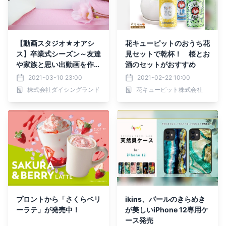
【動画スタジオ★オアシ
花キューピットのおうち花
ス】卒業式シーズン～友達
見セットで乾杯！ 桜とお
や家族と思い出動画を作ろ
酒のセットがおすすめ
う♬
2021-03-10 23:00
2021-02-22 10:00
株式会社ダイシングランド
花キューピット株式会社
プロントから「さくらベリ
ikins、パールのきらめき
ーラテ」が発売中！
が美しいiPhone 12専用ケ
ース発売