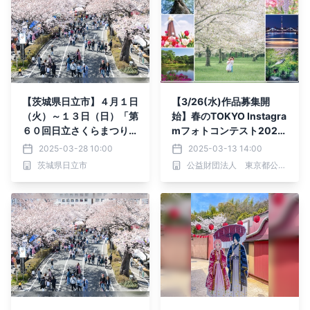
【茨城県日立市】４月１日
【3/26(水)作品募集開
（火）～１３日（日）「第
始】春のTOKYO Instagra
６０回日立さくらまつり」
mフォトコンテスト2025
開催！
～都立公園・庭園・隅田
2025-03-28 10:00
2025-03-13 14:00
川でたのしむ春～
茨城県日立市
公益財団法人 東京都公園協会