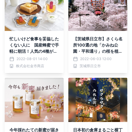
忙しいけど食事を妥協した
【茨城県日立市】さくら名
くない人に 国産蜂蜜で手
所100選の地「かみね公
軽に朝活！人気の4種がシ
園・平和通り」の桜を植え
ールアップパウチ入りにな
替え、「さくらのまち日
2022-08-01 14:00
2022-06-03 12:00
って新登場
立」の原風景を次の世代に
株式会社金市商店
茨城県日立市
引き継ぎたい
今年採れたての新蜜が届き
日本初の倉庫まるごと横丁