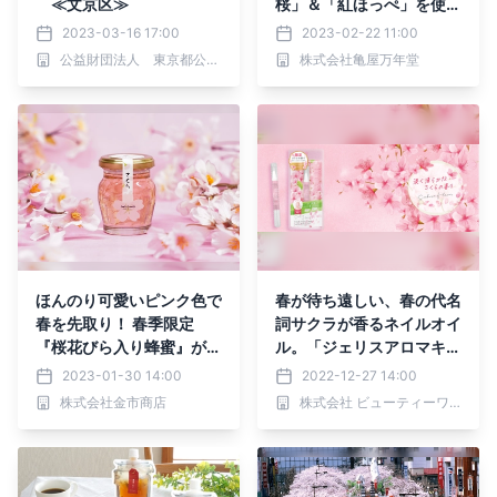
≪文京区≫
桜」＆「紅ほっぺ」を使用
した『桜いちご大福』限定
2023-03-16 17:00
2023-02-22 11:00
販売
公益財団法人 東京都公園協会
株式会社亀屋万年堂
ほんのり可愛いピンク色で
春が待ち遠しい、春の代名
春を先取り！ 春季限定
詞サクラが香るネイルオイ
『桜花びら入り蜂蜜』が今
ル。「ジェリスアロマキュ
年も登場
ーティクルペン〈サク
2023-01-30 14:00
2022-12-27 14:00
ラ〉」12月20日発売
株式会社金市商店
株式会社 ビューティーワールド