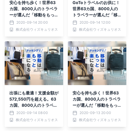
安心を持ち歩く！世界63
GoToトラベルのお供に！
カ国、8000人のトラベラ
世界63カ国、8000人の
ーが選んだ「移動をもっと
トラベラーが選んだ「移動
楽にする」バッグがMaku
をもっと楽にする」バッグ
2020-09-14 20:00
2020-09-14 12:00
akeにて先行予約受付
がMakuakeにて先行予約
株式会社ウィズキュリオス
株式会社ウィズキュリオス
中！！
受付中！！
出張にも最適！支援金額が
安心を持ち歩く！世界63
572,550円を超える。63
カ国、8000人のトラベラ
カ国、8000人のトラベラ
ーが選んだ「移動をもっと
ーが選んだ「移動をもっと
楽にする」バッグがMaku
2020-09-14 08:00
2020-09-13 20:00
楽にする」バッグ 先行予
akeにて先行予約受付
株式会社ウィズキュリオス
株式会社ウィズキュリオス
約受付中！
中！！