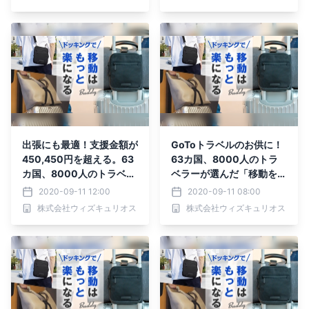
約受付中！
出張にも最適！支援金額が
GoToトラベルのお供に！
450,450円を超える。63
63カ国、8000人のトラ
カ国、8000人のトラベラ
ベラーが選んだ「移動をも
ーが選んだ「移動をもっと
っと楽にする」バッグがM
2020-09-11 12:00
2020-09-11 08:00
楽にする」バッグ 先行予
akuakeにて9月9日先行予
株式会社ウィズキュリオス
株式会社ウィズキュリオス
約受付中！
約開始