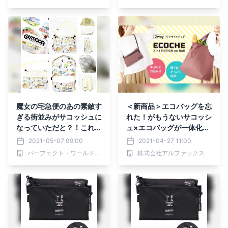
魔女の宅急便のあの素敵す
＜新商品＞エコバッグを忘
ぎる街並みがサコッシュに
れた！がもうないサコッシ
なっていただと？！これは
ュ×エコバッグが一体化し
もう鼻歌まじりでお散歩し
た新発想のエコバッグ
2021-05-07 09:00
2021-04-27 11:00
ちゃうでしょ☆
パーフェクト・ワールド株式会社
株式会社アルファックス