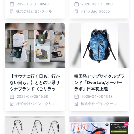
b(オーバーラボ)」、超軽
シュ【ordico/オルディ
2026-05-01 08:40
2026-02-17 10:00
量折り畳み傘などの新作コ
コ】新発売
株式会社ビヨンクール
Hanp Bag Trocco
レクションを日本初展開。
【サウナに行く日も、行か
韓国発アップサイクルブラ
ない日も。】ととのい系サ
ンド「OverLab/オーバー
ウナブランド《ごリラック
ラボ」日本初上陸
ス》から新しいサウナスタ
2025-04-25 15:58
2025-04-08 16:18
イルを提案する『トトノイ
株式会社パイン・クリエイト
株式会社ビヨンクール
モード』が新登場♪