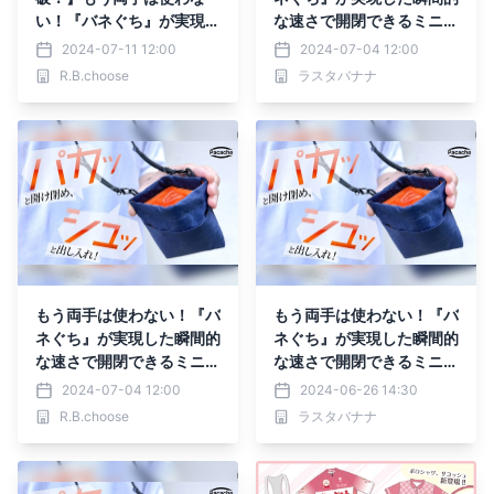
い！『バネぐち』が実現し
な速さで開閉できるミニサ
た瞬間的な速さで開閉でき
コッシュ。Makuakeにて
2024-07-11 12:00
2024-07-04 12:00
るミニサコッシュ。Maku
実施中のプロジェクトでサ
R.B.choose
ラスタバナナ
akeにてプロジェクト実施
ポーターが200名を突
中！
破！
もう両手は使わない！『バ
もう両手は使わない！『バ
ネぐち』が実現した瞬間的
ネぐち』が実現した瞬間的
な速さで開閉できるミニサ
な速さで開閉できるミニサ
コッシュ。Makuakeにて
コッシュを6月26日よりM
2024-07-04 12:00
2024-06-26 14:30
実施中のプロジェクトでサ
akuakeにて先行販売開
R.B.choose
ラスタバナナ
ポーターが200名を突
始！
破！