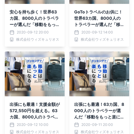
安心を持ち歩く！世界63
GoToトラベルのお供に！
カ国、8000人のトラベラ
世界63カ国、8000人の
ーが選んだ「移動をもっと
トラベラーが選んだ「移動
楽にする」バッグがMaku
をもっと楽にする」バッグ
2020-09-12 20:00
2020-09-12 14:00
akeにて先行予約受付
がMakuakeにて先行予約
株式会社ウィズキュリオス
株式会社ウィズキュリオス
中！！
受付中！！
出張にも最適！支援金額が
出張にも最適！63カ国、8
572,550円を超える。63
000人のトラベラーが選
カ国、8000人のトラベラ
んだ「移動をもっと楽にす
ーが選んだ「移動をもっと
る」バッグがMakuakeに
2020-09-12 10:00
2020-09-11 20:00
楽にする」バッグ 先行予
て9月9日先行予約開始
株式会社ウィズキュリオス
株式会社ウィズキュリオス