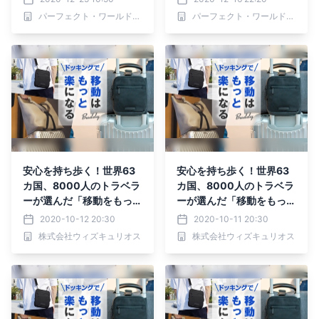
パーフェクト・ワールド株式会社
パーフェクト・ワールド株式会社
安心を持ち歩く！世界63
安心を持ち歩く！世界63
カ国、8000人のトラベラ
カ国、8000人のトラベラ
ーが選んだ「移動をもっと
ーが選んだ「移動をもっと
楽にする」バッグがMaku
楽にする」バッグがMaku
2020-10-12 20:30
2020-10-11 20:30
akeにて先行予約受付
akeにて先行予約受付
株式会社ウィズキュリオス
株式会社ウィズキュリオス
中！！
中！！