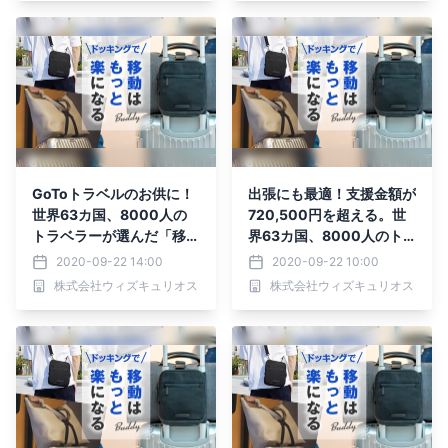
GoToトラベルのお供に！
出張にも最適！支援金額が
世界63カ国、8000人の
720,500円を超える。世
トラベラーが選んだ「移動
界63カ国、8000人のト
をもっと楽にする」バッグ
ラベラーが選んだ「移動を
2020-09-22 14:00
2020-09-22 10:00
がMakuakeにて先行予約
もっと楽にする」バッグ
株式会社ウィズキュリオス
株式会社ウィズキュリオス
受付中！！
先行予約受付中！