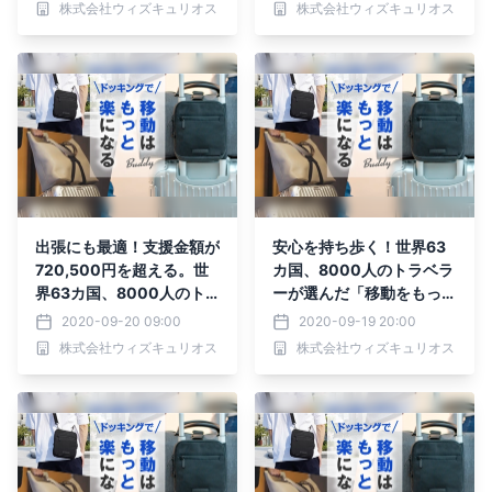
株式会社ウィズキュリオス
株式会社ウィズキュリオス
先行予約受付中！
受付中！！
出張にも最適！支援金額が
安心を持ち歩く！世界63
720,500円を超える。世
カ国、8000人のトラベラ
界63カ国、8000人のト
ーが選んだ「移動をもっと
ラベラーが選んだ「移動を
楽にする」バッグがMaku
2020-09-20 09:00
2020-09-19 20:00
もっと楽にする」バッグ
akeにて先行予約受付
株式会社ウィズキュリオス
株式会社ウィズキュリオス
先行予約受付中！
中！！