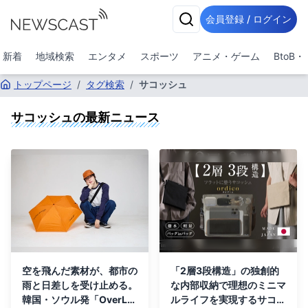
会員登録 / ログイン
新着
地域検索
エンタメ
スポーツ
アニメ・ゲーム
BtoB
トップページ
/
タグ検索
/
サコッシュ
サコッシュ
の最新ニュース
空を飛んだ素材が、都市の
「2層3段構造」の独創的
雨と日差しを受け止める。
な内部収納で理想のミニマ
韓国・ソウル発「OverLa
ルライフを実現するサコッ