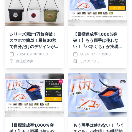
シリーズ累計1万枚突破！
【目標達成率1,000%突
スマホで簡単！最短30秒
破！】もう両手は使わな
で自分だけのデザインが作
い！『バネぐち』が実現し
れるオリジナルサコッシ
た瞬間的な速さで開閉でき
2024-09-10 10:00
2024-07-11 12:00
ュ、2024年9月13日新発
るミニサコッシュ。Maku
俺流総本家
ラスタバナナ
売！
akeにてプロジェクト実施
中！
【目標達成率1,000%突
もう両手は使わない！『バ
破！】もう両手は使わな
ネぐち』が実現した瞬間的