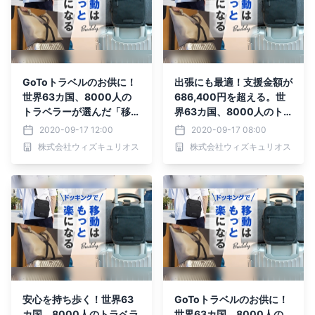
GoToトラベルのお供に！
出張にも最適！支援金額が
世界63カ国、8000人の
686,400円を超える。世
トラベラーが選んだ「移動
界63カ国、8000人のト
をもっと楽にする」バッグ
ラベラーが選んだ「移動を
2020-09-17 12:00
2020-09-17 08:00
がMakuakeにて先行予約
もっと楽にする」バッグ
株式会社ウィズキュリオス
株式会社ウィズキュリオス
受付中！！
先行予約受付中！
安心を持ち歩く！世界63
GoToトラベルのお供に！
カ国、8000人のトラベラ
世界63カ国、8000人の