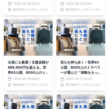
楽にする」バッグがMaku
をもっと楽にする」バッグ
2020-09-18 20:00
2020-09-18 12:00
akeにて先行予約受付
がMakuakeにて先行予約
株式会社ウィズキュリオス
株式会社ウィズキュリオス
中！！
受付中！！
出張にも最適！支援金額が
安心を持ち歩く！世界63
686,400円を超える。世
カ国、8000人のトラベラ
界63カ国、8000人のト
ーが選んだ「移動をもっと
ラベラーが選んだ「移動を
楽にする」バッグがMaku
2020-09-18 08:00
2020-09-17 20:00
もっと楽にする」バッグ
akeにて先行予約受付
株式会社ウィズキュリオス
株式会社ウィズキュリオス
先行予約受付中！
中！！