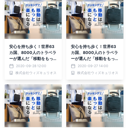
安心を持ち歩く！世界63
安心を持ち歩く！世界63
カ国、8000人のトラベラ
カ国、8000人のトラベラ
ーが選んだ「移動をもっと
ーが選んだ「移動をもっと
楽にする」バッグがMaku
楽にする」バッグがMaku
2020-09-28 12:00
2020-09-27 14:00
akeにて先行予約受付
akeにて先行予約受付
株式会社ウィズキュリオス
株式会社ウィズキュリオス
中！！
中！！