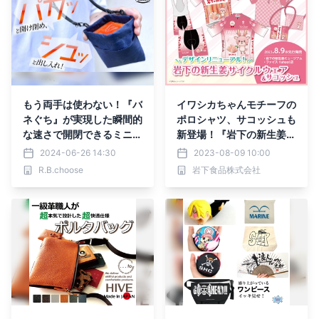
もう両手は使わない！『バ
イワシカちゃんモチーフの
ネぐち』が実現した瞬間的
ポロシャツ、サコッシュも
な速さで開閉できるミニサ
新登場！『岩下の新生姜サ
コッシュを6月26日よりM
イクルウエア』新デザイン
2024-06-26 14:30
2023-08-09 10:00
akuakeにて先行販売開
にて岩下の新生姜ミュージ
R.B.choose
岩下食品株式会社
始！
アムとファイスYahoo!店
で8月9日から先行受注