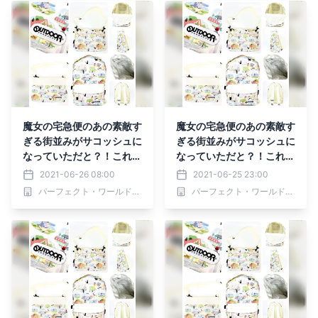
魔女の宅急便のあの素敵す
魔女の宅急便のあの素敵す
ぎる街並みがサコッシュに
ぎる街並みがサコッシュに
なっていただと？！これは
なっていただと？！これは
もう鼻歌まじりでお散歩し
もう鼻歌まじりでお散歩し
2021-06-26 08:00
2021-06-25 23:00
ちゃうでしょ☆
ちゃうでしょ☆
パーフェクト・ワールド株式会社
パーフェクト・ワールド株式会社