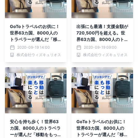
GoToトラベルのお供に！
出張にも最適！支援金額が
世界63カ国、8000人の
720,500円を超える。世
トラベラーが選んだ「移動
界63カ国、8000人のト
をもっと楽にする」バッグ
ラベラーが選んだ「移動を
2020-09-19 14:00
2020-09-19 09:00
がMakuakeにて先行予約
もっと楽にする」バッグ
株式会社ウィズキュリオス
株式会社ウィズキュリオス
受付中！！
先行予約受付中！
安心を持ち歩く！世界63
GoToトラベルのお供に！
カ国、8000人のトラベラ
世界63カ国、8000人の
ーが選んだ「移動をもっと
トラベラーが選んだ「移動