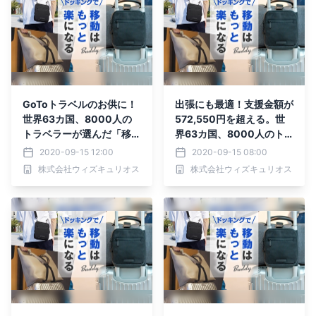
GoToトラベルのお供に！
出張にも最適！支援金額が
世界63カ国、8000人の
572,550円を超える。世
トラベラーが選んだ「移動
界63カ国、8000人のト
をもっと楽にする」バッグ
ラベラーが選んだ「移動を
2020-09-15 12:00
2020-09-15 08:00
がMakuakeにて先行予約
もっと楽にする」バッグ
株式会社ウィズキュリオス
株式会社ウィズキュリオス
受付中！！
先行予約受付中！