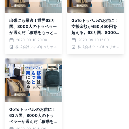
出張にも最適！世界63カ
GoToトラベルのお供に！
国、8000人のトラベラー
支援金額が450,450円を
が選んだ「移動をもっと楽
超える。63カ国、8000
にする」バッグ 先行予約
人のトラベラーが選んだ
2020-09-10 20:00
2020-09-10 16:00
受付中！
「移動をもっと楽にする」
株式会社ウィズキュリオス
株式会社ウィズキュリオス
バッグ 先行予約受付中！
GoToトラベルのお供に！
63カ国、8000人のトラ
ベラーが選んだ「移動をも
っと楽にする」バッグがM
2020-09-10 11:30