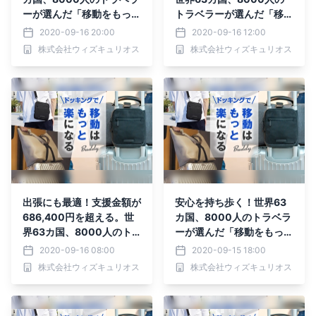
ーが選んだ「移動をもっと
トラベラーが選んだ「移動
楽にする」バッグがMaku
をもっと楽にする」バッグ
2020-09-16 20:00
2020-09-16 12:00
akeにて先行予約受付
がMakuakeにて先行予約
株式会社ウィズキュリオス
株式会社ウィズキュリオス
中！！
受付中！！
出張にも最適！支援金額が
安心を持ち歩く！世界63
686,400円を超える。世
カ国、8000人のトラベラ
界63カ国、8000人のト
ーが選んだ「移動をもっと
ラベラーが選んだ「移動を
楽にする」バッグがMaku
2020-09-16 08:00
2020-09-15 18:00
もっと楽にする」バッグ
akeにて先行予約受付
株式会社ウィズキュリオス
株式会社ウィズキュリオス
先行予約受付中！
中！！