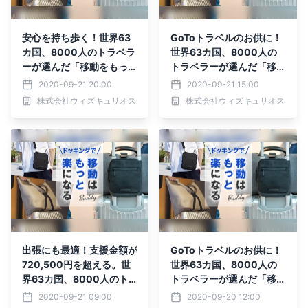
安心を持ち歩く！世界63
GoToトラベルのお供に！
カ国、8000人のトラベラ
世界63カ国、8000人の
ーが選んだ「移動をもっと
トラベラーが選んだ「移動
楽にする」バッグがMaku
をもっと楽にする」バッグ
2020-09-21 20:00
2020-09-21 15:00
akeにて先行予約受付
がMakuakeにて先行予約
株式会社ウィズキュリオス
株式会社ウィズキュリオス
中！！
受付中！！
出張にも最適！支援金額が
GoToトラベルのお供に！
720,500円を超える。世
世界63カ国、8000人の
界63カ国、8000人のト
トラベラーが選んだ「移動
ラベラーが選んだ「移動を
をもっと楽にする」バッグ
2020-09-21 09:00
2020-09-20 12:00
もっと楽にする」バッグ
がMakuakeにて先行予約