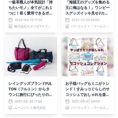
一級革職人が本気設計「持
「海賊王のグッズを集める
ちたいモノ」全てがこれ１
王に俺はなる！」ワンピー
つに！長く愛用できるポル
スグッズイッキ見せ♪カッ
タバッグ【...to®・HIVE】
コいいから可愛いまでいろ
2023-04-12 11:30
2021-10-23 09:00
いろ揃ってる、カラビナキ
株式会社スタジオYクリエイション
パーフェクト・ワールド株式会社
ーホルダーからバッグにポ
ーチまで。
レイングッズブランドFUL
お子様バッグもミニがトレ
TON（フルトン）からタ
ンド！すみっコぐらしのサ
ウンに旅行にぴったりのレ
コッシュでおしゃれを楽し
イングッズがデビュー イ
もう♡
2021-09-30 11:00
2021-09-07 09:00
ベントも開催！【MOONB
ムーンバット株式会社
パーフェクト・ワールド株式会社
AT】