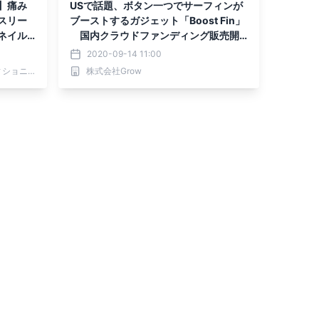
】痛み
USで話題、ボタン一つでサーフィンが
スリー
ブーストするガジェット「Boost Fin」
ネイル
国内クラウドファンディング販売開
始8日で1900万円達成！
2020-09-14 11:00
アスリートサロン｜爪のコンディショニング専門メディア
株式会社Grow