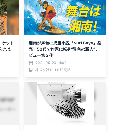
ロケット
湘南が舞台の児童小説『Surf Boys』発
られま
売 50代で作家に転身“異色の新人”デ
ビュー第２作
2021-05-20 14:00
株式会社ＰＨＰ研究所