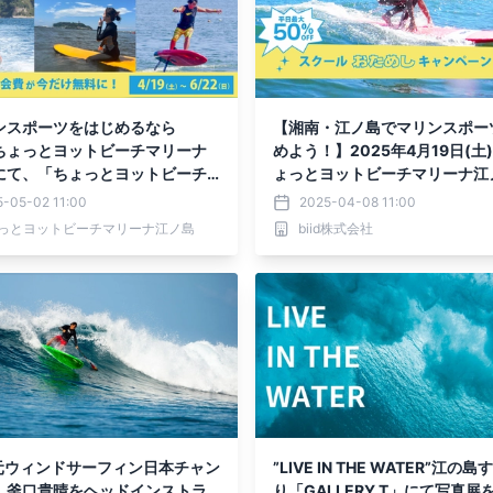
ンスポーツをはじめるなら
【湘南・江ノ島でマリンスポー
ちょっとヨットビーチマリーナ
めよう！】2025年4月19日(土
にて、「ちょっとヨットビーチ
ょっとヨットビーチマリーナ江
入会キャンペーン」を実施中！
て「スクールお試しキャンペー
5-05-02 11:00
2025-04-08 11:00
実施いたします。
っとヨットビーチマリーナ江ノ島
biid株式会社
、元ウィンドサーフィン日本チャン
”LIVE IN THE WATER”江の
、釜口貴晴をヘッドインストラ
り「GALLERY T」にて写真展