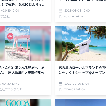
として招聘。 3月20日よりマリ
ティビティをリニューアル！
4-03-19 10:00
2023-08-08 10:00
d株式会社
yosukeharima
花さんが心ほぐれる島旅へ「旅
宮古島のローカルブランド が
CAL」鹿児島県西之表市特集公
にセレクトショップをオープン
2-09-30 13:40
2022-09-26 17:00
会社ブランジスタ
TIDA CREATION