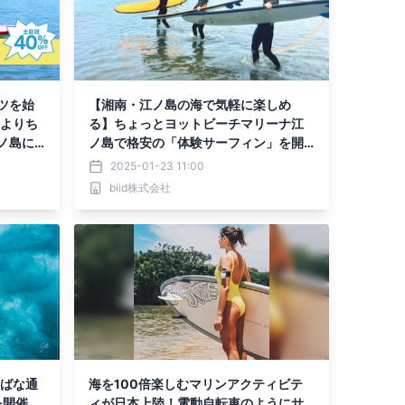
ツを始
【湘南・江ノ島の海で気軽に楽しめ
)よりち
る】ちょっとヨットビーチマリーナ江
ノ島に
ノ島で格安の「体験サーフィン」を開
ン」を
始しました！
2025-01-23 11:00
biid株式会社
島すばな通
海を100倍楽しむマリンアクティビテ
を開催
ィが日本上陸！電動自転車のようにサ