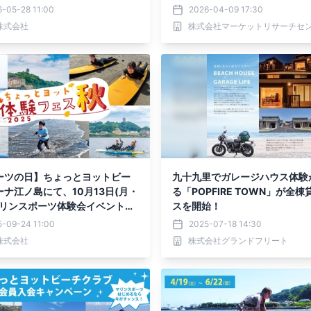
会費（合計25,300円）が今だ
スク＆ゴーグル）・分析レポー
-05-28 11:00
2026-04-09 17:30
全無料】になるお得な入会キャ
表
d株式会社
株式会社マーケットリサーチセ
を2026年6月1日より開始！
ーツの日】ちょっとヨットビー
九十九里でガレージハウス体験
ナ江ノ島にて、10月13日(月・
る「POPFIRE TOWN」が全
マリンスポーツ体験会イベント
スを開始！
っとヨット体験フェス2025秋」
5-09-24 11:00
2025-07-18 14:30
いたします。
d株式会社
株式会社グランドフリート