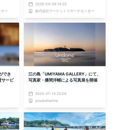
トを発
ポートを発表
2026-04-08 14:30
ンター
株式会社マーケットリサーチセンター
ができ
江の島「UMIYAMA GALLERY」にて、
棟貸サービ
写真家・播間洋輔による写真展を開催
2025-07-14 23:09
yosukeharima