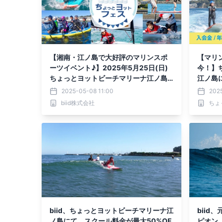
【湘南・江ノ島で大好評のマリンスポ
【マリ
ーツイベント♪】2025年5月25日(日)
今！】
ちょっとヨットビーチマリーナ江ノ島
江ノ島
にて「ちょっとヨットフェス」を開
クラブ
2025-05-08 11:00
202
催！
biid株式会社
ちょ
biid、ちょっとヨットビーチマリーナ江
biid
ノ島にて、スクール料金が最大50%OF
ピオン