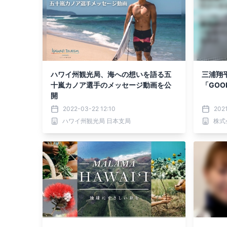
ハワイ州観光局、海への想いを語る五
三浦翔
十嵐カノア選手のメッセージ動画を公
「GOO
開
2022-03-22 12:10
2021
ハワイ州観光局 日本支局
株式