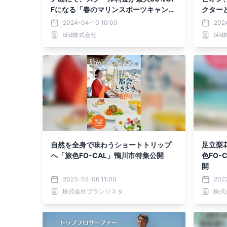
Fになる「春のマリンスポーツキャンペ
クター
ーン」を4月1日(月)~5月31日(金)まで
ンアク
2024-04-10 10:00
202
の期間限定で開始！
biid株式会社
bii
自然を全身で味わうショートトリップ
足立梨
へ「旅色FO-CAL」鴨川市特集公開
色FO-
開
2023-02-06 11:00
202
株式会社ブランジスタ
株式