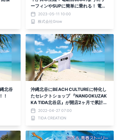
ーフィンやSUPに簡単に乗れる！ 電動
フィン「Boost Fin」の体験会を宮崎・
2023-05-11 10:00
青島海岸で開催中！
株式会社Grow
沖縄北谷
沖縄北谷にBEACH CULTUREに特化し
！！
たセレクトショップ 『NANGOKUZAK
KA TIDA北谷店』が開店2ヶ月で累計来
店数1,000人突破！
2022-04-27 07:00
TIDA CREATION