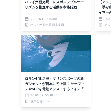
ハワイ州観光局、レスポンシブルツー
【アス
リズムを推進する活動を本格始動
一手が
イマー
で課題
2021-04-22 10:00
2021
ハワイ州観光局 日本支局
ロサンゼルス発・マリンスポーツの新
ガジェットが日本に初上陸！ サーフィ
ンやSUPを電動アシストするフィン「B
oost Fin（ブーストフィン）」 クラウ
2020-09-03 18:30
ドファンディングで9月3日より国内販
株式会社Grow
売開始！