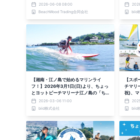
にて一般販売を開始！
初年度年
2026-06-08 08:00
2026
け【完
BeachWood Trading合同会社
bii
ンペーン
【湘南・江ノ島で始めるマリンライ
【スポ
フ！】2026年3月1日(日)より、ちょっ
チマリー
とヨットビーチマリーナ江ノ島の「ち
祝)、
ょっとマリンスクール」がリニューア
「ちょ
2026-03-06 11:00
202
ルいたします。
を開催
biid株式会社
bii