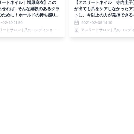
リートネイル｜増原麻衣】この
【アスリートネイル｜寺内圭子
出せれば…そんな経験のあるクラ
が出ても爪をケアしなかったア
のために！ホールドの持ち感UP
トに、今以上の力が発揮できる
回収のお手伝い！
メンテナンスを教える
-02-19 21:50
2021-02-05 14:10
アスリートサロン｜爪のコンディショニング専門メディア