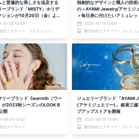
ムと普遍的な美しさを追及する
独創的なデザインと職人の技術
リーブランド「MISTY」ホリデ
の＜AYAMI Jewelry/アヤミ
クションが10月20日（金）より
＞毎日身に付けたいアミュレッ
始
スが10月19日（木）新登場
3-10-20 10:00
2023-10-19 15:00
会社ミスティー・コレクション
株式会社ミスティー・コレクシ
リーブランド《warmth（ワー
ジュエリーブランド 「AYAMI Je
が2023秋シーズンのLOOK B
(アヤミジュエリー)」 銀座三
公開
プアップストアを開催
3-08-31 15:30
2023-08-10 13:00
会社ユーストン
株式会社ミスティー・コレクシ