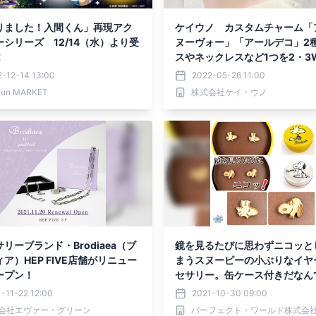
りました！入間くん」再現アク
ケイウノ カスタムチャーム「
シリーズ 12/14（水）より受
ヌーヴォー」「アールデコ」2種
！
スやネックレスなど1つを2・3
楽しめるジュエリー
-12-14 13:00
2022-05-26 11:00
Fun MARKET
株式会社ケイ・ウノ
リーブランド・Brodiaea（ブ
鏡を見るたびに思わずニコッと
ィア）HEP FIVE店舗がリニュー
まうスヌーピーの小ぶりなイヤ
ープン！
セサリー。缶ケース付きだなん
則！
-11-22 12:00
2021-10-30 09:00
会社エヴァー・グリーン
パーフェクト・ワールド株式会