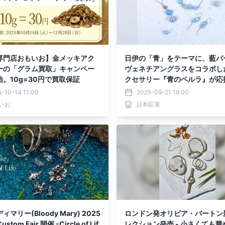
専門店おもいお】金メッキアク
日伊の「青」をテーマに、藍パ
ーの「グラム買取」キャンペー
ヴェネチアングラスをコラボし
。10g=30円で買取保証
クセサリー『青のペルラ』が応
サービスMakuakにて先行販売
-10-14 11:00
2025-09-21 18:00
いお
日本匠美
マリー(Bloody Mary) 2025
ロンドン発オリビア・バートン
ustom Fair 開催 -Circle of Lif
レクション発売 - 小さくても華