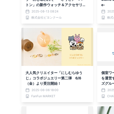
トン」の新作ウォッチ＆アクセサリ
e-
ー、8月15日登場
2025-08-13 08:24
2025
株式会社ビヨンクール
株式
大人気クリエイター「にしむらゆう
個室ワー
じ」コラボジュエリー第二弾 6/6
を運営
（金）より受注開始！
ズグルー
事業を
2025-06-06 18:00
202
FanFun MARKET
CHA