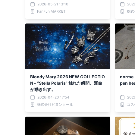
「ダッ
2026-05-21 13:10
2026
インの
FanFun MARKET
株式
Bloody Mary 2026 NEW COLLECTIO
norm
N - “Stella Polaris” 触れた瞬間、運命
pen he
が動き出す。
2026-04-20 17:54
2026
株式会社ビヨンクール
コス