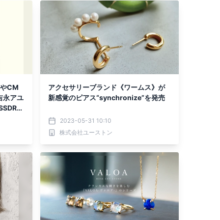
』やCM
アクセサリーブランド《ワームス》が
 吉永アユ
新感覚のピアス“synchronize”を発売
SDRO
2023-05-31 10:10
株式会社ユーストン