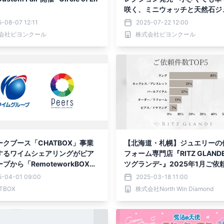
咲く、ミニウォッチと天然石ジ
ー
-08-07 12:11
2025-07-22 12:00
会社ビヨンクール
株式会社ビヨンクール
クブース「CHATBOX」事業
【北海道・札幌】ジュエリーの
するワイムシェアリングがピア
フォーム専門店『RITZ GLAND
プから「RemoteworkBOX」
ツグランデ-』2025年1月ご依
譲受
ランキング別に発表｜圧倒的１
5-04-01 09:00
2025-03-18 11:00
ったリング修理の依頼内容もご
TBOX
株式会社North Win Diamond