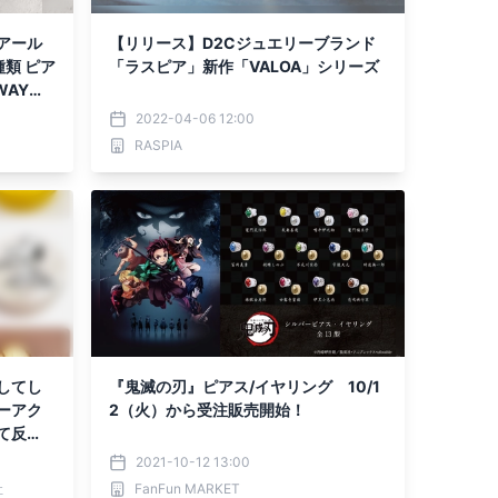
アール
【リリース】D2Cジュエリーブランド
類 ピア
「ラスピア」新作「VALOA」シリーズ
WAYで
2022-04-06 12:00
RASPIA
してし
『鬼滅の刃』ピアス/イヤリング 10/1
ーアク
2（火）から受注販売開始！
て反
2021-10-12 13:00
社
FanFun MARKET