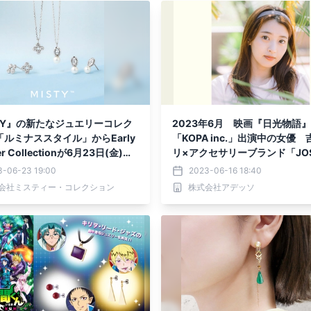
STY』の新たなジュエリーコレク
2023年6月 映画『日光物語
ルミナススタイル」からEarly
「KOPA inc.」出演中の女優
r Collectionが6月23日(金)よ
リ×アクセサリーブランド「JOS
PS 」とコラボレーション！！
3-06-23 19:00
2023-06-16 18:40
会社ミスティー・コレクション
株式会社アデッソ