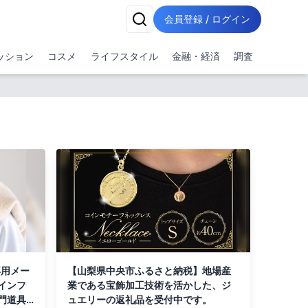
会員登録 / ログイン
ッション
コスメ
ライフスタイル
金融・経済
調査
専用メー
【山梨県中央市ふるさと納税】地場産
インフ
業である宝飾加工技術を活かした、ジ
門道具
ュエリーの返礼品を受付中です。