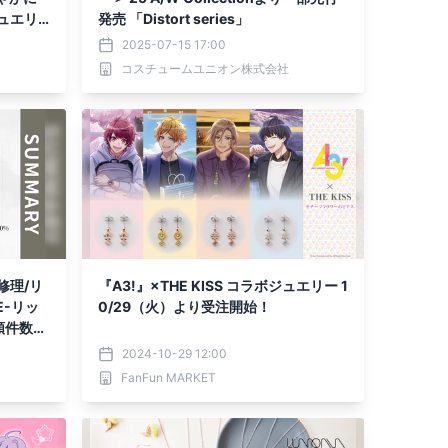
ュエリ
発売 「Distort series」
2025-07-15 17:00
コスチュームユニオン株式会社
修理/リ
『A3!』×THE KISS コラボジュエリー 1
E-リッ
0/29（火）より受注開始！
頼件数を
位であ
2024-10-29 12:00
紹介！
FanFun MARKET