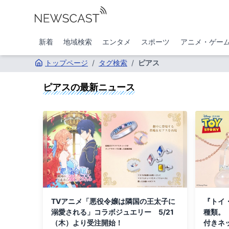
新着
地域検索
エンタメ
スポーツ
アニメ・ゲー
トップページ
/
タグ検索
/
ピアス
ピアス
の最新ニュース
TVアニメ「悪役令嬢は隣国の王太子に
『トイ
溺愛される」コラボジュエリー 5/21
種類。
（木）より受注開始！
付きネ