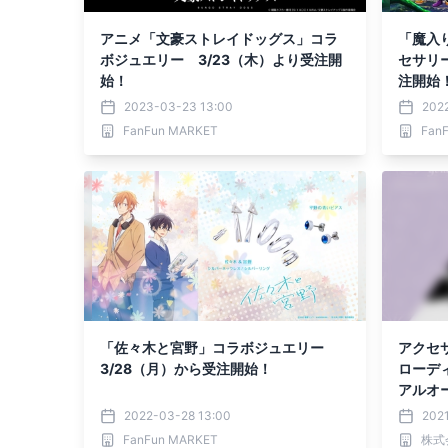
アニメ「文豪ストレイドッグス」コラ
「魔入
ボジュエリー 3/23（木）より受注開
セサリー
始！
注開始
2023-03-23 13:00
2022
FanFun MARKET
Fan
「佐々木と宮野」コラボジュエリー
アクセサ
3/28（月）から受注開始！
ローデ
アルオ
2022-03-28 13:00
2021
FanFun MARKET
株式