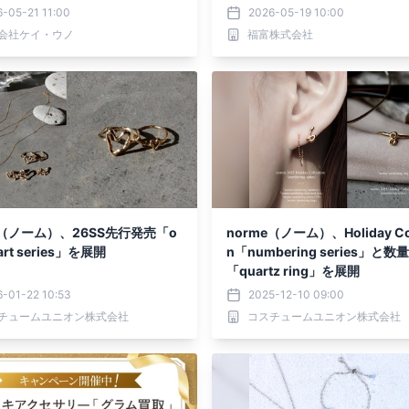
キー＆バニー」左右異なるデザ
不要」の初心者向けキットを発
-05-21 11:00
2026-05-19 10:00
ピアス
会社ケイ・ウノ
福富株式会社
e（ノーム）、26SS先行発売「o
norme（ノーム）、Holiday Col
art series」を展開
n「numbering series」と数
「quartz ring」を展開
-01-22 10:53
2025-12-10 09:00
チュームユニオン株式会社
コスチュームユニオン株式会社