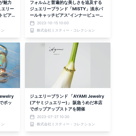
が魅力
フォルムと普遍的な美しさを追及する
ジュエリー
ジュエリーブランド「MISTY」淡水パ
トピア
ールキャッチピアス”インナービューテ
ィー”シリーズが新発売
2023-10-15 10:00
ョン
株式会社ミスティー・コレクション
welry
ジュエリーブランド 「AYAMI Jewelry
越でポッ
(アヤミジュエリー)」 阪急うめだ本店
でポップアップストアを開催
2023-07-27 10:30
ョン
株式会社ミスティー・コレクション