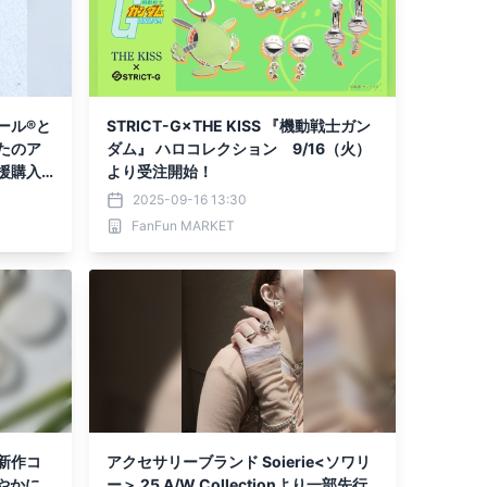
ール®と
STRICT-G×THE KISS 『機動戦士ガン
たのア
ダム』 ハロコレクション 9/16（火）
援購入
より受注開始！
中です。
2025-09-16 13:30
FanFun MARKET
新作コ
アクセサリーブランド Soierie<ソワリ
やかに
ー＞ 25 A/W Collectionより一部先行