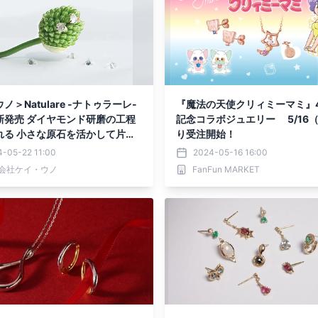
ノ＞Natulare -ナトゥラーレ-
『魔法の天使クリィミーマミ』
新発売 ダイヤモンド研磨の工程
記念コラボジュエリー 5/16
れる 小さな原石を活かして片耳
り受注開始！
しめる
4-05-22 11:00
2024-05-16 16:00
会社ケイ・ウノ
FanFun MARKET