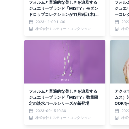
フォルムと普遍的な美しさを追及する
フォル
ジュエリーブランド「MISTY」モダン
ジュエ
ドロップコレクションが11月9日(木)新
ーコレ
登場
販売開
2023-11-09 11:30
202
株式会社ミスティー・コレクション
株式
フォルムと普遍的な美しさを追及する
アクセサ
ジュエリーブランド「MISTY」数量限
ムス）》
定の淡水パールシリーズが新登場
OOKを
2023-09-15 10:30
202
株式会社ミスティー・コレクション
株式