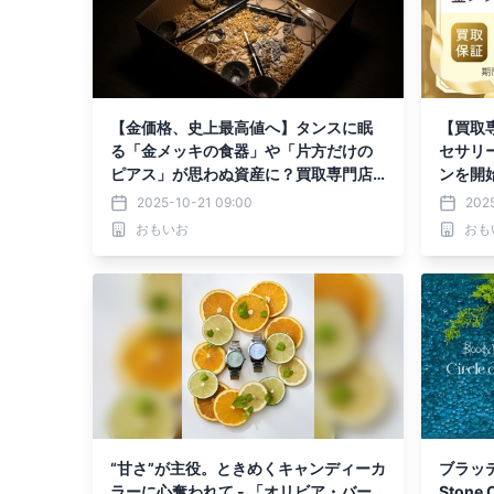
【金価格、史上最高値へ】タンスに眠
【買取
る「金メッキの食器」や「片方だけの
セサリ
ピアス」が思わぬ資産に？買取専門店
ンを開始
で相談が前年比50%増
2025-10-21 09:00
2025
おもいお
おも
“甘さ”が主役。ときめくキャンディーカ
ブラッディ
ラーに心奪われて - 「オリビア・バー
Stone C