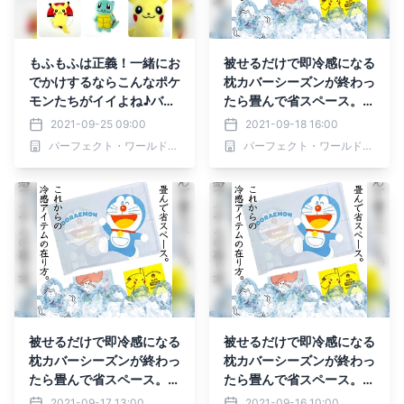
もふもふは正義！一緒にお
被せるだけで即冷感になる
でかけするならこんなポケ
枕カバーシーズンが終わっ
モンたちがイイよね♪バッ
たら畳んで省スペース。ド
チタイプだからどこでも付
ラえもんやピカチュウ、ア
2021-09-25 09:00
2021-09-18 16:00
けられる！
リエルの冷感まくらカバー
パーフェクト・ワールド株式会社
パーフェクト・ワールド株式会社
被せるだけで即冷感になる
被せるだけで即冷感になる
枕カバーシーズンが終わっ
枕カバーシーズンが終わっ
たら畳んで省スペース。ド
たら畳んで省スペース。ド
ラえもんやピカチュウ、ア
ラえもんやピカチュウ、ア
2021-09-17 13:00
2021-09-16 10:00