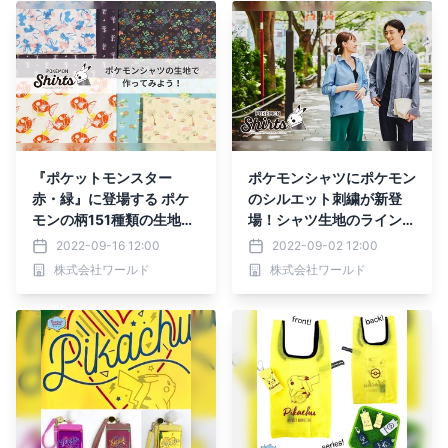
『ポケットモンスター
ポケモンシャツにポケモン
赤・緑』に登場する ポケ
のシルエット刺繍が新登
モンの柄151種類の生地を
場！シャツ生地のラインナ
販売開始！
ップも豊富に！
2022-09-16 12:00
2022-09-02 12:00
株式会社ワールド
株式会社ワールド