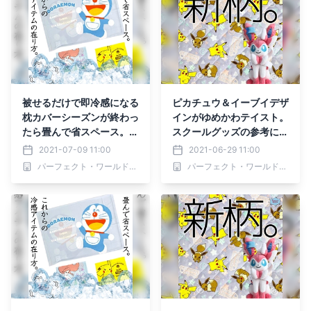
被せるだけで即冷感になる
ピカチュウ＆イーブイデザ
枕カバーシーズンが終わっ
インがゆめかわテイスト。
たら畳んで省スペース。ド
スクールグッズの参考にし
ラえもんやピカチュウ、ア
てくださいね！
2021-07-09 11:00
2021-06-29 11:00
リエルの冷感まくらカバー
パーフェクト・ワールド株式会社
パーフェクト・ワールド株式会社