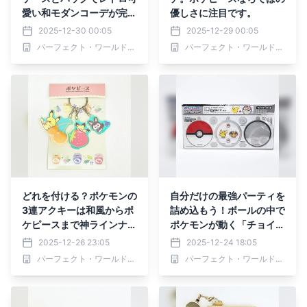
愛い和モダンコーデが完
優しさに注目です。
成！
2025-12-30 00:05
2025-12-29 00:05
パーフェクト・ワールド株式会社
パーフェクト・ワールド株式会社
どれを付ける？ポケモンの
自分だけの最強パーティを
3連アクキーは和風からポ
詰め込もう！ボールの中で
ケピースまで神ラインナッ
ポケモンが動く「チョイつ
プ！
めアクキー」が楽しすぎ
2025-12-26 23:05
2025-12-24 18:05
る！
パーフェクト・ワールド株式会社
パーフェクト・ワールド株式会社