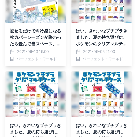
被せるだけで即冷感になる
はい。きれいなプチプラき
枕カバーシーズンが終わっ
ました。夏の持ち運びに、
たら畳んで省スペース。ド
ポケモンのクリアマルチケ
ラえもんやピカチュウ、ア
ースは３サイズ展開。
2021-09-13 19:00
2021-09-05 21:00
リエルの冷感まくらカバー
パーフェクト・ワールド株式会社
パーフェクト・ワールド株式会社
はい。きれいなプチプラき
はい。きれいなプチプラき
ました。夏の持ち運びに、
ました。夏の持ち運びに、