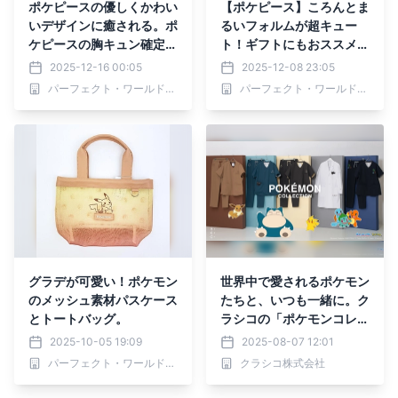
ポケピースの優しくかわい
【ポケピース】ころんとま
いデザインに癒される。ポ
るいフォルムが超キュー
ケピースの胸キュン確定な
ト！ギフトにもおススメ
ポーチです。
な、ピカチュウの癒やしフ
2025-12-16 00:05
2025-12-08 23:05
ェイスマグカップ
パーフェクト・ワールド株式会社
パーフェクト・ワールド株式会社
グラデが可愛い！ポケモン
世界中で愛されるポケモン
のメッシュ素材パスケース
たちと、いつも一緒に。ク
とトートバッグ。
ラシコの「ポケモンコレク
ション」第4弾、2025年8
2025-10-05 19:09
2025-08-07 12:01
月7日(木)発売決定！
パーフェクト・ワールド株式会社
クラシコ株式会社