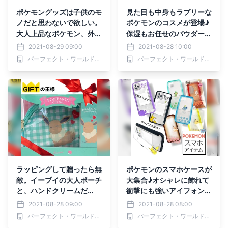
ポケモングッズは子供のモ
見た目も中身もラブリーな
ノだと思わないで欲しい。
ポケモンのコスメが登場♪
大人上品なポケモン、外は
保湿もお任せのパウダー＆
シンプル中はどこまでも可
リップクリーム
2021-08-29 09:00
2021-08-28 10:00
愛くが鉄則のポケモングッ
パーフェクト・ワールド株式会社
パーフェクト・ワールド株式会社
ズ達から目が離せない！
ラッピングして贈ったら無
ポケモンのスマホケースが
敵。イーブイの大人ポーチ
大集合♪オシャレに飾れて
と、ハンドクリームだ
衝撃にも強いアイフォンケ
と！？！？
ースたち
2021-08-28 09:00
2021-08-28 08:00
パーフェクト・ワールド株式会社
パーフェクト・ワールド株式会社