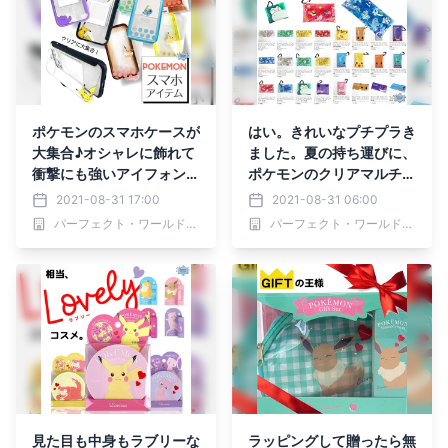
ポケモンのスマホケースが
はい。きれいなプチプラき
大集合♪オシャレに飾れて
ました。夏の持ち運びに、
衝撃にも強いアイフォンケ
ポケモンのクリアマルチケ
ースたち
ースは３サイズ展開。
2021-08-31 17:00
2021-08-31 06:00
パーフェクト・ワールド株式会社
パーフェクト・ワールド株式会社
見た目も中身もラブリーな
ラッピングして贈ったら無