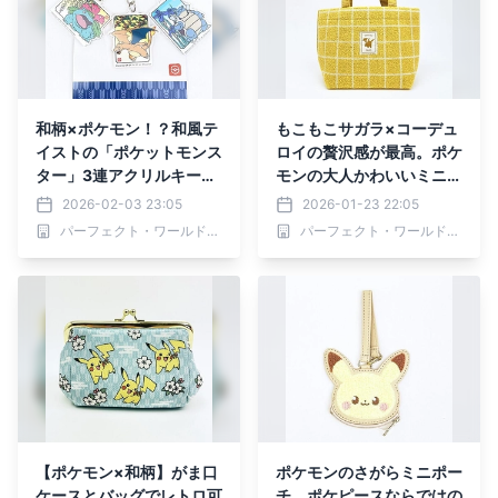
和柄×ポケモン！？和風テ
もこもこサガラ×コーデュ
イストの「ポケットモンス
ロイの贅沢感が最高。ポケ
ター」3連アクリルキーホ
モンの大人かわいいミニト
ルダーから、デフォルメオ
ート
2026-02-03 23:05
2026-01-23 22:05
ーロラアクリルキーホルダ
パーフェクト・ワールド株式会社
パーフェクト・ワールド株式会社
ーまで！
【ポケモン×和柄】がま口
ポケモンのさがらミニポー
ケースとバッグでレトロ可
チ。ポケピースならではの