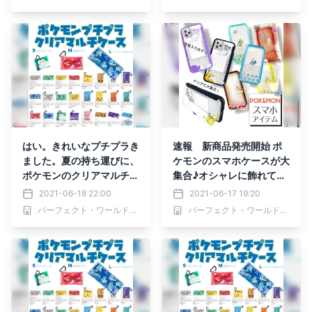
はい。きれいなプチプラき
速報 新商品発売開始 ポ
ました。夏の持ち運びに、
ケモンのスマホケースが大
ポケモンのクリアマルチケ
集合♪オシャレに飾れて衝
ースは３サイズ展開。
撃にも強いアイフォンケー
2021-06-18 22:00
2021-06-17 19:20
スたち
パーフェクト・ワールド株式会社
パーフェクト・ワールド株式会社