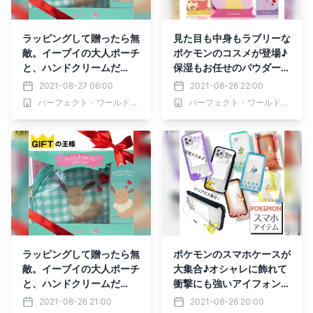
ラッピングして贈ったら無
見た目も中身もラブリーな
敵。イーブイの大人ポーチ
ポケモンのコスメが登場♪
と、ハンドクリームだ
保湿もお任せのパウダー＆
と！？！？
リップクリーム
2021-08-27 06:00
2021-08-26 22:00
パーフェクト・ワールド株式会社
パーフェクト・ワールド株式会社
ラッピングして贈ったら無
ポケモンのスマホケースが
敵。イーブイの大人ポーチ
大集合♪オシャレに飾れて
と、ハンドクリームだ
衝撃にも強いアイフォンケ
と！？！？
ースたち
2021-08-26 21:00
2021-08-26 20:00