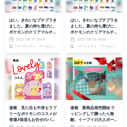
はい。きれいなプチプラき
はい。きれいなプチプラき
ました。夏の持ち運びに、
ました。夏の持ち運びに、
ポケモンのクリアマルチケ
ポケモンのクリアマルチケ
ースは３サイズ展開。
ースは３サイズ展開。
2021-06-17 19:00
2021-06-16 16:00
パーフェクト・ワールド株式会社
パーフェクト・ワールド株式会社
速報 見た目も中身もラブ
速報 新商品発売開始 ラ
リーなポケモンのコスメが
ッピングして贈ったら無
登場♪保湿もお任せのパウ
敵。イーブイの大人ポーチ
ダー＆リップクリーム
と、ハンドクリームだ
2021-06-15 20:40
2021-06-15 20:30