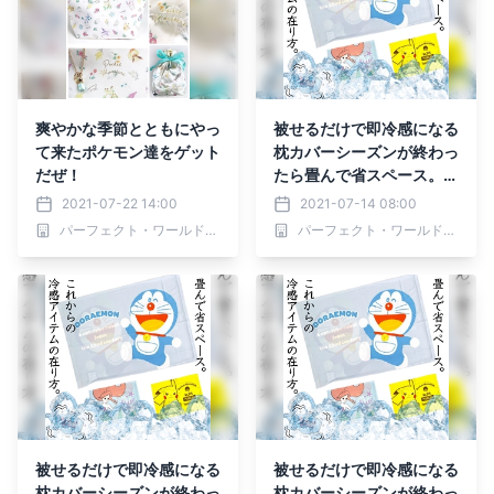
爽やかな季節とともにやっ
被せるだけで即冷感になる
て来たポケモン達をゲット
枕カバーシーズンが終わっ
だぜ！
たら畳んで省スペース。ド
ラえもんやピカチュウ、ア
2021-07-22 14:00
2021-07-14 08:00
リエルの冷感まくらカバー
パーフェクト・ワールド株式会社
パーフェクト・ワールド株式会社
被せるだけで即冷感になる
被せるだけで即冷感になる
枕カバーシーズンが終わっ
枕カバーシーズンが終わっ