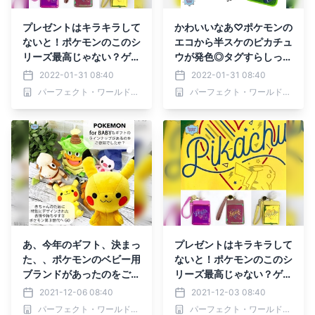
プレゼントはキラキラして
かわいいなあ♡ポケモンの
ないと！ポケモンのこのシ
エコから半スケのピカチュ
リーズ最高じゃない？ゲン
ウが発色◎タグすらしっぽ
ガーもいるよ♪イーブイ
に見えてきちゃうのは好き
2022-01-31 08:40
2022-01-31 08:40
も、いるよ♪
すぎるから？
パーフェクト・ワールド株式会社
パーフェクト・ワールド株式会社
あ、今年のギフト、決まっ
プレゼントはキラキラして
た、、ポケモンのベビー用
ないと！ポケモンのこのシ
ブランドがあったのをご存
リーズ最高じゃない？ゲン
知ですか？“モンポケ”シリ
ガーもいるよ♪イーブイ
2021-12-06 08:40
2021-12-03 08:40
ーズから赤ちゃんへ向けた
も、いるよ♪
パーフェクト・ワールド株式会社
パーフェクト・ワールド株式会社