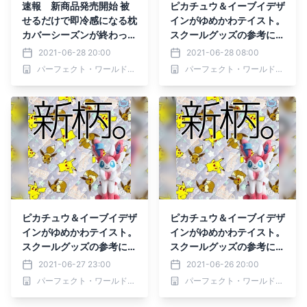
速報 新商品発売開始 被
ピカチュウ＆イーブイデザ
せるだけで即冷感になる枕
インがゆめかわテイスト。
カバーシーズンが終わった
スクールグッズの参考にし
ら畳んで省スペース。ドラ
てくださいね！
2021-06-28 20:00
2021-06-28 08:00
えもんやピカチュウ、アリ
パーフェクト・ワールド株式会社
パーフェクト・ワールド株式会社
エルの冷感まくらカバー
ピカチュウ＆イーブイデザ
ピカチュウ＆イーブイデザ
インがゆめかわテイスト。
インがゆめかわテイスト。
スクールグッズの参考にし
スクールグッズの参考にし
てくださいね！
てくださいね！
2021-06-27 23:00
2021-06-26 20:00
パーフェクト・ワールド株式会社
パーフェクト・ワールド株式会社