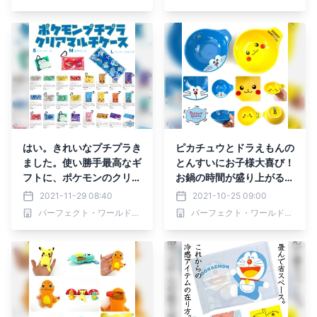
洗えるぬいぐるみをご紹介
♪
はい。きれいなプチプラき
ピカチュウとドラえもんの
ました。使い勝手最高なギ
とんすいにお子様大喜び！
フトに、ポケモンのクリア
お鍋の時間が盛り上がるキ
マルチケースは３サイズ展
ャラクターとんすいは、子
2021-11-29 08:40
2021-10-25 09:00
開。
供用食器としても使える♪
パーフェクト・ワールド株式会社
パーフェクト・ワールド株式会社