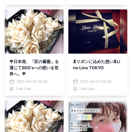
🌹日本発、「匠の薔薇」を
🎗リボンに込めた想い🎗Li
通じてSDG'sへの想いを世
no Lino TOKYO
界へ。🌹
2021-02-27 00:50
2021-02-27 00:40
Lino Lino
Lino Lino