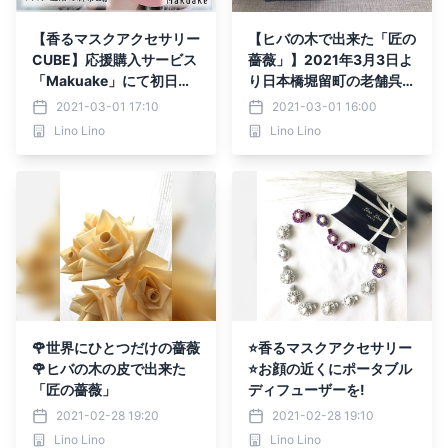
【香るマスクアクセサリー
【ヒバの木で出来た「匠の
CUBE】応援購入サービス
薔薇」】2021年3月3日よ
「Makuake」にて初日に
り日本橋堀留町の老舗呉服
目標達成
問屋田源にて発売開始
2021-03-01 17:10
2021-03-01 16:00
Lino Lino
Lino Lino
🌹世界にひとつだけの薔薇
⭐️香るマスクアクセサリー
🌹ヒバの木の皮で出来た
⭐️お顔の近くにポータブル
「匠の薔薇」
ディフューザーを!
2021-02-28 19:20
2021-02-28 19:10
Lino Lino
Lino Lino