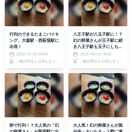
行列のできるたまごバイキ
八王子駅が八玉子駅に！？
ング、大森駅・西荻窪駅に
幻の卵屋さんが王子駅に続
出現！
き八王子駅も玉子にしちゃ
う！
2022-07-02 09:00
2022-06-03 16:20
一般社団法人 日本たまごかけごはん研究所
一般社団法人 日本たまごかけごはん研究所
卵で行列！？大人気の「幻
大人気！幻の卵屋さんが国
の卵屋さん」が新宿駅に出
分寺・さいたま・上野に連