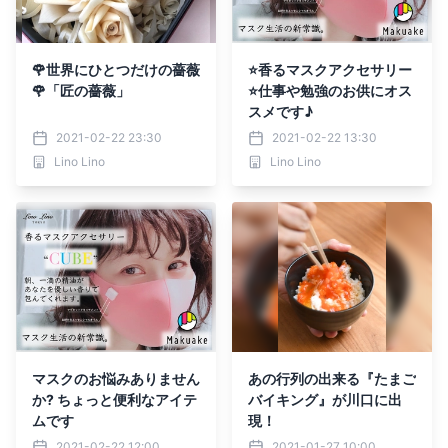
🌹世界にひとつだけの薔薇
⭐️香るマスクアクセサリー
🌹「匠の薔薇」
⭐️仕事や勉強のお供にオス
スメです♪
2021-02-22 23:30
2021-02-22 13:30
Lino Lino
Lino Lino
マスクのお悩みありません
あの行列の出来る『たまご
か? ちょっと便利なアイテ
バイキング』が川口に出
ムです
現！
2021-02-22 12:00
2021-01-27 10:00