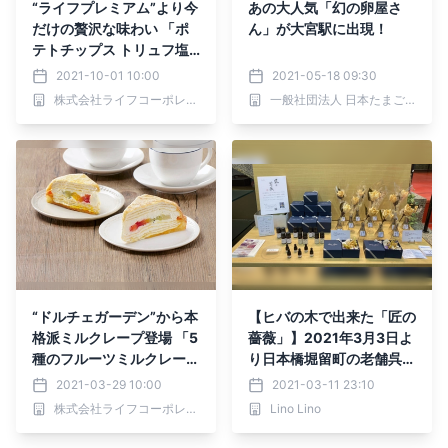
“ライフプレミアム”より今
あの大人気「幻の卵屋さ
だけの贅沢な味わい 「ポ
ん」が大宮駅に出現！
テトチップス トリュフ塩
味」を期間限定販売
2021-10-01 10:00
2021-05-18 09:30
株式会社ライフコーポレーション
一般社団法人 日本たまごかけごはん研究所
“ドルチェガーデン”から本
【ヒバの木で出来た「匠の
格派ミルクレープ登場 「5
薔薇」】2021年3月3日よ
種のフルーツミルクレー
り日本橋堀留町の老舗呉服
プ」新発売
問屋田源にて発売開始
2021-03-29 10:00
2021-03-11 23:10
株式会社ライフコーポレーション
Lino Lino