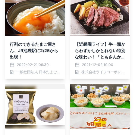
行列のできるたまご屋さ
【近畿圏ライフ】牛一頭か
ん、JR池袋駅に2/25から
らわずかしかとれない特別
出現！
な味わい！「ともさんかく
のローストビーフステー
2022-02-21 09:30
2021-12-02 10:00
キ」を販売中
一般社団法人 日本たまごかけごはん研究所
株式会社ライフコーポレーション