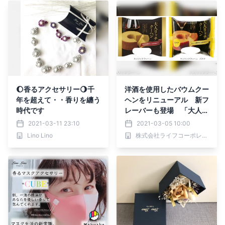
🌔香るアクセサリー🌖千
洋酒を使用したバウムクー
年を超えて・・香りを纏う
ヘンをリニューアル 新フ
時代です
レーバーも登場 「大人リ
ッチクーヘン」シリーズ2
2021-03-11 23:10
2021-03-05 10:00
品発売
Lino Lino
株式会社ライフコーポレーション