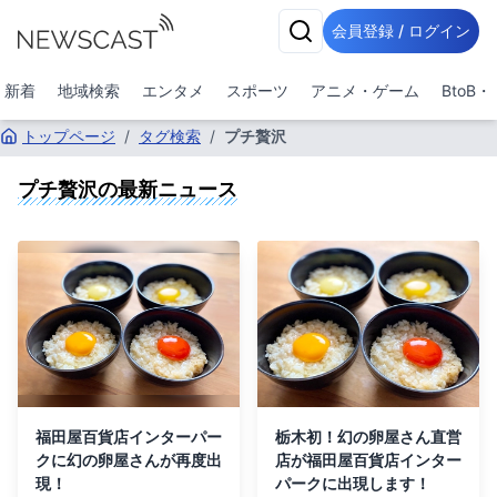
会員登録 / ログイン
新着
地域検索
エンタメ
スポーツ
アニメ・ゲーム
BtoB
トップページ
/
タグ検索
/
プチ贅沢
プチ贅沢
の最新ニュース
福田屋百貨店インターパー
栃木初！幻の卵屋さん直営
クに幻の卵屋さんが再度出
店が福田屋百貨店インター
現！
パークに出現します！