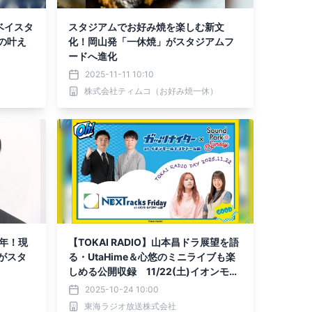
ベイスタ
スタジアムでお好み焼を楽しむ新文
の叶え
化！岡山発「一休焼」がスタジアムフ
ードへ進化
2025-11-11 10:10
株式会社ティムコ（お好み焼一休）
年！現
【TOKAI RADIO】山本昌ドラ展望を語
がスタ
る・UtaHime＆心悠のミニライブも楽
しめる公開収録 11/22(土)イオンモー
ルナゴヤドーム前にて実施
2025-10-24 10:00
東海ラジオ放送株式会社