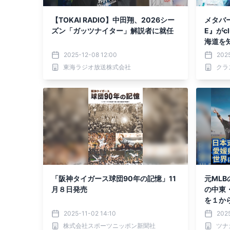
【TOKAI RADIO】中田翔、2026シー
メタバ
ズン「ガッツナイター」解説者に就任
E』がc
海道を
う！
2025-12-08 12:00
2025
東海ラジオ放送株式会社
クラ
「阪神タイガース球団90年の記憶」11
元ML
月８日発売
の中東
を１か
ウドフ
2025-11-02 14:10
2025
株式会社スポーツニッポン新聞社
ツナ