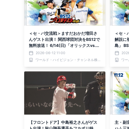
＜セ・パ交流戦＞ますだおかだ増田さ
＜セ・
んゲスト出演！ 関西球団対決をBS12で
解説に初
無料放送！ 6/14(日)「オリックスvs.阪
島」 B
神」BS12プロ野球中継2026
2026-06-12 11:00
202
ワールド・ハイビジョン・チャンネル株式会社
【フロントドア】中島裕之さんがゲス
主・副
ト出演！秋山翔吾選手をフカボリ特
ハム三連