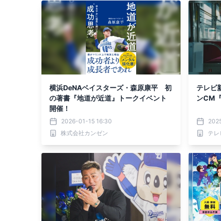
横浜DeNAベイスターズ・森原康平 初
テレビ
の著書『地道が近道』トークイベント
ンCM
開催！
2026-01-15 16:30
202
株式会社カンゼン
テレ