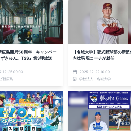
新広島開局50周年 キャンペー
【名城大学】硬式野球部の新監
『ずきゅん。TSS』第3弾放送
内壮馬 現コーチが就任
5-12-25 09:00
2025-12-22 10:00
ビ新広島
学校法人 名城大学