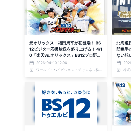
元オリックス・福田周平が初登場！ BS
北海道
12ビジター応援放送を盛り上げる！ 4/1
郎選手
0「楽天vs.オリックス」BS12プロ野球
ない想
中継2026
2026-04-10 12:00
202
ワールド・ハイビジョン・チャンネル株式会社
株式