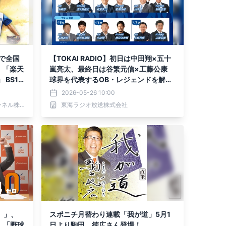
2で全国
【TOKAI RADIO】初日は中田翔×五十
嵐亮太、最終日は谷繁元信×工藤公康
 BS12
球界を代表するOB・レジェンドを解説
陣に迎え「ガッツナイター」中日6連戦
2026-05-26 10:00
を実況生中継
ワールド・ハイビジョン・チャンネル株式会社
東海ラジオ放送株式会社
ウ）」、
スポニチ月替わり連載「我が道」5月1
し「野球
日より駒田 徳広さん登場！