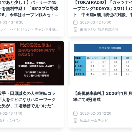
まであと少し！】パ・リーグ45
【TOKAI RADIO】「ガッツナ
を無料中継！ 「BS12プロ野球
ープニング10DAYS」3/21(土
26」 今年はオープン戦＆セ・リ
ト 中田翔×細川成也の対談、中
放送！
NA戦チケットプレゼントも
6-03-13 16:30
2026-03-12 10:00
ワールド・ハイビジョン・チャンネル株式会社
東海ラジオ放送株式会社
投手・田原誠次の人生逆転コラ
【高視聴率御礼】2026年1月 
巨人をクビになりハローワーク
率にて4冠達成
た男が、工場勤務で見つけた“本
”』2月16日発売
-02-13 11:10
2026-02-03 12:20
会社カンゼン
広島ホームテレビ