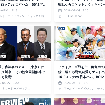
「ロッテvs.日本ハム」BS12プロ
観戦ならロケットナウ」キャン
2026
を実施
-05-11 15:15
2026-05-08 15:30
ワールド・ハイビジョン・チャンネル株式会社
CP One Japan
満、講演会のゲスト（東京）に
ファイターズ戦を主・副音声で
、江川卓！ その他全国開催地で
続中継！ 牧野真莉愛もゲスト出演
も決定!!
14「ロッテvs.日本ハム」BS1
球中継2026
6-04-27 12:00
2026-04-14 11:00
）キョードーメディアス