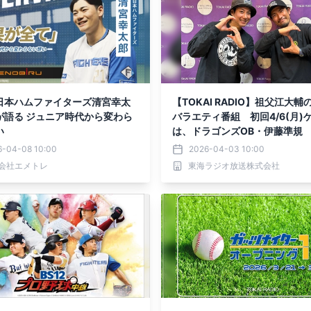
日本ハムファイターズ清宮幸太
【TOKAI RADIO】祖父江大
が語る ジュニア時代から変わら
バラエティ番組 初回4/6(月)
い
は、ドラゴンズOB・伊藤準規
6-04-08 10:00
2026-04-03 10:00
会社エメトレ
東海ラジオ放送株式会社