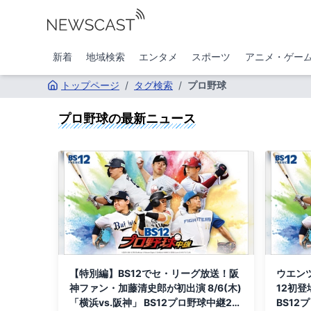
新着
地域検索
エンタメ
スポーツ
アニメ・ゲー
トップページ
/
タグ検索
/
プロ野球
プロ野球
の最新ニュース
【特別編】BS12でセ・リーグ放送！阪
ウエンツ
神ファン・加藤清史郎が初出演 8/6(木)
12初登
「横浜vs.阪神」 BS12プロ野球中継20
BS12