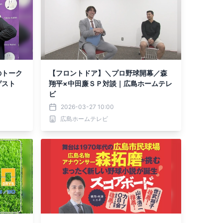
輔のトーク
【フロントドア】＼プロ野球開幕／森
ゲスト
翔平×中田廉ＳＰ対談｜広島ホームテレ
ビ
2026-03-27 10:00
広島ホームテレビ