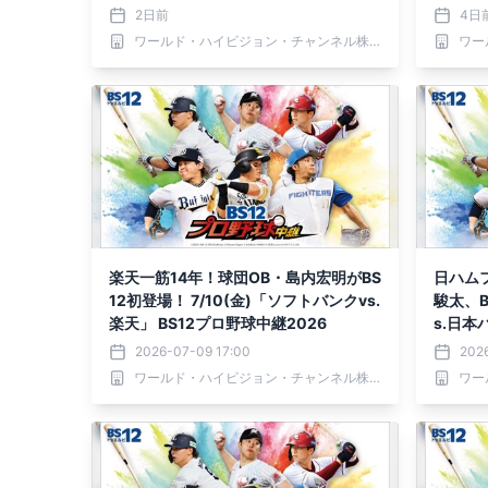
26
2日前
4日
ワールド・ハイビジョン・チャンネル株式会社
楽天一筋14年！球団OB・島内宏明がBS
日ハムフ
12初登場！ 7/10(金)「ソフトバンクvs.
駿太、B
楽天」 BS12プロ野球中継2026
s.日本
2026-07-09 17:00
202
ワールド・ハイビジョン・チャンネル株式会社