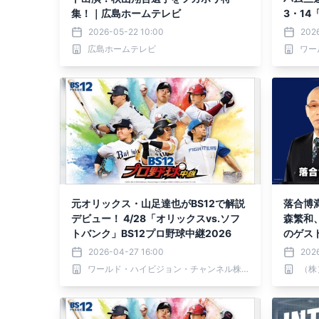
集！｜広島ホームテレビ
3・14
野球中継
2026-05-22 10:00
2026
広島ホームテレビ
元オリックス・山足達也がBS12で解説
落合博
デビュー！ 4/28「オリックスvs.ソフ
森繁和
トバンク」BS12プロ野球中継2026
のゲスト
2026-04-27 16:00
202
ワールド・ハイビジョン・チャンネル株式会社
（株