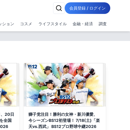
会員登録 / ログイン
ッション
コスメ
ライフスタイル
金融・経済
調査
日、20日
獅子党注目！勝利の女神・新川優愛、
を全国
今シーズンBS12初登場！ 7/18(土)「楽
026
天vs.西武」 BS12プロ野球中継2026