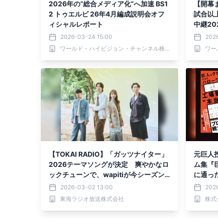
2026年の“総合メディア化”へ加速 BS1
【開幕
2 トゥエルビ 26年4月編成説明会オフ
試合以上
ィシャルレポート
中継20
ーグも
2026-03-24 15:00
202
ワールド・ハイビジョン・チャンネル株式会社
【TOKAI RADIO】「ガッツナイター」
元巨人
2026テーマソングが決定 爽やかなロ
ム集『
ックチューンで、wapitiが今シーズン
に通っ
を盛り上げる
当の幸せ
2026-03-02 13:00
2026
東海ラジオ放送株式会社
株式