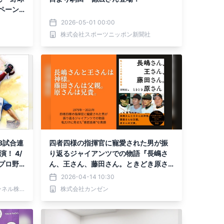
ペーン
2026-05-01 00:00
株式会社スポーツニッポン新聞社
3試合連
四者四様の指揮官に寵愛された男が振
！ 4/
り返るジャイアンツでの物語『長嶋さ
2プロ野
ん、王さん、藤田さん。ときどき原さ
ん』が4月14日に発売
2026-04-14 10:30
ワールド・ハイビジョン・チャンネル株式会社
株式会社カンゼン