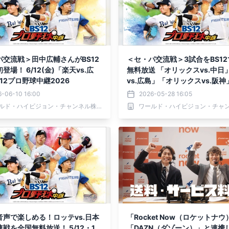
パ交流戦＞田中広輔さんがBS12
＜セ・パ交流戦＞3試合をBS1
登場！ 6/12(金)「楽天vs.広
無料放送 「オリックスvs.中日」「楽天
S12プロ野球中継2026
vs.広島」「オリックスvs.阪神」
プロ野球中継2026
6-06-10 16:00
2026-05-28 16:05
ワールド・ハイビジョン・チャンネル株式会社
音声で楽しめる！ロッテvs.日本
「Rocket Now（ロケットナ
戦を全国無料放送！ 5/12・1
「DAZN（ダゾーン）」と連携