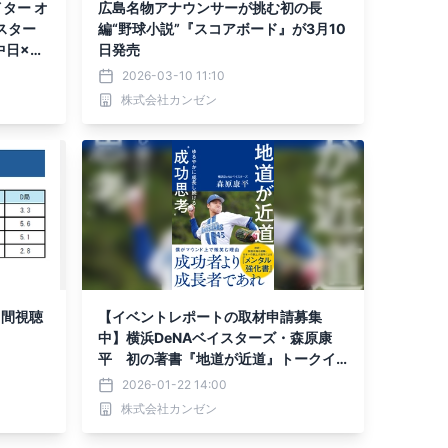
イター オ
広島名物アナウンサーが挑む初の長
)スター
編“野球小説”『スコアボード』が3月10
日×De
日発売
2026-03-10 11:10
株式会社カンゼン
月間視聴
【イベントレポートの取材申請募集
中】横浜DeNAベイスターズ・森原康
平 初の著書『地道が近道』トークイ
ベント開催！
2026-01-22 14:00
株式会社カンゼン