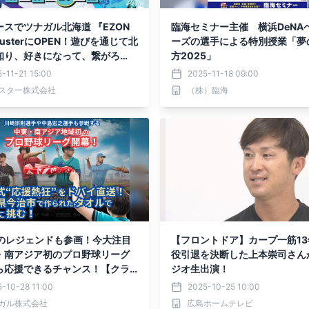
ースでツナガル北海道 『EZON
臨海セミナー主催 横浜DeNA
lusterにOPEN！遊びを通じて北
ーズの選手による特別授業「夢
知り、好きになって、繋がろ
方2025」
-11-21 15:00
2025-11-18 09:00
スター株式会社
（株）臨海
Bのレジェンドも参画！今大注目
【フロントドア】カープ一筋13
・南アジア初のプロ野球リーグ
役引退を決断した上本崇司さん
ら応援できるチャンス！【クラ
ジオ生出演！
ァンディング開始のお知らせ】
-10-28 11:00
2025-10-25 10:00
ガル株式会社
広島ホームテレビ