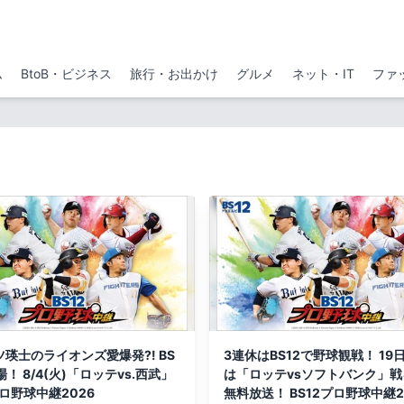
ム
BtoB・ビジネス
旅行・お出かけ
グルメ
ネット・IT
ファ
瑛士のライオンズ愛爆発?! BS
3連休はBS12で野球観戦！ 19
場！ 8/4(火)「ロッテvs.西武」
は「ロッテvsソフトバンク」戦
プロ野球中継2026
無料放送！ BS12プロ野球中継2