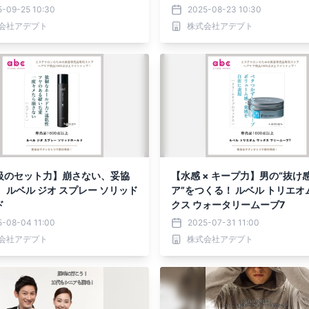
5-09-25 10:30
2025-08-23 10:30
会社アデプト
株式会社アデプト
級のセット力】崩さない、妥協
【水感 × キープ力】男の“抜け
 ルベル ジオ スプレー ソリッド
ア”をつくる！ ルベル トリエオ
ド
クス ウォータリームーブ7
5-08-04 11:00
2025-07-31 11:00
会社アデプト
株式会社アデプト