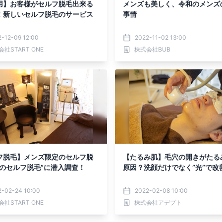
用】お客様がセルフ脱毛出来る
メンズも美しく、令和のメンズ
！新しいセルフ脱毛のサービス
事情
-12-09 12:00
2022-11-02 13:00
社START ONE
株式会社BUB
フ脱毛】メンズ限定のセルフ脱
【たるみ肌】毛穴の開きがたる
男のセルフ脱毛”に潜入調査！
原因？洗顔だけでなく”光”で改善
2-02-24 10:00
2022-02-08 10:00
社START ONE
株式会社アデプト