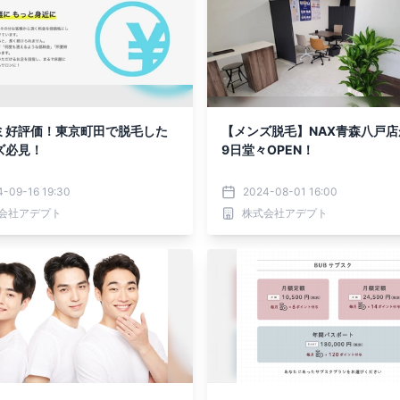
ミ好評価！東京町田で脱毛した
【メンズ脱毛】NAX青森八戸店
ズ必見！
9日堂々OPEN！
4-09-16 19:30
2024-08-01 16:00
会社アデプト
株式会社アデプト