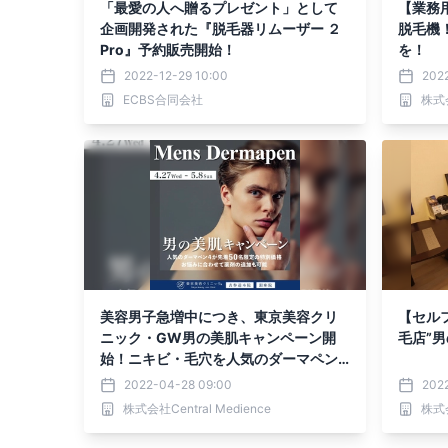
「最愛の人へ贈るプレゼント」として
【業務
企画開発された『脱毛器リムーザー ２
脱毛機
Pro』予約販売開始！
を！
2022-12-29 10:00
2022
ECBS合同会社
株式会
美容男子急増中につき、東京美容クリ
【セル
ニック・GW男の美肌キャンペーン開
毛店”
始！ニキビ・毛穴を人気のダーマペン
で一撃
2022-04-28 09:00
202
株式会社Central Medience
株式会