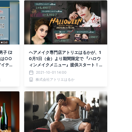
子 (2
ヘアメイク専門店アトリエはるかが、1
人は○○
0月1日（金）より期間限定で 『ハロウ
アイテム
ィンメイクメニュー』提供スタート！
〜韓国発祥！今流行中のセルフ写真が
2021-10-01 14:00
お得に楽しめるキャンペーン実施中♪〜
社
株式会社アトリエはるか