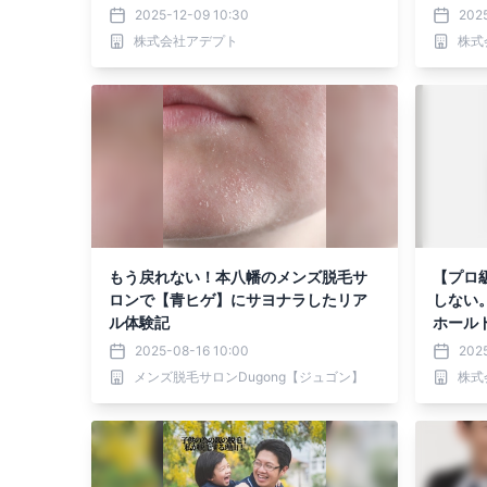
2025-12-09 10:30
202
株式会社アデプト
株式
もう戻れない！本八幡のメンズ脱毛サ
【プロ
ロンで【青ヒゲ】にサヨナラしたリア
しない。
ル体験記
ホール
2025-08-16 10:00
202
メンズ脱毛サロンDugong【ジュゴン】
株式