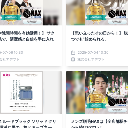
や隙間時間を有効活用！】 サク
【思い立ったその日から！】 脱
毛で、清潔感と自信を手に入れ
つでも”始められる。
5-07-06 10:30
2025-07-04 10:30
会社アデプト
株式会社アデプト
 ルードブラック ソリッド グリ
メンズ脱毛NAXは【全店舗駅チ
 硬派な男の、艶とキープ力 ―
から続けやすい！