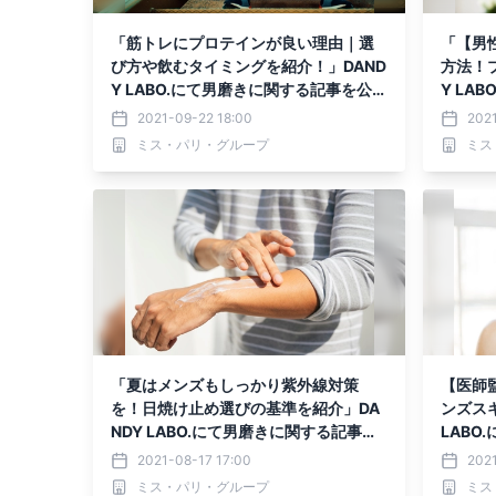
「筋トレにプロテインが良い理由｜選
「【男
び方や飲むタイミングを紹介！」DAND
方法！
Y LABO.にて男磨きに関する記事を公
Y LA
開！
開！
2021-09-22 18:00
2021
ミス・パリ・グループ
ミス
「夏はメンズもしっかり紫外線対策
【医師
を！日焼け止め選びの基準を紹介」DA
ンズス
NDY LABO.にて男磨きに関する記事を
LABO
公開！
開！
2021-08-17 17:00
2021
ミス・パリ・グループ
ミス