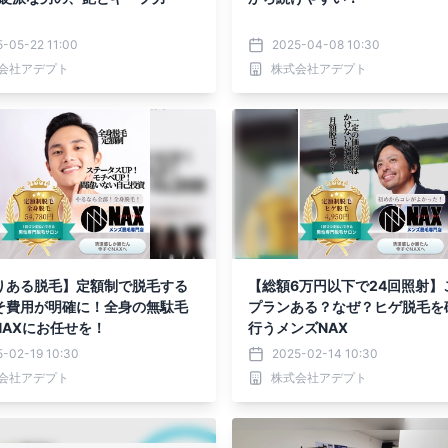
-05-22 11:00
2025-04-08 10:30
会社アデプト
株式会社アデプト
りある脱毛】定額制で脱毛する
【総額6万円以下で24回照射】
そ費用が明確に！全身の無駄毛
プランある？なぜ？ヒゲ脱毛を
NAXにお任せを！
行うメンズNAX
5-02-19 10:30
2025-02-14 10:30
会社アデプト
株式会社アデプト