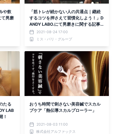
みや飲
「筋トレが続かない人の共通点｜継続
.にて男磨
するコツを押さえて習慣化しよう！」D
ANDY LABO.にて男磨きに関する記事
を公開！
2021-08-24 17:00
ミス・パリ・グループ
のたる
おうち時間で刺さない美容鍼でスカル
 LAB
プケア「熱伝導スカルプローラー」
開！
2021-08-03 11:00
株式会社アルファックス