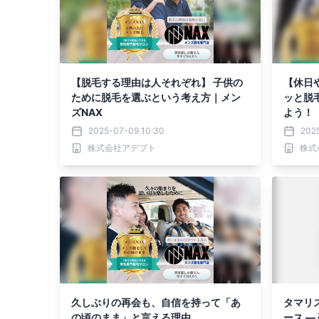
【脱毛する理由は人それぞれ】 子供の
【休日
ために脱毛を選ぶという考え方｜メン
ッと脱
ズNAX
よう！
2025-07-09 10:30
202
株式会社アデプト
株式
久しぶりの再会も、自信を持って「あ
タマリス
の頃のまま」と言える理由。
ース ―