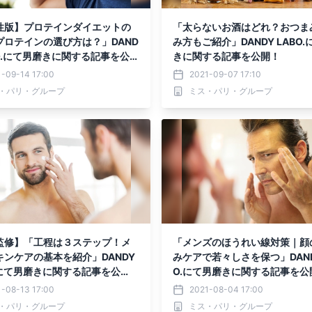
性版】プロテインダイエットの
「太らないお酒はどれ？おつま
プロテインの選び方は？」DAND
み方もご紹介」DANDY LABO
BO.にて男磨きに関する記事を公
きに関する記事を公開！
-09-14 17:00
2021-09-07 17:10
・パリ・グループ
ミス・パリ・グループ
監修】「工程は３ステップ！メ
「メンズのほうれい線対策｜顔
キンケアの基本を紹介」DANDY
みケアで若々しさを保つ」DANDY
.にて男磨きに関する記事を公
O.にて男磨きに関する記事を公
-08-13 17:00
2021-08-04 17:00
・パリ・グループ
ミス・パリ・グループ