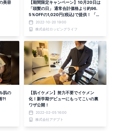
の美容
【期間限定キャンペーン】10月20日は
「頭髪の日」 通常合計価格より約96.
5％OFFの1,020円(税込)で提供！ 「HA
IRMO頭髪ケアキャンペーン」を開催
2022-10-20 19:00
株式会社ロッピングライフ
み肌の
【肌イケメン】努力不要でイケメン
?!
化！新学期デビューにもってこいの裏
ワザ公開！
2022-02-05 16:00
株式会社アデプト