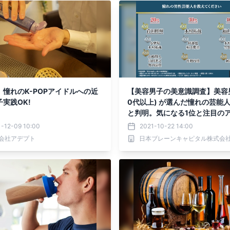
』憧れのK-POPアイドルへの近
【美容男子の美意識調査】美容男
実践OK!
0代以上) が選んだ憧れの芸能
と判明。気になる1位と注目の
とは！？
-12-09 10:00
2021-10-22 14:00
会社アデプト
日本ブレーンキャピタル株式会