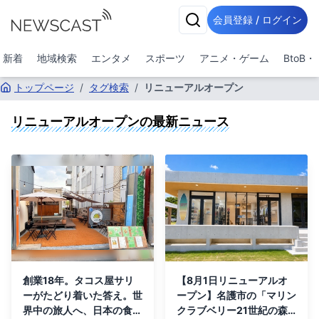
会員登録 / ログイン
新着
地域検索
エンタメ
スポーツ
アニメ・ゲーム
BtoB
トップページ
/
タグ検索
/
リニューアルオープン
リニューアルオープン
の最新ニュース
創業18年。タコス屋サリ
【8月1日リニューアルオ
ーがたどり着いた答え。世
ープン】名護市の「マリン
界中の旅人へ、日本の食材
クラブベリー21世紀の森