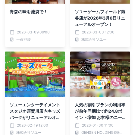
青森の味を池袋で！
ソユーゲームフィールド熊
谷店が2026年3月6日リニ
ューアルオープン！
2026-03-09 09:00
2026-03-03 12:00
一茶池袋
株式会社ソユー
ソユーエンターテイメント
人気の割引プランの利用率
スタジオ須賀川店内キッズ
が前年同期比で約24.8ポ
パークがリニューアルオー
イント増加 お客様のニー
プン！
ズに応え、お得な宿泊プラ
2026-02-19 12:00
2026-01-30 11:00
ンを拡充中！
株式会社ソユー
GENSEN HOLDINGS株式会社