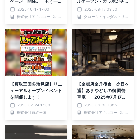
ペーン」開催。「もう一つ
ルオープン - ガラポンチャ
の京都 雨情草庵」で満た
レンジや購入特典ノベルテ
2025-10-17 17:00
2025-09-17 09:30
される冬旅
ィを展開
株式会社アウルコーポレーション
クローム・インダストリーズジャパン合同会社
【買取王国多治見店】リニ
【京都府京丹後市・夕日ヶ
ューアルオープンイベント
浦】あまやどりの宿 雨情
を開催します！
草庵 2025年7月17日
リニューアルオープン
2025-07-24 17:00
2025-06-30 13:15
株式会社買取王国
株式会社アウルコーポレーション