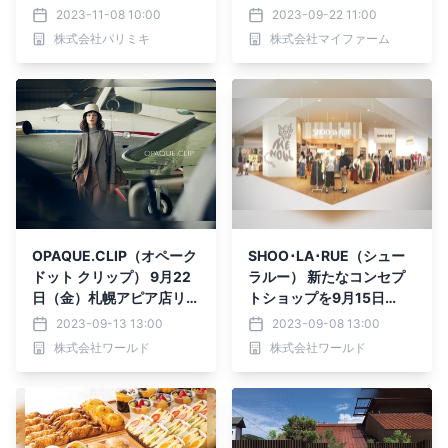
食・栗・器・自然で秋分の
2023-11-08 10:00
2023-09-22 11:00
日の実りを楽しんで
株式会社パリミキ
株式会社マイファーム
OPAQUE.CLIP（オペーク
SHOO･LA･RUE（シュー
ドット クリップ） 9月22
ラルー） 新たなコンセプ
日（金）札幌アピア店リニ
トショップを9月15日
ューアルオープン
（金） 熊本「ゆめタウン
2023-09-13 13:00
2023-09-08 13:00
はません」にリニューアル
株式会社ワールド
株式会社ワールド
オープン！