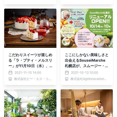
城・東北を楽しむ“杜のオ
生まれ変わりました
ールデイ・ダイニング”へ
こだわりスイーツが楽しめ
ここにしかない美味しさと
る「ラ・プティ・メルスリ
出会えるSouseiMarche
ー」が11月10日（水）、
札幌店が、スムージー・定
リニューアルオープン！
額制お茶サービスなど導入
2021-11-10 14:00
2021-10-13 10:00
しリニューアルオープン
株式会社ピー・エス・コープ
株式会社AgriInnovationDesign