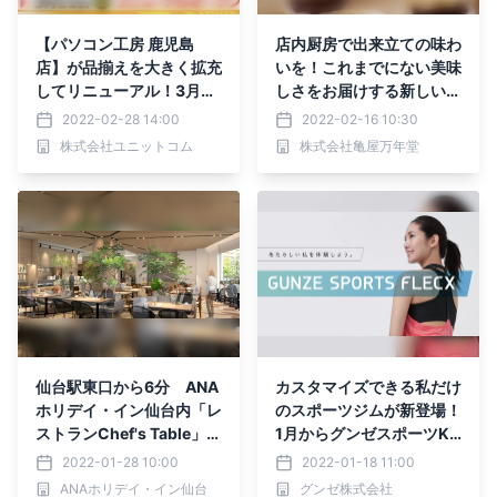
【パソコン工房 鹿児島
店内厨房で出来立ての味わ
店】が品揃えを大きく拡充
いを！これまでにない美味
してリニューアル！3月5
しさをお届けする新しい亀
日(土)より、リニューアル
屋万年堂誕生！
2022-02-28 14:00
2022-02-16 10:30
オープンセールを開催！
株式会社ユニットコム
株式会社亀屋万年堂
仙台駅東口から6分 ANA
カスタマイズできる私だけ
ホリデイ・イン仙台内「レ
のスポーツジムが新登場！
ストランChef's Table」が
1月からグンゼスポーツKy
2/1（火）リニューアルオ
oto烏丸六角店は「GUNZ
2022-01-28 10:00
2022-01-18 11:00
ープン！1日を通して宮
E SPORTS FLECX™」に
ANAホリデイ・イン仙台
グンゼ株式会社