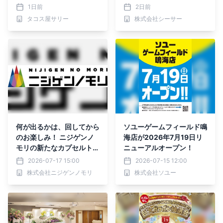
を。 Born in Mexico. Rei
ビーチ店」が店舗拡張を完
1日前
2日前
magined in Nara.
了。
タコス屋サリー
株式会社シーサー
何が出るかは、回してから
ソユーゲームフィールド鳴
のお楽しみ！ ニジゲンノ
海店が2026年7月19日リ
モリの新たなカプセルトイ
ニューアルオープン！
スポット 「ニジガチャノ
2026-07-17 15:00
2026-07-15 12:00
モリ」7月18日（土）リニ
株式会社ニジゲンノモリ
株式会社ソユー
ューアルオープン！