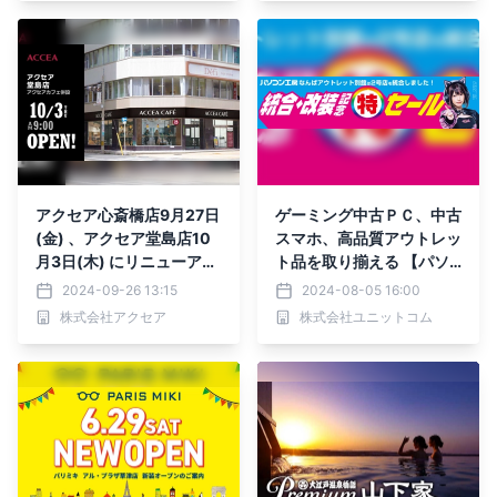
アクセア心斎橋店9月27日
ゲーミング中古ＰＣ、中古
(金) 、アクセア堂島店10
スマホ、高品質アウトレッ
月3日(木) にリニューアル
ト品を取り揃える 【パソ
オープン！
コン工房 なんばアウトレ
2024-09-26 13:15
2024-08-05 16:00
ット別館】が統合・改装。
株式会社アクセア
株式会社ユニットコム
大きくパワーアップして、
8月10日(土)に、リニュー
アルオープン！ 「統合・
改装記念セール」、ならび
に、東名阪の対象店舗にて
「協賛セール」を同時開
催！