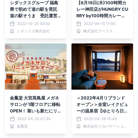
シダックスグループ 福島
【6月16日(木)100時間カ
県で初めて道の駅を受託
レー神田店がHUNGRY CU
道の駅そうま 受託運営開
RRY by100時間カレーと
始 ～2022年10月20日
してリニューアルOPE
2022-10-20 09:30
2022-06-15 11:00
（木）リニューアルオープ
N！】
シダックス株式会社
株式会社アークス
ン～
金鳳堂 大宮髙島屋 メガネ
＜2022年4月リブランド
サロンが 1階フロアに移転
オープン＞全室レイクビュ
OPEN！ 装いも新たにリニ
ーの温泉宿【ゆとりろ日
ューアルオープンします！
光】 ゲームラウンジ×おこ
2022-04-20 07:30
2022-04-06 10:40
もりライブラリー×鉄板会
金鳳堂
株式会社リロバケーションズ
席で遊々ステイ