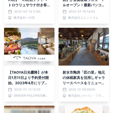
トロウリュサウナ付き客室
ルオープン！最新パソコ
「SEYRYU」が誕生！ ～2
ン、パーツ、周辺機器、中
2023-02-14 11:00
2023-01-16 14:00
023年4月、リニューアル
古PCなど品揃えを大きく
株式会社一の坊
株式会社ユニットコム
を含む全27室をオープン
拡充！さらに、話題のコラ
～
ボゲーミングPCを見て触
れる体験ブースも設置！1
月21日(土)より、リニュー
アルオープンセールを開
催！
【TAOYA日光霧降】が本
射水市陶房「匠の里」地元
日1月11日より予約受付開
の休眠家具を活用しギャラ
始。2023年4月にリブラ
リースペースをリニューア
ンドする大江戸温泉物語の
ルオープン
2023-01-12 13:30
2022-12-06 09:00
温泉リゾートホテルに露天
GENSEN HOLDINGS株式会社
株式会社ジャパン・フラワー・コーポレーション
風呂付客室も登場。