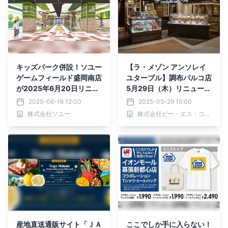
キッズパーク併設！ソユー
【ラ・メゾン アンソレイ
ゲームフィールド盛岡南店
ユターブル】調布パルコ店
が2025年6月20日リニュ
5月29日（木）リニューア
ーアルオープン！
ルOPEN！
2025-06-16 12:00
2025-05-29 15:00
株式会社ソユー
株式会社ピー・エス・コープ
産地直送通販サイト「ＪＡ
ここでしか手に入らない！