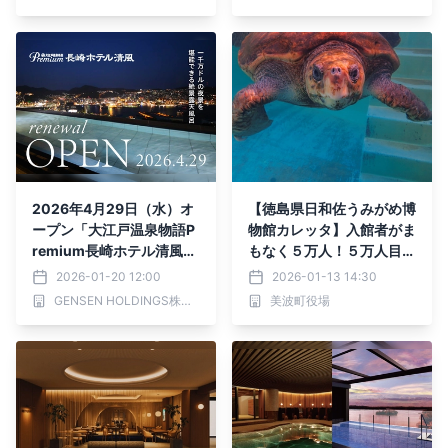
2026年4月29日（水）オ
【徳島県日和佐うみがめ博
ープン「大江戸温泉物語P
物館カレッタ】入館者がま
remium長崎ホテル清風」
もなく５万人！５万人目に
～2026年1月20日（火）
は何かいいことが（※当初
2026-01-20 12:00
2026-01-13 14:30
予約受付開始～
見込みの3万6千人を大き
GENSEN HOLDINGS株式会社
美波町役場
く超える）