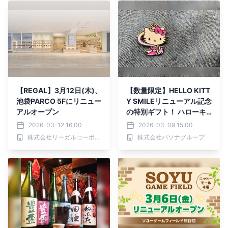
【REGAL】3月12日(木)、
【数量限定】HELLO KITT
池袋PARCO 5Fにリニュー
Y SMILEリニューアル記念
アルオープン
の特別ギフト！ ハローキ
ティのオリジナルピンバッ
2026-03-12 16:00
2026-03-09 15:00
ジを3月14日よりプレゼン
株式会社リーガルコーポレーション
株式会社パソナグループ
ト