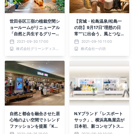
世田谷区三宿の植栽空間シ
【宮城・松島温泉/松島⼀
ョールームがリニューアル
の坊】9月17日“理想の日
「自然と共生するグリーン
常℠”に出会う、風とつな
デザイン」
がる新客室が全14室GRAN
2021-09-30 17:00
2021-09-10 11:00
D OPEN
株式会社グリーンディスプレイ
株式会社一の坊
自然と都会を融合させた居
N.Yブランド「レスポート
心地のよい空間でトレンド
サック」、横浜高島屋店が
ファッションを提案「KU
日本初、新コンセプトスト
RANOSUKE（蔵之助） イ
アとしてリニューアル！
2021-06-25 15:00
2021-05-19 10:00