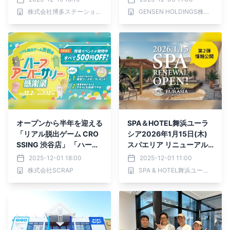
um 恵那峡・Premium 志
株式会社博多ステーションビル
GENSEN HOLDINGS株式会社
摩彩朝楽】
オープンから半年を迎える
SPA＆HOTEL舞浜ユーラ
「リアル脱出ゲーム CRO
シア2026年1月15日(木)
SSING 渋谷店」 「ハーフ
スパエリア リニューアル
アニバーサリー感謝祭」開
オープン【第2弾情報公
2025-12-01 18:00
2025-12-01 11:00
催決定！
開！】
株式会社SCRAP
SPA & HOTEL舞浜ユーラシア