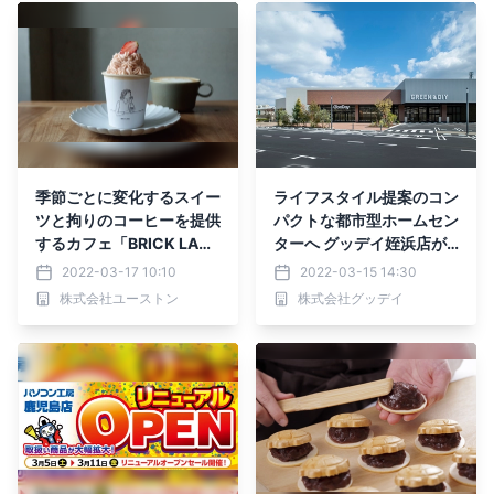
季節ごとに変化するスイー
ライフスタイル提案のコン
ツと拘りのコーヒーを提供
パクトな都市型ホームセン
するカフェ「BRICK LAN
ターへ グッデイ姪浜店が
E」が客席を増床してリニ
生まれ変わります
2022-03-17 10:10
2022-03-15 14:30
ューアルオープン
株式会社ユーストン
株式会社グッデイ