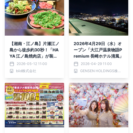
【湘南・江ノ島】片瀬江ノ
2026年4月29日（水）オ
島から徒歩約30秒！「HA
ープン「大江戸温泉物語P
YA 江ノ島焼肉店」が装い
remium 長崎ホテル清風」
新たにグランドリニューア
2026-05-12 11:00
2026-04-29 11:00
ルオープンいたしました！
biid株式会社
GENSEN HOLDINGS株式会社