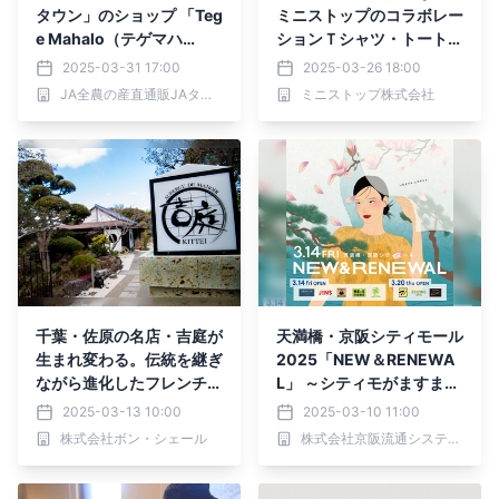
タウン」のショップ 「Teg
ミニストップのコラボレー
e Mahalo（テゲマハ
ションＴシャツ・トートバ
ロ）」がリニューアルオー
ッグ ユニクロイオンモー
2025-03-31 17:00
2025-03-26 18:00
プン！ ～宮崎の旬をお届
ル幕張新都心店リニューア
JA全農の産直通販JAタウン
ミニストップ株式会社
け～
ルオープン記念コラボ ユ
ニクロイオンモール幕張新
都心店のみ限定で、３月２
８日（金）１０時～発売
千葉・佐原の名店・吉庭が
天満橋・京阪シティモール
生まれ変わる。伝統を継ぎ
2025「NEW＆RENEWA
ながら進化したフレンチを
L」 ～シティモがますます
心ゆくまで堪能。≪2025
便利で快適に、“欲しいが
2025-03-13 10:00
2025-03-10 11:00
年3月22日(土) リニューア
見つかる” 3月14日（金）
株式会社ボン・シェール
株式会社京阪流通システムズ
ルオープン≫
より、新店舗が順次オープ
ン！～