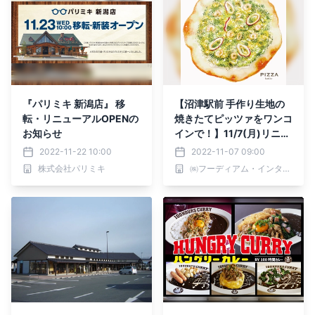
『パリミキ 新潟店』 移
【沼津駅前 手作り生地の
転・リニューアルOPENの
焼きたてピッツァをワンコ
お知らせ
インで！】11/7(月)リニュ
ーアルOPEN ‼伊酒家ダイ
2022-11-22 10:00
2022-11-07 09:00
ニングKaito☆彡ワイン飲
株式会社パリミキ
㈱フーディアム・インターナショナル
み放題350円(税込385円)
～ビル最上階 夜景と共に
イタリアン～