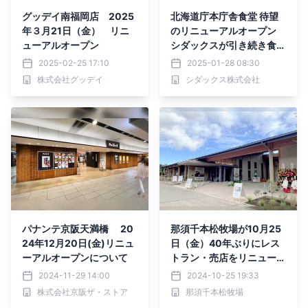
グッデイ南福岡店 2025
北海道庁本庁舎食堂 待望
年３月21日（金） リニ
のリニューアルオープン
ューアルオープン
シダックスが引き続き食事
提供業務を受託
2025-02-25 17:10
2025-01-28 08:30
株式会社グッデイ
シダックス株式会社
パナンテ京阪天満橋 20
那須千本松牧場が10月25
24年12月20日(金)リニュ
日（金）40年ぶりにレス
ーアルオープンについて
トラン・売店をリニューア
ルオープン～那須塩原発
2024-11-29 14:00
2024-10-25 19:33
「PURE MILK FARM」始
株式会社京阪ザ・ストア
那須千本松牧場
動～