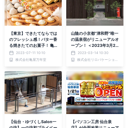
【東京】できたてならでは
山陰の小京都“津和野”唯一
のフレッシュ感！バター香
の温泉宿がリニューアルオ
る焼きたてのお菓子！ 亀
ープン！ ＜2023年3月24
屋万年堂 旗の台店7月14日
日＞時代（とき）をめぐる
2023-07-11 10:10
2023-03-14 10:30
(金)リニューアルオープン
温泉宿「ゆとりろ津和野」
株式会社亀屋万年堂
株式会社リロバケーションズ
【仙台・ゆづくしSalon一
【パソコン工房 仙台泉
の坊】一の坊初プライベー
店】が全面改装リニューア