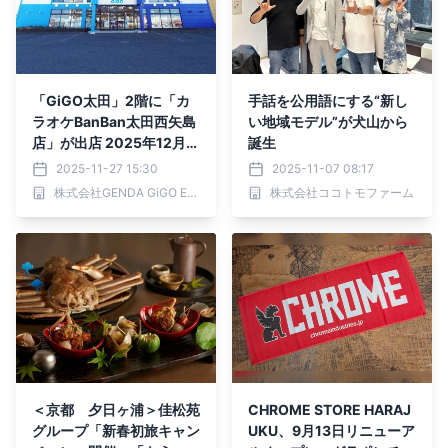
「GiGO太田」2階に「カ
手話を公用語にする“新し
ラオケBanBan太田西矢島
い地域モデル”が犬山から
店」が出店 2025年12月1
誕生
日(月)グランドオープン
2025-11-27 15:30
2025-11-07 08:17
株式会社GENDA GiGO Entertainment
株式会社ココトモファーム
＜京都 夕日ヶ浦＞佳松苑
CHROME STORE HARAJ
グループ「新春初旅キャン
UKU、9月13日リニューア