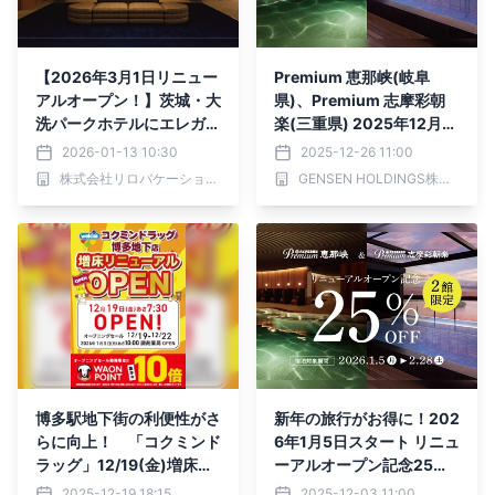
【2026年3月1日リニュー
Premium 恵那峡(岐阜
アルオープン！】茨城・大
県)、Premium 志摩彩朝
洗パークホテルにエレガン
楽(三重県) 2025年12月2
トな湯上りラウンジやレス
6日(金)同時リニューアル
2026-01-13 10:30
2025-12-26 11:00
トランが誕生
オープン！
株式会社リロバケーションズ
GENSEN HOLDINGS株式会社
博多駅地下街の利便性がさ
新年の旅行がお得に！202
らに向上！ 「コクミンド
6年1月5日スタート リニュ
ラッグ」12/19(金)増床リ
ーアルオープン記念25％
ニューアルオープン！
OFFキャンペーン 【Premi
2025-12-19 18:15
2025-12-03 11:00