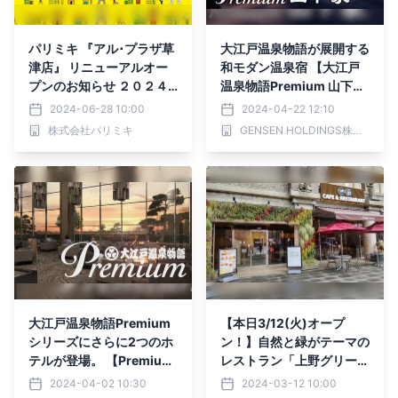
パリミキ 『アル･プラザ草
大江戸温泉物語が展開する
津店』 リニューアルオー
和モダン温泉宿 【大江戸
プンのお知らせ ２０２４
温泉物語Premium 山下
年６月２９日（土）オープ
家】が4月22日、石川県加
2024-06-28 10:00
2024-04-22 12:10
ン！
賀市にリニューアルオープ
株式会社パリミキ
GENSEN HOLDINGS株式会社
ン
大江戸温泉物語Premium
【本日3/12(火)オープ
シリーズにさらに2つのホ
ン！】自然と緑がテーマの
テルが登場。 【Premium
レストラン「上野グリーン
ホテル壮観】（宮城県）と
サロン」がリニューアル！
2024-04-02 10:30
2024-03-12 10:00
【Premium 鬼怒川観光ホ
JR上野駅 公園改札から徒