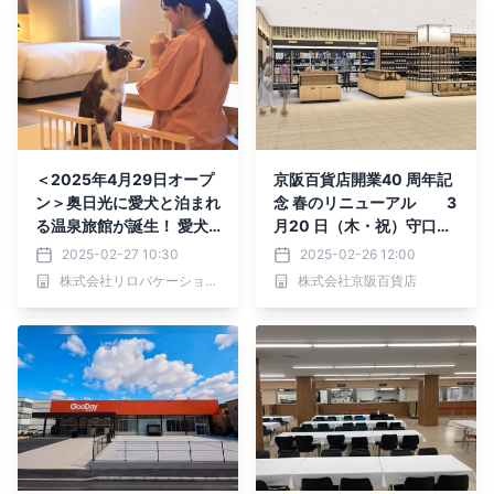
＜2025年4月29日オープ
京阪百貨店開業40 周年記
ン＞奥日光に愛犬と泊まれ
念 春のリニューアル 3
る温泉旅館が誕生！ 愛犬
月20 日（木・祝）守口店
と過ごす和のぬくもり旅｜
食品売場を1 階に拡げリニ
2025-02-27 10:30
2025-02-26 12:00
2025年2月27日予約受付
ューアルオープン／4 月1
株式会社リロバケーションズ
株式会社京阪百貨店
開始
0 日（木）守口店地階食品
売場リニューアルオープン