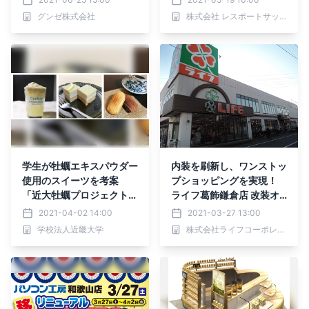
ーアス高尾店」2021年6
グンゼ株式会社
株式会社 レスポートサックジャパン
月23日（水）リニューア
ルオープン
学生が牡蠣エキスパウダー
内装を刷新し、ワンストッ
使用のスイーツを考案
プショッピングを実現！
「近大牡蠣プロジェクト」
ライフ葛飾鎌倉店 改装オ
学生食堂リニューアルオ
ープンのお知らせ
2021-04-02 14:00
2021-03-27 13:00
ープン初日にレシピ審査会
学校法人近畿大学
株式会社ライフコーポレーション
を開催