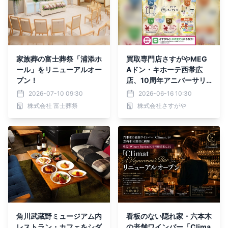
家族葬の富士葬祭「浦添ホ
買取専門店さすがやMEG
ール」をリニューアルオー
Aドン・キホーテ西帯広
プン！
店、10周年アニバーサリ
ー リニューアルOPEN記念
2026-07-10 09:30
2026-06-16 10:30
イベントを開催
株式会社 富士葬祭
株式会社さすがや
角川武蔵野ミュージアム内
看板のない隠れ家・六本木
レストラン・カフェをシダ
の老舗ワインバー「Clima