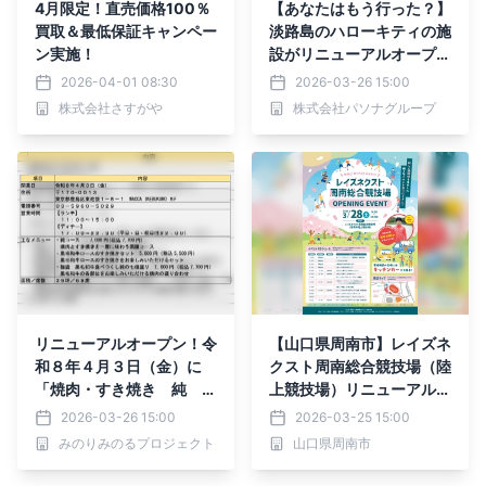
4月限定！直売価格100％
【あなたはもう行った？】
買取＆最低保証キャンペー
淡路島のハローキティの施
ン実施！
設がリニューアルオープ
ン！ HELLO KITTY SMILE
2026-04-01 08:30
2026-03-26 15:00
リニューアル内観を公開！
株式会社さすがや
株式会社パソナグループ
リニューアルオープン！令
【山口県周南市】レイズネ
和８年４月３日（金）に
クスト周南総合競技場（陸
「焼肉・すき焼き 純 池
上競技場）リニューアルオ
袋店」として装い新たに生
ープン！
2026-03-26 15:00
2026-03-25 15:00
まれ変わります！
みのりみのるプロジェクト
山口県周南市