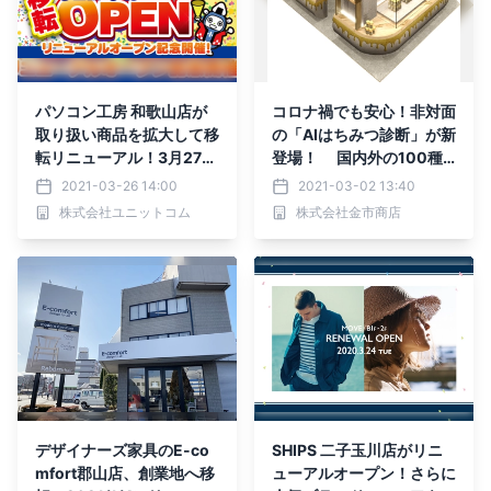
パソコン工房 和歌山店が
コロナ禍でも安心！非対面
取り扱い商品を拡大して移
の「AIはちみつ診断」が新
転リニューアル！3月27日
登場！ 国内外の100種
（土）より、リニューアル
類以上の蜂蜜が揃う蜂蜜専
2021-03-26 14:00
2021-03-02 13:40
オープン記念セールを開
門店ミールミィ阪急うめだ
株式会社ユニットコム
株式会社金市商店
催！
店が3月17日リニューアル
オープン
デザイナーズ家具のE-co
SHIPS 二子玉川店がリニ
mfort郡山店、創業地へ移
ューアルオープン！さらに