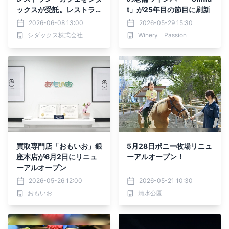
ックスが受託。レストラン
t」が25年目の節目に刷新
はリニューアルオープン
2026-06-08 13:00
2026-05-29 15:30
シダックス株式会社
Winery Passion
買取専門店「おもいお」銀
5月28日ポニー牧場リニュ
座本店が6月2日にリニュ
ーアルオープン！
ーアルオープン
2026-05-26 12:00
2026-05-21 10:30
おもいお
清水公園